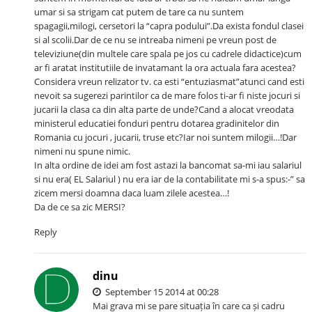
umar si sa strigam cat putem de tare ca nu suntem
spagagii,milogi, cersetori la “capra podului”.Da exista fondul clasei
si al scolii.Dar de ce nu se intreaba nimeni pe vreun post de
televiziune(din multele care spala pe jos cu cadrele didactice)cum
ar fi aratat institutiile de invatamant la ora actuala fara acestea?
Considera vreun relizator tv. ca esti “entuziasmat”atunci cand esti
nevoit sa sugerezi parintilor ca de mare folos ti-ar fi niste jocuri si
jucarii la clasa ca din alta parte de unde?Cand a alocat vreodata
ministerul educatiei fonduri pentru dotarea gradinitelor din
Romania cu jocuri , jucarii, truse etc?Iar noi suntem milogii…!Dar
nimeni nu spune nimic.
In alta ordine de idei am fost astazi la bancomat sa-mi iau salariul
si nu era( EL Salariul ) nu era iar de la contabilitate mi s-a spus:-” sa
zicem mersi doamna daca luam zilele acestea…!
Da de ce sa zic MERSI?
Reply
dinu
September 15 2014 at 00:28
Mai grava mi se pare situația în care ca și cadru