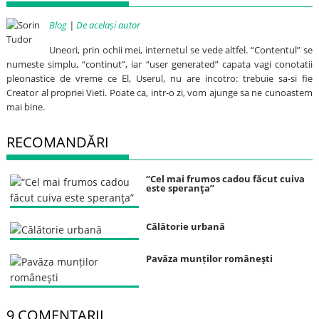
Blog
|
De același autor
Uneori, prin ochii mei, internetul se vede altfel. “Contentul” se
numeste simplu, “continut”, iar “user generated” capata vagi conotatii
pleonastice de vreme ce El, Userul, nu are incotro: trebuie sa-si fie
Creator al propriei Vieti. Poate ca, intr-o zi, vom ajunge sa ne cunoastem
mai bine.
RECOMANDĂRI
“Cel mai frumos cadou făcut cuiva
este speranţa”
Călătorie urbană
Pavăza munților româneşti
9 COMENTARII