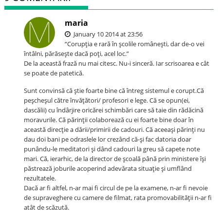
maria
January 10 2014 at 23:56
“Corupţia e rară în şcolile româneşti, dar de-o vei
întâlni, părăseşte dacă poţi, acel loc.”
De la această frază nu mai citesc. Nu-i sinceră. Iar scrisoarea e cât
se poate de patetică.
Sunt convinsă că ştie foarte bine că întreg sistemul e corupt.Că
peşcheşul către învăţători/ profesori e lege. Că se opun(ei,
dascălii) cu îndârjire oricărei schimbări care să taie din rădăcină
moravurile. Că părinţii colaborează cu ei foarte bine doar în
această direcţie a dării/primirii de cadouri. Că aceeaşi părinţi nu
dau doi bani pe odraslele lor crezând că-şi fac datoria doar
punându-le meditatori şi dând cadouri la greu să capete note
mari. Că, ierarhic, de la director de şcoală până prin ministere îşi
păstrează joburile acoperind adevărata situaţie şi umflând
rezultatele.
Dacă ar fi altfel, n-ar mai fi circul de pe la examene, n-ar fi nevoie
de supraveghere cu camere de filmat, rata promovabilităţii n-ar fi
atât de scăzută.