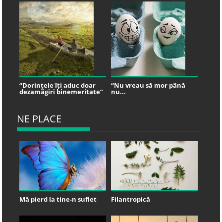
“Dorințele îți aduc doar
“Nu vreau să mor până
dezamăgiri binemeritate”
nu...
NE PLACE
Mă pierd la tine-n suflet
Filantropică