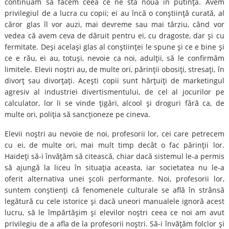
continuăm să facem ceea ce ne stă nouă în putinţă. Avem
privilegiul de a lucra cu copii; ei au încă o conştiinţă curată, al
căror glas îl vor auzi, mai devreme sau mai târziu, când vor
vedea că avem ceva de dăruit pentru ei, cu dragoste, dar şi cu
fermitate. Deşi acelaşi glas al conştiinţei le spune şi ce e bine şi
ce e rău, ei au, totuşi, nevoie ca noi, adulţii, să le confirmăm
limitele. Elevii noştri au, de multe ori, părinţii obosiţi, stresaţi, în
divorţ sau divorţaţi. Aceşti copii sunt hărţuiţi de marketingul
agresiv al industriei divertismentului, de cel al jocurilor pe
calculator, lor li se vinde ţigări, alcool şi droguri fără ca, de
multe ori, poliţia să sancţioneze pe cineva.
Elevii noştri au nevoie de noi, profesorii lor, cei care petrecem
cu ei, de multe ori, mai mult timp decât o fac părinţii lor.
Haideţi să-i învăţăm să citească, chiar dacă sistemul le-a permis
să ajungă la liceu în situaţia aceasta, iar societatea nu le-a
oferit alternativa unei şcoli performante. Noi, profesorii lor,
suntem conştienţi că fenomenele culturale se află în strânsă
legătură cu cele istorice şi dacă uneori manualele ignoră acest
lucru, să le împărtăşim şi elevilor noştri ceea ce noi am avut
privilegiu de a afla de la profesorii noştri. Să-i învăţăm folclor şi