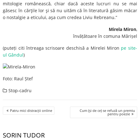
mitologie românească, chiar dacă aceste lucruri nu se mai
găsesc în cărţile lor şi să nu uităm că în literatură găsim măcar
o nostalgie a eticului, aşa cum credea Liviu Rebreanu.”
Mirela Miron
,
învățătoare în comuna Mărișel
(puteți citi întreaga scrisoare deschisă a Mirelei Miron
pe site-
ul Gândul
)
Foto: Raul Ștef
Stop-cadru
Post
Patru mici distracții online
Cum (și de ce) se refuză un premiu
navigation
pentru poezie
SORIN TUDOR