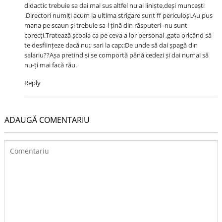
didactic trebuie sa dai mai sus altfel nu ai liniște,deși muncești
.Directori numiți acum la ultima strigare sunt ff periculoși.Au pus
mana pe scaun și trebuie sa-l țină din răsputeri -nu sunt
corecți.Tratează școala ca pe ceva a lor personal ,gata oricând să
te desființeze dacă nu;; sari la cap;;De unde să dai șpagă din
salariu??Așa pretind și se comportă până cedezi și dai numai să
nu-ți mai facă rău.
Reply
ADAUGĂ COMENTARIU