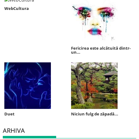
WebCultura
Fericirea este alcătuită dintr-
un...
Duet
Niciun fulg de zăpadă...
ARHIVA