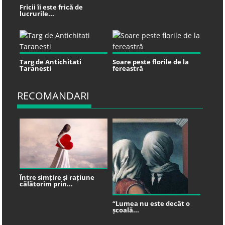
Fricii îi este frică de
lucrurile...
Targ de Antichitati
Soare peste florile de la
Taranesti
fereastră
RECOMANDARI
Între simțire și rațiune
călătorim prin...
“Lumea nu este decât o
școală...