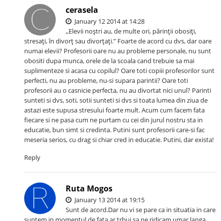
cerasela
January 12 2014 at 14:28
,,Elevii noştri au, de multe ori, părinţii obosiţi,
stresaţi, în divorţ sau divorţaţi.” Foarte de acord cu dvs, dar oare
numai elevii? Profesorii oare nu au probleme personale, nu sunt
obositi dupa munca, orele de la scoala cand trebuie sa mai
suplimenteze si acasa cu copilul? Oare toti copiii profesorilor sunt
perfecti, nu au probleme, nu-si supara parintii? Oare toti
profesorii au o casnicie perfecta, nu au divortat nici unul? Parinti
sunteti si dvs, soti, sotii sunteti si dvs si toata lumea din ziua de
astazi este supusa stresului foarte mult. Acum cum facem fata
fiecare si ne pasa cum ne purtam cu cei din jurul nostru sta in
educatie, bun simt si credinta. Putini sunt profesorii care-si fac
meseria serios, cu drag si chiar cred in educatie. Putini, dar exista!
Reply
Ruta Mogos
January 13 2014 at 19:15
Sunt de acord.Dar nu vi se pare ca in situatia in care
suntem in momentul de fata ar trbui sa ne ridicam umar langa