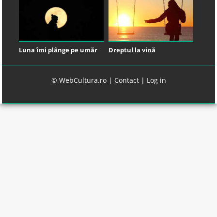
Luna îmi plânge pe umăr
Dreptul la vină
© WebCultura.ro |
Contact
|
Log in