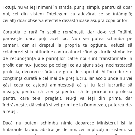
Totuşi, nu va ieşi nimeni în stradă, pur şi simplu pentru că doar
noi, cei din sistem, înţelegem cu adevărat ce se întâmplă;
ceilalţi doar observă efectele dezastruoase asupra copiilor lor.
Corupţia e rară în şcolile româneşti, dar de-o vei întâlni,
părăseşte dacă poţi, acel loc. Nu-i vei putea schimba pe
oameni, dar ai dreptul la propria ta opţiune. Refuză să
colaborezi şi ia atitudine contra atunci când gesturile simbolice
de recunoştinţă ale părinţilor către noi sunt transformate în
profit, dar nu-i judeca pe colegii ce au ajuns să-şi necinstească
profesia, deoarece sărăcia e greu de suportat. Ai încredere: o
conştiinţă curată e cel mai de preţ lucru, iar acolo unde nu vei
găsi ceea ce aştepţi aminteşte-ţi că şi tu faci lucrurile să
meargă, pentru că vrei şi pentru că te pricepi în profesia
pentru care te-ai pregătit. Nu-ţi va ieşi din prima, dar
îndrăzneşte, dă voinţă şi vei primi de la Dumnezeu, puterea de-
a reuşi.
Dacă nu putem schimba nimic deoarece Ministerul îşi ia
hotărârile făcând abstracţie de noi, cei implicaţi în sistem, să