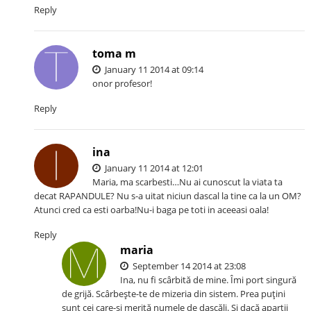
Reply
toma m
January 11 2014 at 09:14
onor profesor!
Reply
ina
January 11 2014 at 12:01
Maria, ma scarbesti…Nu ai cunoscut la viata ta
decat RAPANDULE? Nu s-a uitat niciun dascal la tine ca la un OM?
Atunci cred ca esti oarba!Nu-i baga pe toti in aceeasi oala!
Reply
maria
September 14 2014 at 23:08
Ina, nu fi scârbită de mine. Îmi port singură
de grijă. Scârbeşte-te de mizeria din sistem. Prea puţini
sunt cei care-şi merită numele de dascăli. Şi dacă aparţii