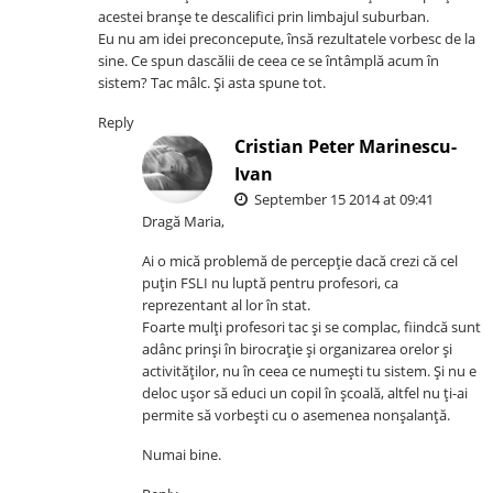
acestei branşe te descalifici prin limbajul suburban.
Eu nu am idei preconcepute, însă rezultatele vorbesc de la
sine. Ce spun dascălii de ceea ce se întâmplă acum în
sistem? Tac mâlc. Şi asta spune tot.
Reply
Cristian Peter Marinescu-
Ivan
September 15 2014 at 09:41
Dragă Maria,
Ai o mică problemă de percepţie dacă crezi că cel
puţin FSLI nu luptă pentru profesori, ca
reprezentant al lor în stat.
Foarte mulţi profesori tac şi se complac, fiindcă sunt
adânc prinşi în birocraţie şi organizarea orelor şi
activităţilor, nu în ceea ce numeşti tu sistem. Şi nu e
deloc uşor să educi un copil în şcoală, altfel nu ţi-ai
permite să vorbeşti cu o asemenea nonşalanţă.
Numai bine.