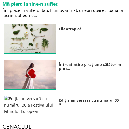
Mă pierd la tine-n suflet
Îmi place în sufletul tău, frumos și trist, uneori doare… până la
lacrimi, alteori e...
Filantropică
Între simțire și rațiune călătorim
prin...
Ediția aniversară cu numărul 30
a...
CENACLUL