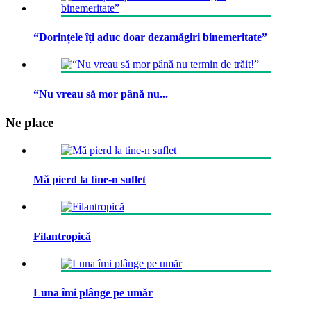
“Dorințele îți aduc doar dezamăgiri binemeritate”
“Nu vreau să mor până nu...
Ne place
Mă pierd la tine-n suflet
Filantropică
Luna îmi plânge pe umăr