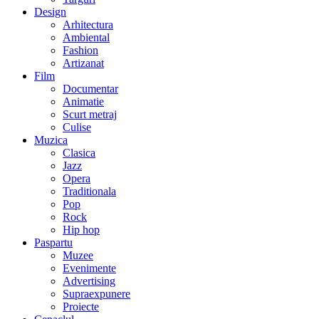
Design
Arhitectura
Ambiental
Fashion
Artizanat
Film
Documentar
Animatie
Scurt metraj
Culise
Muzica
Clasica
Jazz
Opera
Traditionala
Pop
Rock
Hip hop
Paspartu
Muzee
Evenimente
Advertising
Supraexpunere
Proiecte