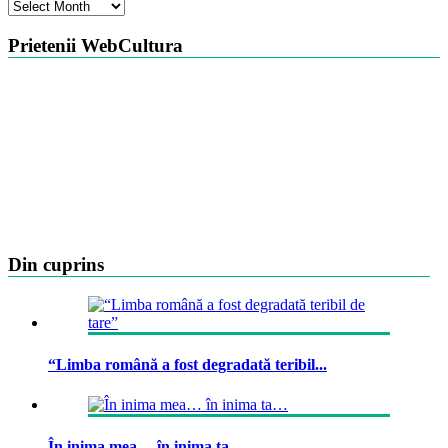
Arhiva
Prietenii WebCultura
Din cuprins
“Limba română a fost degradată teribil...
În inima mea… în inima ta…