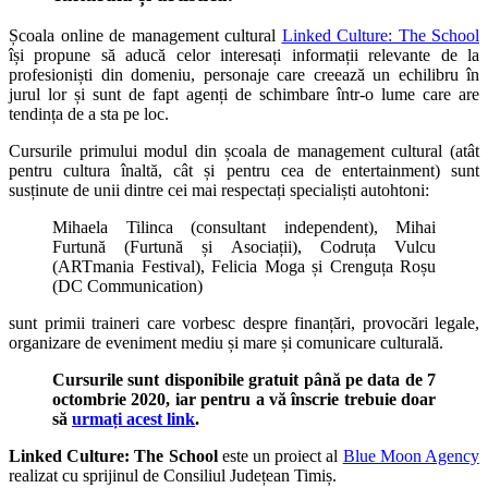
Școala online de management cultural
Linked Culture: The School
își propune să aducă celor interesați informații relevante de la
profesioniști din domeniu, personaje care creează un echilibru în
jurul lor și sunt de fapt agenți de schimbare într-o lume care are
tendința de a sta pe loc.
Cursurile primului modul din școala de management cultural (atât
pentru cultura înaltă, cât și pentru cea de entertainment) sunt
susținute de unii dintre cei mai respectați specialiști autohtoni:
Mihaela Tilinca (consultant independent), Mihai
Furtună (Furtună și Asociații), Codruța Vulcu
(ARTmania Festival), Felicia Moga și Crenguța Roșu
(DC Communication)
sunt primii traineri care vorbesc despre finanțări, provocări legale,
organizare de eveniment mediu și mare și comunicare culturală.
Cursurile sunt disponibile gratuit până pe data de 7
octombrie 2020, iar pentru a vă înscrie trebuie doar
să
urmați acest link
.
Linked Culture: The School
este un proiect al
Blue Moon Agency
realizat cu sprijinul de Consiliul Județean Timiș.