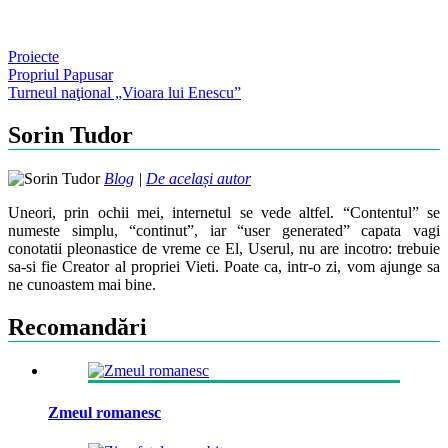
Proiecte
Post
Propriul Papusar
Turneul naţional „Vioara lui Enescu”
navigation
Sorin Tudor
Blog
|
De același autor
Uneori, prin ochii mei, internetul se vede altfel. “Contentul” se
numeste simplu, “continut”, iar “user generated” capata vagi
conotatii pleonastice de vreme ce El, Userul, nu are incotro: trebuie
sa-si fie Creator al propriei Vieti. Poate ca, intr-o zi, vom ajunge sa
ne cunoastem mai bine.
Recomandări
Zmeul romanesc