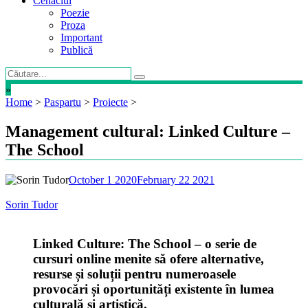
Cenaclul
Poezie
Proza
Important
Publică
»
Home
>
Paspartu
>
Proiecte
>
Management cultural: Linked Culture –
The School
October 1 2020
February 22 2021
Sorin Tudor
Linked Culture: The School – o serie de
cursuri online menite să ofere alternative,
resurse și soluții pentru numeroasele
provocări și oportunități existente în lumea
culturală și artistică.