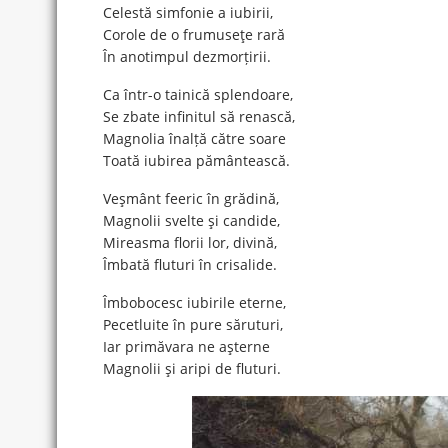
Celestă simfonie a iubirii,
Corole de o frumuseţe rară
În anotimpul dezmorțirii.
Ca într-o tainică splendoare,
Se zbate infinitul să renască,
Magnolia înalță către soare
Toată iubirea pământească.
Veşmânt feeric în grădină,
Magnolii svelte şi candide,
Mireasma florii lor, divină,
Îmbată fluturi în crisalide.
Îmbobocesc iubirile eterne,
Pecetluite în pure săruturi,
Iar primăvara ne aşterne
Magnolii şi aripi de fluturi.