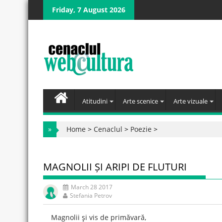
Skip
Friday, 7 August 2026
to
content
Atitudini
Arte scenice
Arte vizuale
»
Home
>
Cenaclul
>
Poezie
>
MAGNOLII ȘI ARIPI DE FLUTURI
March 28 2017
Stefania Petrov
Magnolii şi vis de primăvară,