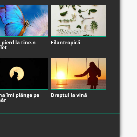
pierd la tine-n
Filantropică
let
na îmi plânge pe
Dreptul la vină
ăr