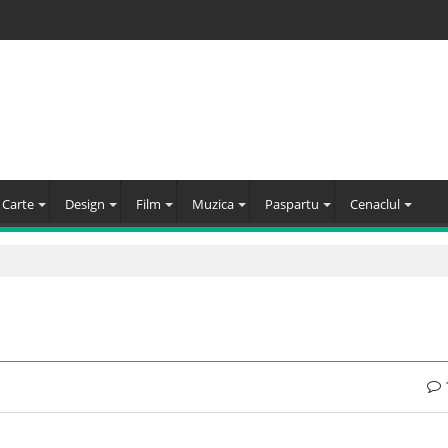
Carte
Design
Film
Muzica
Paspartu
Cenaclul