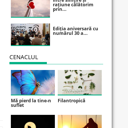
Între simțire și
rațiune călătorim
prin...
Ediția aniversară cu
numărul 30 a...
CENACLUL
Mă pierd la tine-n
Filantropică
suflet