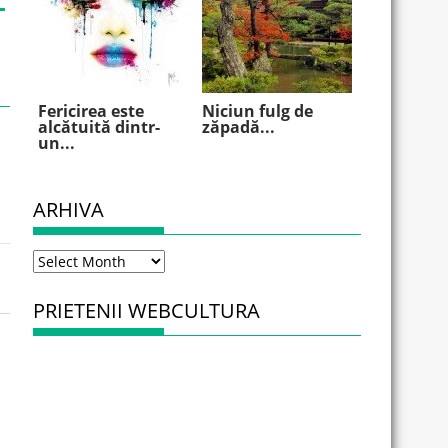
Fericirea este
Niciun fulg de
alcătuită dintr-
zăpadă...
un...
ARHIVA
Arhiva
PRIETENII WEBCULTURA