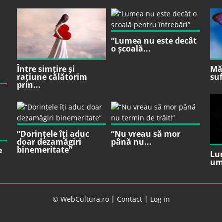
“Lumea nu este decât
o școală...
Între simțire și
Mă 
rațiune călătorim
suf
prin...
“Dorințele îți aduc
“Nu vreau să mor
doar dezamăgiri
până nu...
binemeritate”
e
Lu
um
© WebCultura.ro |
Contact
|
Log in