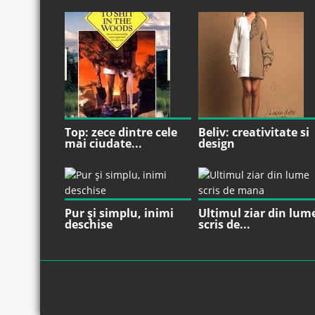
Top: zece dintre cele
Beliv: creativitate si
mai ciudate...
design
Pur şi simplu, inimi
Ultimul ziar din lum
deschise
scris de...