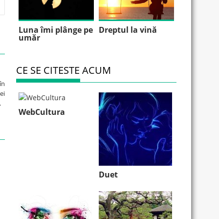
Luna îmi plânge pe
Dreptul la vină
umăr
CE SE CITESTE ACUM
în
ei
.
WebCultura
Duet