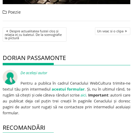
Poezie
Post
Despre actualitatea fustei cloș și
Un veac si o clipa
navigation
relația ei cu baletul. De la scenografie
la pictură
DORIAN PASSAMONTE
De același autor
Pentru a publica în cadrul Cenaclului WebCultura trimite-ne
textul tău prin intermediul
acestui formular
. Și, nu în ultimul rând, te
rugăm să citești și cele câteva rânduri scrise
aici
.
Important
: autorii care
au publicat deja cel puțin trei creații în paginile Cenaclului și doresc
pagini de autor sunt rugați să ne contacteze prin intermediul aceluiași
formular.
RECOMANDĂRI