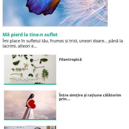
Mă pierd la tine-n suflet
Îmi place în sufletul tău, frumos și trist, uneori doare… până la
lacrimi, alteori e...
Filantropică
Între simțire și rațiune călătorim
prin...