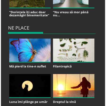
“Dorințele îți aduc doar
“Nu vreau să mor până
dezamăgiri binemeritate”
nu...
NE PLACE
Mă pierd la tine-n suflet
Filantropică
Luna îmi plânge pe umăr
Dreptul la vină