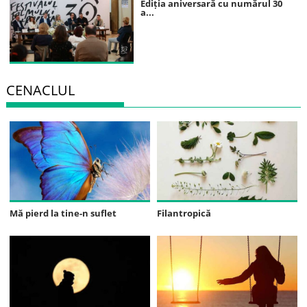
Ediția aniversară cu numărul 30
a...
CENACLUL
Mă pierd la tine-n suflet
Filantropică