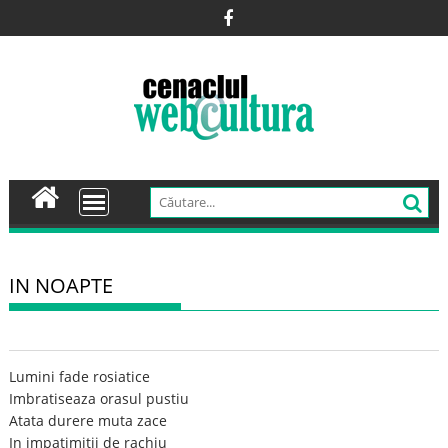
Skip
to
content
IN NOAPTE
Lumini fade rosiatice
Imbratiseaza orasul pustiu
Atata durere muta zace
In impatimitii de rachiu