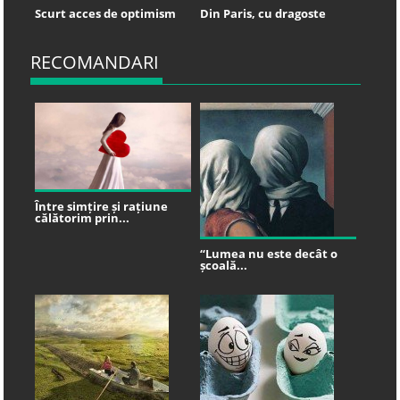
Scurt acces de optimism
Din Paris, cu dragoste
RECOMANDARI
Între simțire și rațiune
călătorim prin...
“Lumea nu este decât o
școală...