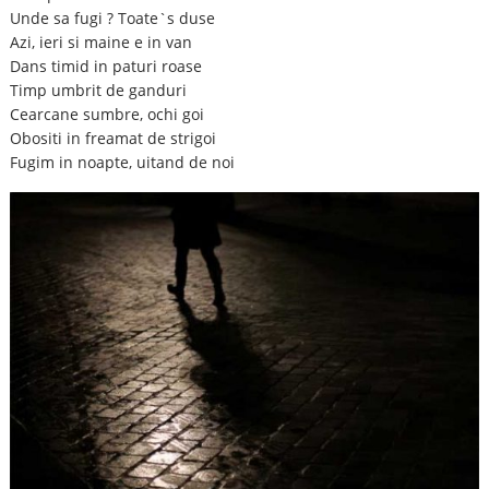
Unde sa fugi ? Toate`s duse
Azi, ieri si maine e in van
Dans timid in paturi roase
Timp umbrit de ganduri
Cearcane sumbre, ochi goi
Obositi in freamat de strigoi
Fugim in noapte, uitand de noi