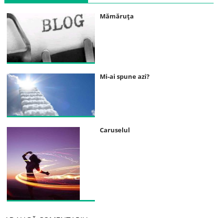
Mămăruţa
Mi-ai spune azi?
Caruselul