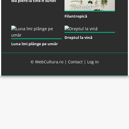
Mă pierd la tine-n suflet
Filantropică
Dreptul la vină
Luna îmi plânge pe umăr
© WebCultura.ro |
Contact
|
Log in