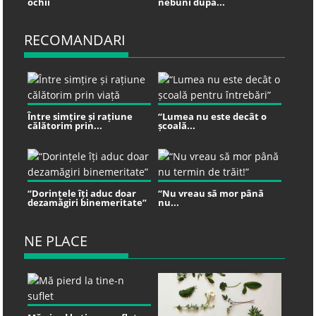
ochii
nebuni după...
RECOMANDARI
Între simțire și rațiune
“Lumea nu este decât o
călătorim prin...
școală...
“Dorințele îți aduc doar
“Nu vreau să mor până
dezamăgiri binemeritate”
nu...
NE PLACE