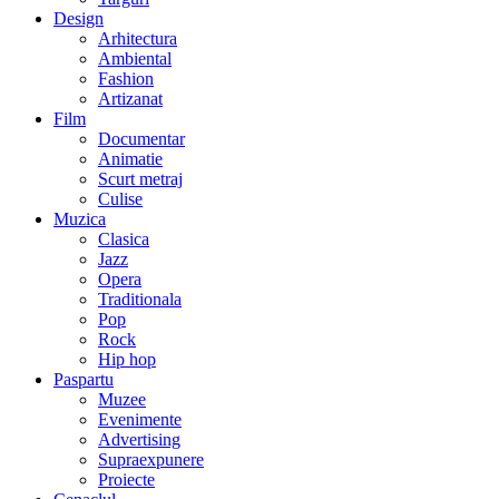
Design
Arhitectura
Ambiental
Fashion
Artizanat
Film
Documentar
Animatie
Scurt metraj
Culise
Muzica
Clasica
Jazz
Opera
Traditionala
Pop
Rock
Hip hop
Paspartu
Muzee
Evenimente
Advertising
Supraexpunere
Proiecte