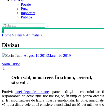
Cenaclul
Poezie
Proza
Important
Publică
»
Home
>
Film
>
Animatie
>
Divizat
August 19 2013
March 26 2019
Sorin Tudor
1
Ochii văd, inima cere. În schimb, creierul,
săracul…
Potrivit
unei legende urbane
, partea stângă a creierului ar fi
responsabilă de activitățile noastre logice, în timp ce partea dreaptă
ar fi răspunzătoare de latura noastră emoțională. Ei bine, imaginați-
vă lupta dintre cele două emisfere atunci când un bărbat întâlnește o