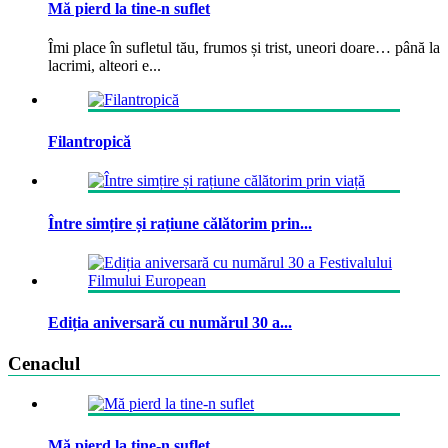
Mă pierd la tine-n suflet
Îmi place în sufletul tău, frumos și trist, uneori doare… până la
lacrimi, alteori e...
Filantropică
Între simțire și rațiune călătorim prin...
Ediția aniversară cu numărul 30 a...
Cenaclul
Mă pierd la tine-n suflet