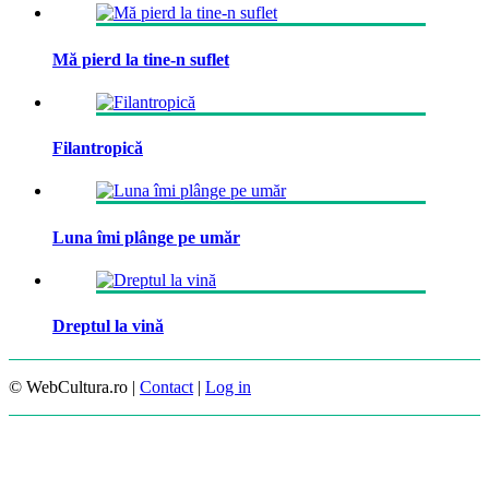
Mă pierd la tine-n suflet
Filantropică
Luna îmi plânge pe umăr
Dreptul la vină
© WebCultura.ro |
Contact
|
Log in