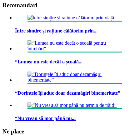
Recomandari
Între simțire și rațiune călătorim prin...
“Lumea nu este decât o școală...
“Dorințele îți aduc doar dezamăgiri binemeritate”
“Nu vreau să mor până nu...
Ne place