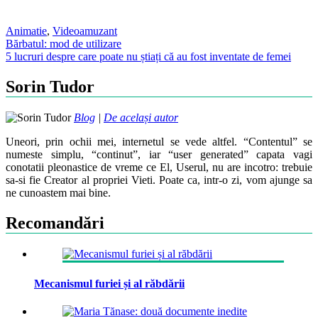
Animatie
,
Video
amuzant
Post
Bărbatul: mod de utilizare
5 lucruri despre care poate nu știați că au fost inventate de femei
navigation
Sorin Tudor
Blog
|
De același autor
Uneori, prin ochii mei, internetul se vede altfel. “Contentul” se
numeste simplu, “continut”, iar “user generated” capata vagi
conotatii pleonastice de vreme ce El, Userul, nu are incotro: trebuie
sa-si fie Creator al propriei Vieti. Poate ca, intr-o zi, vom ajunge sa
ne cunoastem mai bine.
Recomandări
Mecanismul furiei și al răbdării