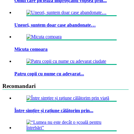
Omul care pictează împroșcând vopsea prin...
Uneori, suntem doar case abandonate…
Micuta comoara
Patru copii cu nume cu adevarat...
Recomandari
Între simțire și rațiune călătorim prin...