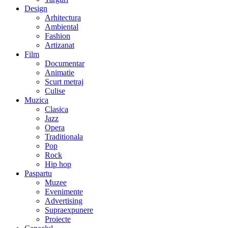
Design
Arhitectura
Ambiental
Fashion
Artizanat
Film
Documentar
Animatie
Scurt metraj
Culise
Muzica
Clasica
Jazz
Opera
Traditionala
Pop
Rock
Hip hop
Paspartu
Muzee
Evenimente
Advertising
Supraexpunere
Proiecte