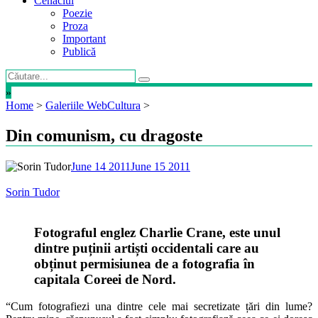
Cenaclul
Poezie
Proza
Important
Publică
»
Home
>
Galeriile WebCultura
>
Din comunism, cu dragoste
June 14 2011
June 15 2011
Sorin Tudor
Fotograful englez Charlie Crane, este unul
dintre puținii artiști occidentali care au
obținut permisiunea de a fotografia în
capitala Coreei de Nord.
“Cum fotografiezi una dintre cele mai secretizate țări din lume?