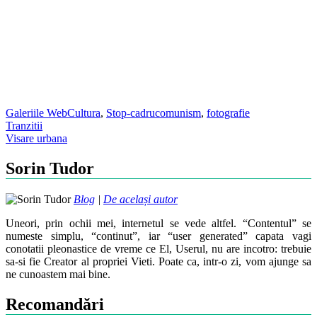
Galeriile WebCultura
,
Stop-cadru
comunism
,
fotografie
Post
Tranzitii
Visare urbana
navigation
Sorin Tudor
Blog
|
De același autor
Uneori, prin ochii mei, internetul se vede altfel. “Contentul” se
numeste simplu, “continut”, iar “user generated” capata vagi
conotatii pleonastice de vreme ce El, Userul, nu are incotro: trebuie
sa-si fie Creator al propriei Vieti. Poate ca, intr-o zi, vom ajunge sa
ne cunoastem mai bine.
Recomandări