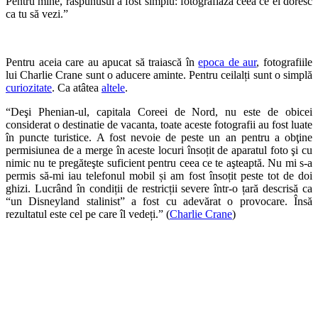
Pentru mine, răspunusul a fost simplu: fotografiază ceea ce ei doresc
ca tu să vezi.”
Pentru aceia care au apucat să traiască în
epoca de aur
, fotografiile
lui Charlie Crane sunt o aducere aminte. Pentru ceilalți sunt o simplă
curiozitate
. Ca atâtea
altele
.
“Deşi Phenian-ul, capitala Coreei de Nord, nu este de obicei
considerat o destinatie de vacanta, toate aceste fotografii au fost luate
în puncte turistice. A fost nevoie de peste un an pentru a obţine
permisiunea de a merge în aceste locuri însoțit de aparatul foto şi cu
nimic nu te pregăteşte suficient pentru ceea ce te aşteaptă. Nu mi s-a
permis să-mi iau telefonul mobil și am fost însoțit peste tot de doi
ghizi. Lucrând în condiții de restricții severe într-o țară descrisă ca
“un Disneyland stalinist” a fost cu adevărat o provocare. Însă
rezultatul este cel pe care îl vedeți.” (
Charlie Crane
)