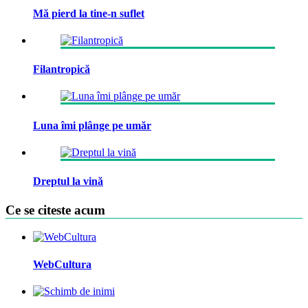
Mă pierd la tine-n suflet
Filantropică
Luna îmi plânge pe umăr
Dreptul la vină
Ce se citeste acum
WebCultura