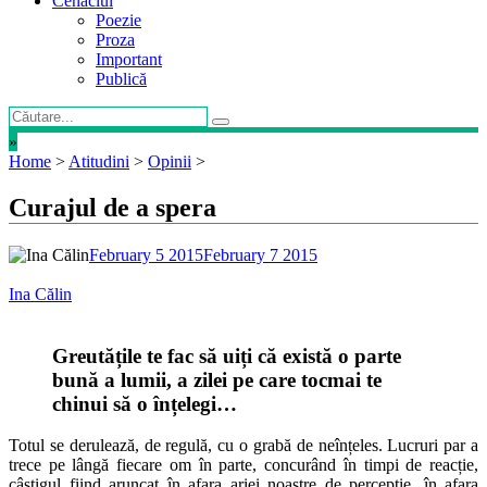
Cenaclul
Poezie
Proza
Important
Publică
»
Home
>
Atitudini
>
Opinii
>
Curajul de a spera
February 5 2015
February 7 2015
Ina Călin
Greutățile te fac să uiți că există o parte
bună a lumii, a zilei pe care tocmai te
chinui să o înțelegi…
Totul se derulează, de regulă, cu o grabă de neînțeles. Lucruri par a
trece pe lângă fiecare om în parte, concurând în timpi de reacție,
câștigul fiind aruncat în afara ariei noastre de percepție, în afara