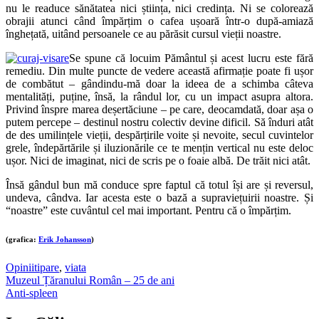
nu le readuce sănătatea nici știința, nici credința. Ni se colorează
obrajii atunci când împărțim o cafea ușoară într-o după-amiază
înghețată, uitând persoanele ce au părăsit cursul vieții noastre.
Se spune că locuim Pământul și acest lucru este fără
remediu. Din multe puncte de vedere această afirmație poate fi ușor
de combătut – gândindu-mă doar la ideea de a schimba câteva
mentalități, puține, însă, la rândul lor, cu un impact asupra altora.
Privind înspre marea deșertăciune – pe care, deocamdată, doar așa o
putem percepe – destinul nostru colectiv devine dificil. Să înduri atât
de des umilințele vieții, despărțirile voite și nevoite, secul cuvintelor
grele, îndepărtările și iluzionările ce te mențin vertical nu este deloc
ușor. Nici de imaginat, nici de scris pe o foaie albă. De trăit nici atât.
Însă gândul bun mă conduce spre faptul că totul își are și reversul,
undeva, cândva. Iar acesta este o bază a supraviețuirii noastre. Și
“noastre” este cuvântul cel mai important. Pentru că o împărțim.
(grafica:
Erik Johansson
)
Opinii
tipare
,
viata
Post
Muzeul Țăranului Român – 25 de ani
Anti-spleen
navigation