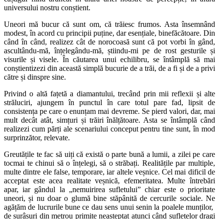
universului nostru conștient.
Uneori mă bucur că sunt om, că trăiesc frumos. Asta însemnând
modest, în acord cu principii puține, dar esențiale, binefăcătoare. Din
când în când, realizez cât de norocoasă sunt că pot vorbi în gând,
ascultându-mă, înțelegându-mă, știindu-mi pe de rost gesturile și
visurile și visele. În căutarea unui echilibru, se întâmplă să mai
conștientizezi din această simplă bucurie de a trăi, de a fi și de a privi
către și dinspre sine.
Privind o altă fațetă a diamantului, trecând prin mii reflexii și alte
străluciri, ajungem în punctul în care totul pare fad, lipsit de
consistența pe care o enunțam mai devreme. Se pierd valori, dar, mai
mult decât atât, simțuri și trăiri înălțătoare. Asta se întâmplă când
realizezi cum părți ale scenariului conceput pentru tine sunt, în mod
surprinzător, relevate.
Greutățile te fac să uiți că există o parte bună a lumii, a zilei pe care
tocmai te chinui să o înțelegi, să o străbați. Realitățile par multiple,
multe dintre ele false, temporare, iar altele veșnice. Cel mai dificil de
acceptat este acea realitate veșnică, efemeritatea. Multe întrebări
apar, iar gândul la „nemuirirea sufletului” chiar este o prioritate
uneori, și nu doar o glumă bine stăpânită de cercurile sociale. Ne
agățăm de lucrurile bune ce dau sens unui senin la poalele munților,
de surâsuri din metrou primite neașteptat atunci când sufletelor dragi