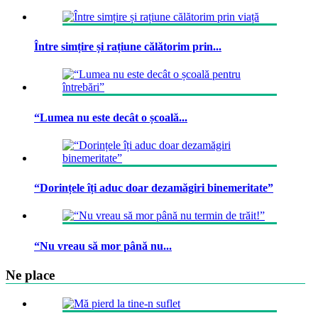
Între simțire și rațiune călătorim prin...
“Lumea nu este decât o școală...
“Dorințele îți aduc doar dezamăgiri binemeritate”
“Nu vreau să mor până nu...
Ne place