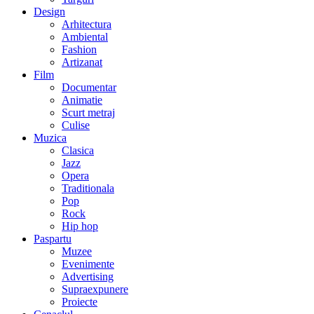
Design
Arhitectura
Ambiental
Fashion
Artizanat
Film
Documentar
Animatie
Scurt metraj
Culise
Muzica
Clasica
Jazz
Opera
Traditionala
Pop
Rock
Hip hop
Paspartu
Muzee
Evenimente
Advertising
Supraexpunere
Proiecte