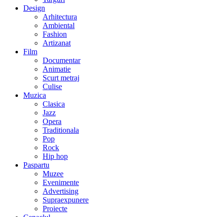
Design
Arhitectura
Ambiental
Fashion
Artizanat
Film
Documentar
Animatie
Scurt metraj
Culise
Muzica
Clasica
Jazz
Opera
Traditionala
Pop
Rock
Hip hop
Paspartu
Muzee
Evenimente
Advertising
Supraexpunere
Proiecte