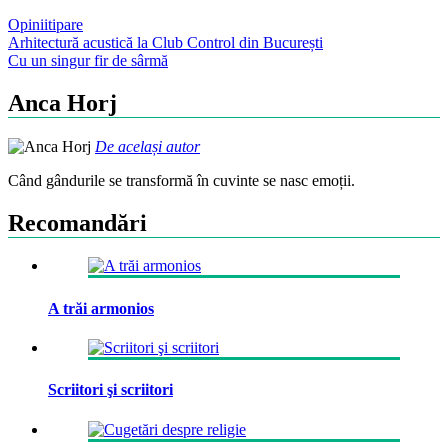
Opinii
tipare
Post
Arhitectură acustică la Club Control din București
Cu un singur fir de sârmă
navigation
Anca Horj
De același autor
Când gândurile se transformă în cuvinte se nasc emoții.
Recomandări
A trăi armonios
Scriitori şi scriitori