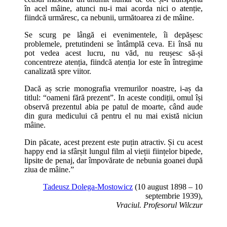
în acel mâine, atunci nu-i mai acorda nici o atenție,
fiindcă urmăresc, ca nebunii, următoarea zi de mâine.
Se scurg pe lângă ei evenimentele, îi depășesc
problemele, pretutindeni se întâmplă ceva. Ei însă nu
pot vedea acest lucru, nu văd, nu reușesc să-și
concentreze atenția, fiindcă atenția lor este în întregime
canalizată spre viitor.
Dacă aș scrie monografia vremurilor noastre, i-aș da
titlul: “oameni fără prezent”. In aceste condiții, omul își
observă prezentul abia pe patul de moarte, când aude
din gura medicului că pentru el nu mai există niciun
mâine.
Din păcate, acest prezent este puțin atractiv. Și cu acest
happy end ia sfârșit lungul film al vieții ființelor bipede,
lipsite de penaj, dar împovărate de nebunia goanei după
ziua de mâine.”
Tadeusz Dolega-Mostowicz
(10 august 1898 – 10
septembrie 1939),
Vraciul. Profesorul Wilczur