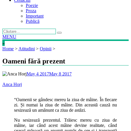
Cenaclul
Poezie
Proza
Important
Publică
MENU
»
Home
>
Atitudini
>
Opinii
>
Oameni fără prezent
May 4 2017
May 8 2017
Anca Horj
“Oamenii se gândesc mereu la ziua de mâine. În fiecare
zi. Și numai la ziua de mâine. Din această cauză nu
sesizează un amănunt ca ziua de astăzi.
Nu sesizează prezentul. Trăiesc mereu cu ziua de
mâine, iar când acest mâine devine realitate, când
ceasul măsoară un anumit număr de ore și-i transportă