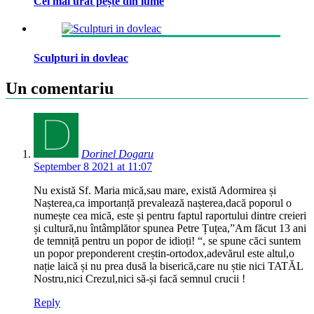
Cel mai urât pește din lume
Sculpturi in dovleac
Un comentariu
Dorinel Dogaru
September 8 2021 at 11:07
Nu există Sf. Maria mică,sau mare, există Adormirea și
Nașterea,ca importanță prevalează nașterea,dacă poporul o
numește cea mică, este și pentru faptul raportului dintre creieri
și cultură,nu întâmplător spunea Petre Țuțea,”Am făcut 13 ani
de temniță pentru un popor de idioți! “, se spune căci suntem
un popor preponderent creștin-ortodox,adevărul este altul,o
nație laică și nu prea dusă la biserică,care nu știe nici TATĂL
Nostru,nici Crezul,nici să-și facă semnul crucii !
Reply