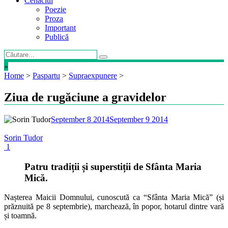
Cenaclul
Poezie
Proza
Important
Publică
»
Home
>
Paspartu
>
Supraexpunere
>
Ziua de rugăciune a gravidelor
September 8 2014
September 9 2014
Sorin Tudor
1
Patru tradiții și superstiții de Sfânta Maria
Mică.
Nașterea Maicii Domnului, cunoscută ca “Sfânta Maria Mică” (și
prăznuită pe 8 septembrie), marchează, în popor, hotarul dintre vară
și toamnă.