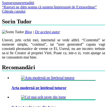
Supraexpunere
traditii
Post
“Rareori ne dăm seama că suntem împresurați de Extraordinar”
Găteala capului
navigation
Sorin Tudor
Blog
|
De același autor
Uneori, prin ochii mei, internetul se vede altfel. “Contentul” se
numeste simplu, “continut”, iar “user generated” capata vagi
conotatii pleonastice de vreme ce El, Userul, nu are incotro: trebuie
sa-si fie Creator al propriei Vieti. Poate ca, intr-o zi, vom ajunge sa
ne cunoastem mai bine.
Recomandări
Arta modernă pe înțelesul tuturor