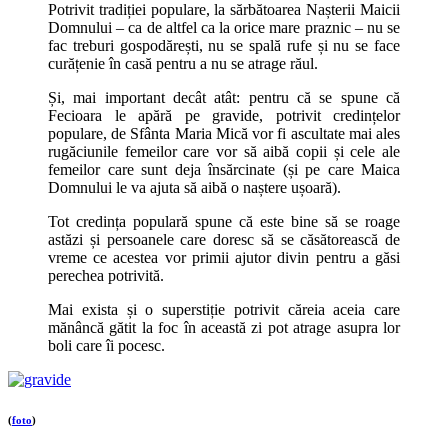
Potrivit tradiției populare, la sărbătoarea Nașterii Maicii
Domnului – ca de altfel ca la orice mare praznic – nu se
fac treburi gospodărești, nu se spală rufe și nu se face
curățenie în casă pentru a nu se atrage răul.
Și, mai important decât atât: pentru că se spune că
Fecioara le apără pe gravide, potrivit credințelor
populare, de Sfânta Maria Mică vor fi ascultate mai ales
rugăciunile femeilor care vor să aibă copii și cele ale
femeilor care sunt deja însărcinate (și pe care Maica
Domnului le va ajuta să aibă o naștere ușoară).
Tot credința populară spune că este bine să se roage
astăzi și persoanele care doresc să se căsătorească de
vreme ce acestea vor primii ajutor divin pentru a găsi
perechea potrivită.
Mai exista și o superstiție potrivit căreia aceia care
mănâncă gătit la foc în această zi pot atrage asupra lor
boli care îi pocesc.
(
foto
)