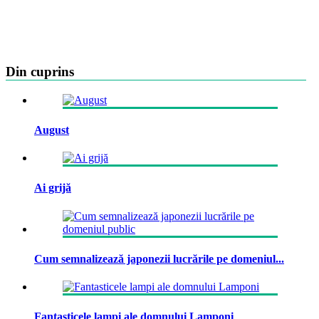
Din cuprins
August
Ai grijă
Cum semnalizează japonezii lucrările pe domeniul...
Fantasticele lampi ale domnului Lamponi