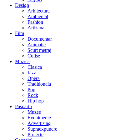
Design
Arhitectura
Ambiental
Fashion
Artizanat
Film
Documentar
Animatie
Scurt metraj
Culise
Muzica
Clasica
Jazz
Opera
Traditionala
Pop
Rock
Hip hop
Paspartu
Muzee
Evenimente
Advertising
Supraexpunere
Proiecte