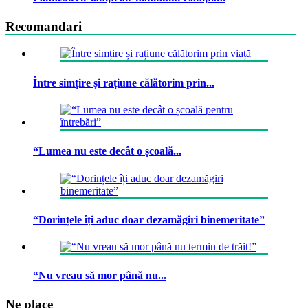
Recomandari
Între simțire și rațiune călătorim prin...
“Lumea nu este decât o școală...
“Dorințele îți aduc doar dezamăgiri binemeritate”
“Nu vreau să mor până nu...
Ne place