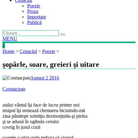
Cenaclul
Poezie
Proza
Important
Publică
MENU
»
Home
>
Cenaclul
>
Poezie
>
şopârle, soare, greieri şi uitare
August 2 2016
Cosmacpan
astăzi vântul îşi face de lucru printre noi
nisipul îşi urmează chemarea biciuindu-mă
ziua pândeşte solstiţiu dezmorţindu-şi pielea
şi se adună în oglinda cerului
covrig în jurul cozii
soarele a uitat unde trebuia să ajungă,