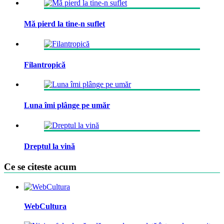
Mă pierd la tine-n suflet
Filantropică
Luna îmi plânge pe umăr
Dreptul la vină
Ce se citeste acum
WebCultura