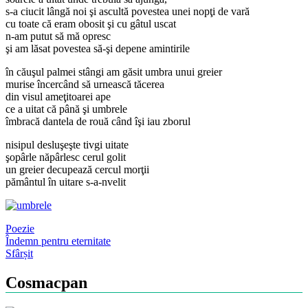
s-a ciucit lângă noi şi ascultă povestea unei nopţi de vară
cu toate că eram obosit şi cu gâtul uscat
n-am putut să mă opresc
şi am lăsat povestea să-şi depene amintirile
în căuşul palmei stângi am găsit umbra unui greier
murise încercând să urnească tăcerea
din visul ameţitoarei ape
ce a uitat că până şi umbrele
îmbracă dantela de rouă când îşi iau zborul
nisipul desluşeşte tivgi uitate
şopârle năpârlesc cerul golit
un greier decupează cercul morţii
pământul în uitare s-a-nvelit
Poezie
Post
Îndemn pentru eternitate
Sfârșit
navigation
Cosmacpan