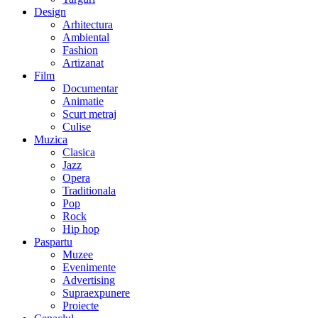
Design
Arhitectura
Ambiental
Fashion
Artizanat
Film
Documentar
Animatie
Scurt metraj
Culise
Muzica
Clasica
Jazz
Opera
Traditionala
Pop
Rock
Hip hop
Paspartu
Muzee
Evenimente
Advertising
Supraexpunere
Proiecte