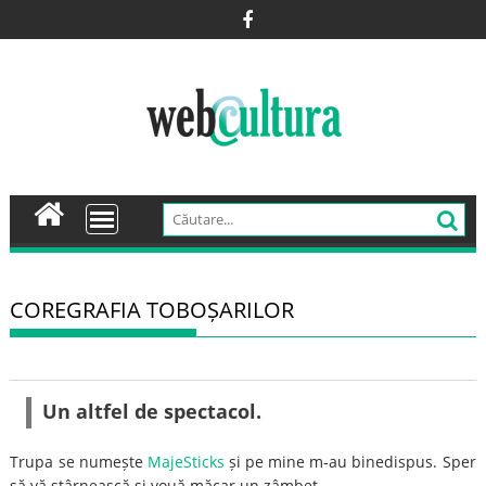
Skip
to
content
COREGRAFIA TOBOȘARILOR
Un altfel de spectacol.
Trupa se numește
MajeSticks
și pe mine m-au binedispus. Sper
să vă stârnească și vouă măcar un zâmbet.