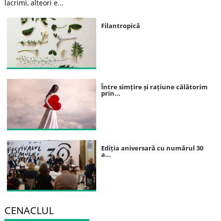
lacrimi, alteori e...
Filantropică
Între simțire și rațiune călătorim
prin...
Ediția aniversară cu numărul 30
a...
CENACLUL