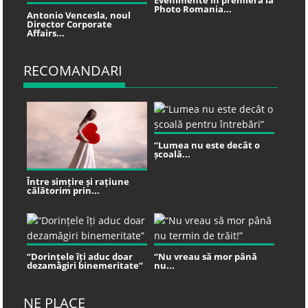
Photo Romania...
Antonio Vencesla, noul
Director Corporate
Affairs...
RECOMANDARI
“Lumea nu este decât o
școală...
Între simțire și rațiune
călătorim prin...
“Dorințele îți aduc doar
“Nu vreau să mor până
dezamăgiri binemeritate”
nu...
NE PLACE