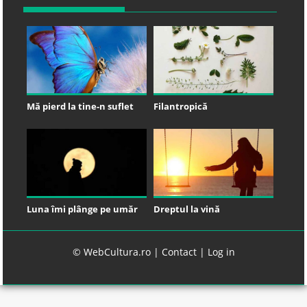
Mă pierd la tine-n suflet
Filantropică
Luna îmi plânge pe umăr
Dreptul la vină
© WebCultura.ro |
Contact
|
Log in