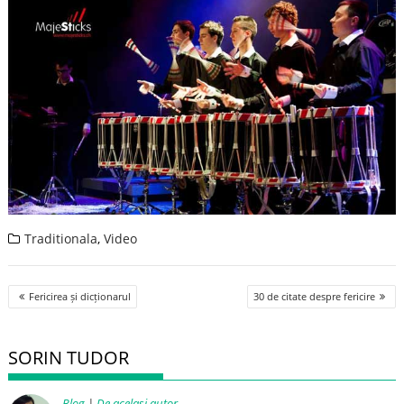
Traditionala
,
Video
Post
Fericirea și dicționarul
30 de citate despre fericire
navigation
SORIN TUDOR
Blog
|
De același autor