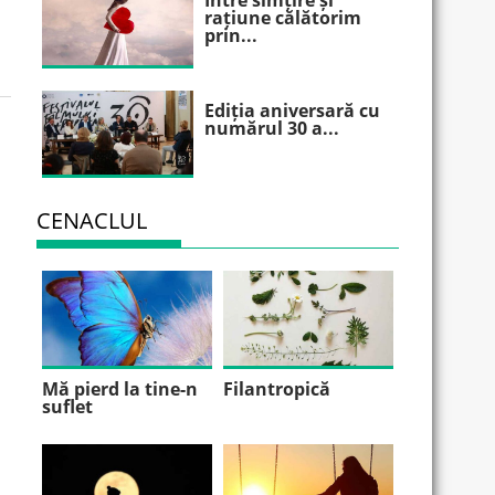
Între simțire și
rațiune călătorim
prin...
Ediția aniversară cu
numărul 30 a...
CENACLUL
Mă pierd la tine-n
Filantropică
suflet