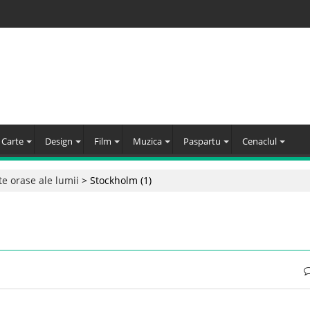
Carte
Design
Film
Muzica
Paspartu
Cenaclul
te orase ale lumii
>
Stockholm (1)