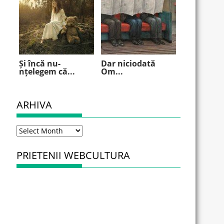
Și încă nu-
Dar niciodată
nțelegem că...
Om...
ARHIVA
Arhiva
PRIETENII WEBCULTURA