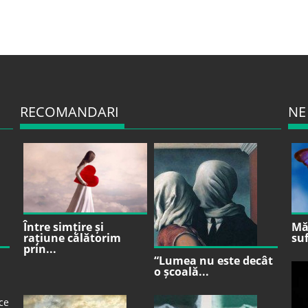
RECOMANDARI
NE
Între simțire și
Mă 
rațiune călătorim
suf
prin...
“Lumea nu este decât
o școală...