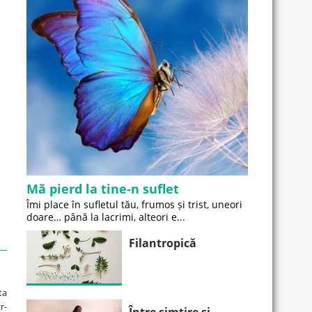
Mă pierd la tine-n suflet
Îmi place în sufletul tău, frumos și trist, uneori
doare… până la lacrimi, alteori e...
Filantropică
ta
r-