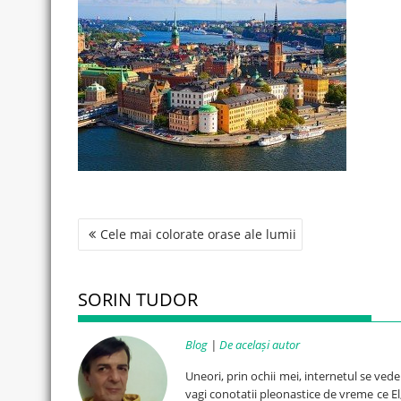
Post
Cele mai colorate orase ale lumii
navigation
SORIN TUDOR
Blog
|
De același autor
Uneori, prin ochii mei, internetul se ved
vagi conotatii pleonastice de vreme ce El, 