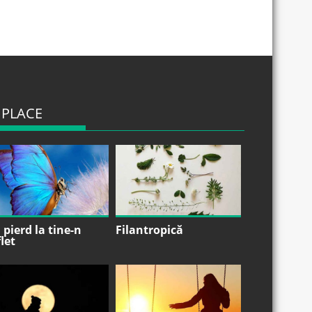
 PLACE
pierd la tine-n
Filantropică
let