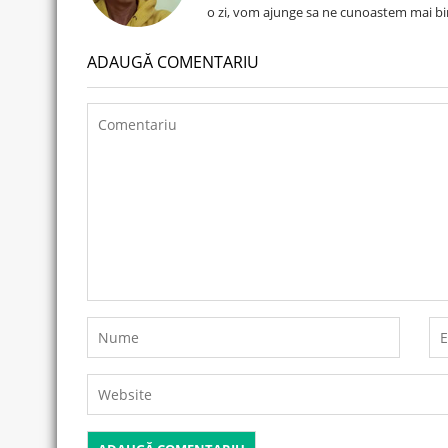
o zi, vom ajunge sa ne cunoastem mai bi
ADAUGĂ COMENTARIU