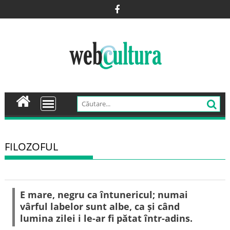
Skip
to
content
FILOZOFUL
E mare, negru ca întunericul; numai
vârful labelor sunt albe, ca și când
lumina zilei i le-ar fi pătat într-adins.