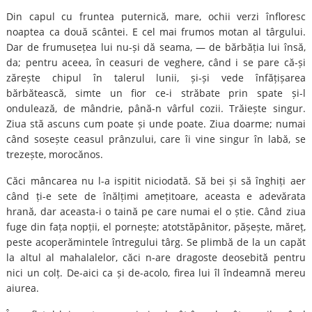
Din capul cu fruntea puternică, mare, ochii verzi înfloresc
noaptea ca două scântei. E cel mai frumos motan al târgului.
Dar de frumusețea lui nu-și dă seama, — de bărbăția lui însă,
da; pentru aceea, în ceasuri de veghere, când i se pare că-și
zărește chipul în talerul lunii, și-și vede înfățișarea
bărbătească, simte un fior ce-i străbate prin spate și-l
ondulează, de mândrie, până-n vârful cozii. Trăiește singur.
Ziua stă ascuns cum poate și unde poate. Ziua doarme; numai
când sosește ceasul prânzului, care îi vine singur în labă, se
trezește, morocănos.
Căci mâncarea nu l-a ispitit niciodată. Să bei și să înghiți aer
când ți-e sete de înălțimi amețitoare, aceasta e adevărata
hrană, dar aceasta-i o taină pe care numai el o știe. Când ziua
fuge din fața nopții, el pornește; atotstăpânitor, pășește, măreț,
peste acoperămintele întregului târg. Se plimbă de la un capăt
la altul al mahalalelor, căci n-are dragoste deosebită pentru
nici un colț. De-aici ca și de-acolo, firea lui îl îndeamnă mereu
aiurea.