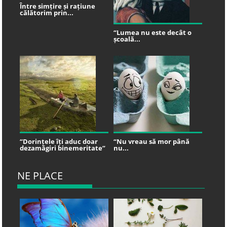
Între simțire și rațiune
călătorim prin...
“Lumea nu este decât o
școală...
“Dorințele îți aduc doar
“Nu vreau să mor până
dezamăgiri binemeritate”
nu...
NE PLACE