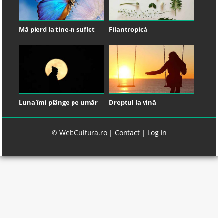
Mă pierd la tine-n suflet
Filantropică
Luna îmi plânge pe umăr
Dreptul la vină
© WebCultura.ro |
Contact
|
Log in