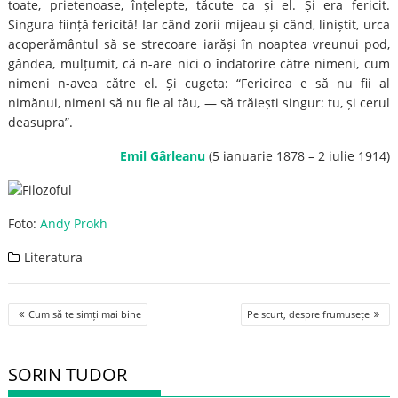
toate, prietenoase, înțelepte, tăcute ca și el. Și era fericit.
Singura ființă fericită! Iar când zorii mijeau și când, liniștit, urca
acoperământul să se strecoare iarăși în noaptea vreunui pod,
gândea, mulțumit, că n-are nici o îndatorire către nimeni, cum
nimeni n-avea către el. Și cugeta: “Fericirea e să nu fii al
nimănui, nimeni să nu fie al tău, — să trăiești singur: tu, și cerul
deasupra”.
Emil Gârleanu
(5 ianuarie 1878 – 2 iulie 1914)
Foto:
Andy Prokh
Literatura
Post
Cum să te simți mai bine
Pe scurt, despre frumusețe
navigation
SORIN TUDOR