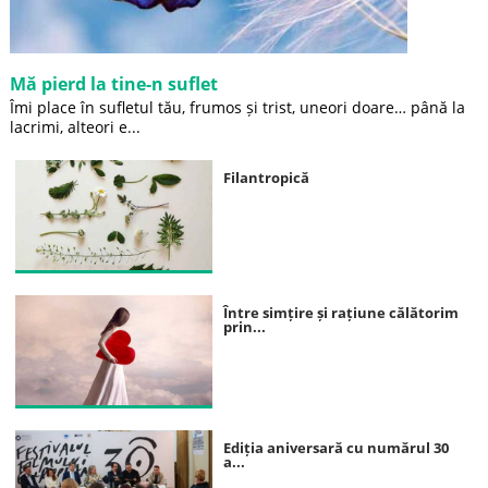
Mă pierd la tine-n suflet
Îmi place în sufletul tău, frumos și trist, uneori doare… până la
lacrimi, alteori e...
Filantropică
Între simțire și rațiune călătorim
prin...
Ediția aniversară cu numărul 30
a...