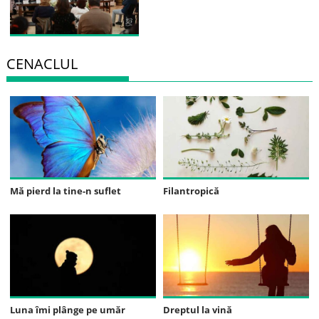
CENACLUL
Mă pierd la tine-n suflet
Filantropică
Luna îmi plânge pe umăr
Dreptul la vină