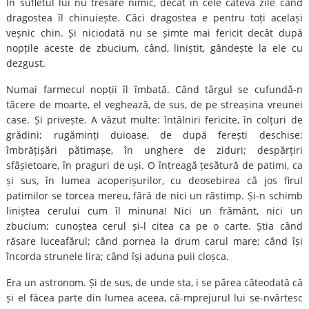
În sufletul lui nu tresare nimic, decât în cele câteva zile când
dragostea îl chinuiește. Căci dragostea e pentru toți același
veșnic chin. Și niciodată nu se șimte mai fericit decât după
nopțile aceste de zbucium, când, liniștit, gândește la ele cu
dezgust.
Numai farmecul nopții îl îmbată. Când târgul se cufundă-n
tăcere de moarte, el veghează, de sus, de pe streașina vreunei
case. Și privește. A văzut multe: întâlniri fericite, în colțuri de
grădini; rugăminți duioase, de după ferești deschise;
îmbrățișări pătimașe, în unghere de ziduri; despărțiri
sfâșietoare, în praguri de uși. O întreagă țesătură de patimi, ca
și sus, în lumea acoperișurilor, cu deosebirea că jos firul
patimilor se torcea mereu, fără de nici un răstimp. Și-n schimb
liniștea cerului cum îl minuna! Nici un frământ, nici un
zbucium; cunoștea cerul și-l citea ca pe o carte. Știa când
răsare luceafărul; când pornea la drum carul mare; când își
încorda strunele lira; când își aduna puii cloșca.
Era un astronom. Și de sus, de unde sta, i se părea câteodată că
și el făcea parte din lumea aceea, că-mprejurul lui se-nvârtesc