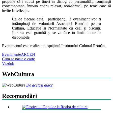
propune să-i aducă pe tineri în dialog cu personalități românești
contemporane, într-un cadru relaxat, non-formal, pe teme care să
invite la reflecție.
Ca de fiecare dată, participanţii la eveniment vor fi
întâmpinaţi de voluntarii Asociației Române pentru
Cultură, Educație și Normalitate cu ceai și biscuiți.
Intrarea este gratuită şi se va face în limita locurilor
disponibile.
Evenimentul este realizat cu sprijinul Institutului Cultural Român.
Evenimente
ARCEN
Post
Cum se naste o carte
Vazduh
navigation
WebCultura
De același autor
Recomandări