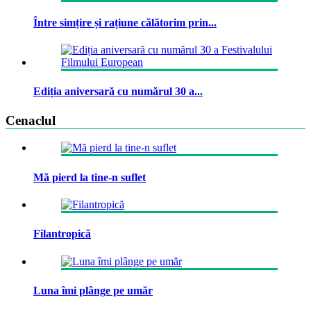
Între simțire și rațiune călătorim prin...
Ediția aniversară cu numărul 30 a...
Cenaclul
Mă pierd la tine-n suflet
Filantropică
Luna îmi plânge pe umăr