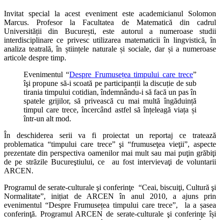
Invitat special la acest eveniment este academicianul Solomon
Marcus. Profesor la Facultatea de Matematică din cadrul
Universității din București, este autorul a numeroase studii
interdisciplinare ce privesc utilizarea matematicii în lingvistică, în
analiza teatrală, în științele naturale și sociale, dar și a numeroase
articole despre timp.
Evenimentul “
Despre Frumusețea timpului care trece
”
îşi propune să-i scoată pe participanții la discuție de sub
tirania timpului cotidian, îndemnându-i să facă un pas în
spatele grijilor, să privească cu mai multă îngăduință
timpul care trece, încercând astfel să înțeleagă viața și
într-un alt mod.
În deschiderea serii va fi proiectat un reportaj ce tratează
problematica “timpului care trece” şi “frumuseţea vieţii”, aspecte
prezentate din perspectiva oamenilor mai mult sau mai puţin grăbiţi
de pe străzile Bucureştiului, ce au fost intervievaţi de voluntarii
ARCEN.
Programul de serate-culturale şi conferinţe “Ceai, biscuiţi, Cultură şi
Normalitate”, inițiat de ARCEN în anul 2010, a ajuns prin
evenimentul “Despre Frumusețea timpului care trece”, la a șasea
conferinţă. Programul ARCEN de serate-culturale şi conferinţe își