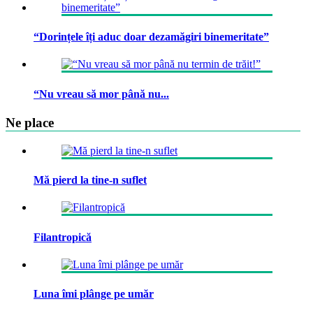
“Dorințele îți aduc doar dezamăgiri binemeritate”
“Nu vreau să mor până nu...
Ne place
Mă pierd la tine-n suflet
Filantropică
Luna îmi plânge pe umăr