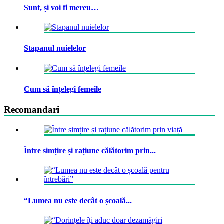
Sunt, și voi fi mereu…
Stapanul nuielelor
Cum să înțelegi femeile
Recomandari
Între simțire și rațiune călătorim prin...
“Lumea nu este decât o școală...