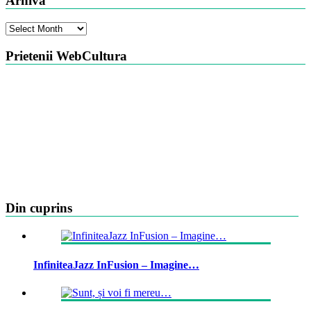
Arhiva
Arhiva
Prietenii WebCultura
Din cuprins
InfiniteaJazz InFusion – Imagine…