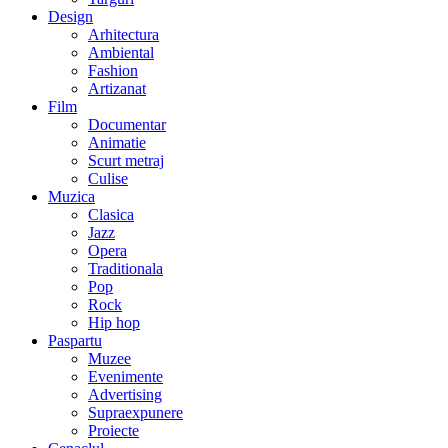
Design
Arhitectura
Ambiental
Fashion
Artizanat
Film
Documentar
Animatie
Scurt metraj
Culise
Muzica
Clasica
Jazz
Opera
Traditionala
Pop
Rock
Hip hop
Paspartu
Muzee
Evenimente
Advertising
Supraexpunere
Proiecte