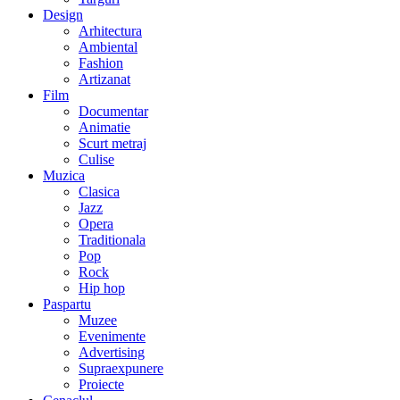
Design
Arhitectura
Ambiental
Fashion
Artizanat
Film
Documentar
Animatie
Scurt metraj
Culise
Muzica
Clasica
Jazz
Opera
Traditionala
Pop
Rock
Hip hop
Paspartu
Muzee
Evenimente
Advertising
Supraexpunere
Proiecte