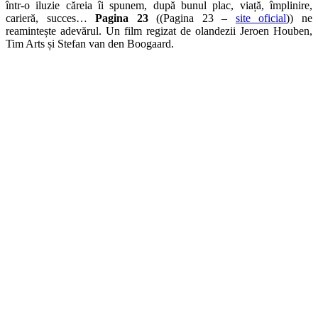
într-o iluzie căreia îi spunem, după bunul plac, viață, împlinire,
carieră, succes…
Pagina 23
((Pagina 23 –
site oficial
)) ne
reamintește adevărul. Un film regizat de olandezii Jeroen Houben,
Tim Arts și Stefan van den Boogaard.