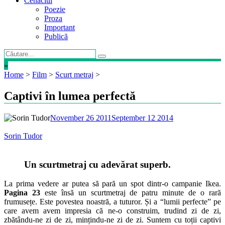
Cenaclul
Poezie
Proza
Important
Publică
»
Home
>
Film
>
Scurt metraj
>
Captivi în lumea perfectă
November 26 2011
September 12 2014
Sorin Tudor
Un scurtmetraj cu adevărat superb.
La prima vedere ar putea să pară un spot dintr-o campanie Ikea.
Pagina 23
este însă un scurtmetraj de patru minute de o rară
frumusețe. Este povestea noastră, a tuturor. Și a “lumii perfecte” pe
care avem avem impresia că ne-o construim, trudind zi de zi,
zbătându-ne zi de zi, mințindu-ne zi de zi. Suntem cu toții captivi