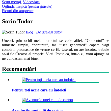
Scurt metraj
,
Video
viata
Post
Oglinda magică (pentru grăsute)
Picturi din amprente
navigation
Sorin Tudor
Blog
|
De același autor
Uneori, prin ochii mei, internetul se vede altfel. “Contentul” se
numeste simplu, “continut”, iar “user generated” capata vagi
conotatii pleonastice de vreme ce El, Userul, nu are incotro: trebuie
sa-si fie Creator al propriei Vieti. Poate ca, intr-o zi, vom ajunge sa
ne cunoastem mai bine.
Recomandări
Pentru toți aceia care au îndoieli
Aventurile unei cutii de carton