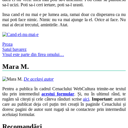
sa-l ucizi. Poti sa-i ceri iertare, poti sa-l urasti.
Insa cand el nu mai e pe lumea asta, ramai doar cu disperarea ca nu
mai poti face nimic. Nimic nu va mai ajunge la el. Orice ai face. Nu
mai ai decat trecutul, amintirile. Atat.
Proza
Post
Satul bavarez
Visul este parte din firea omului…
navigation
Mara M.
De același autor
Pentru a publica în cadrul Cenaclului WebCultura trimite-ne textul
tău prin intermediul
acestui formular
. Și, nu în ultimul rând, te
rugăm să citești și cele câteva rânduri scrise
aici
.
Important
: autorii
care au publicat deja cel puțin trei creații în paginile Cenaclului și
doresc pagini de autor sunt rugați să ne contacteze prin intermediul
aceluiași formular.
Recomandări