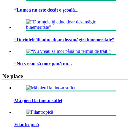
“Lumea nu este decât o școală...
“Dorințele îți aduc doar dezamăgiri binemeritate”
“Nu vreau să mor până nu...
Ne place
Mă pierd la tine-n suflet
Filantropică