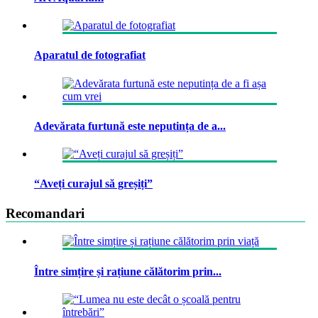
Aparatul de fotografiat
Adevărata furtună este neputința de a...
“Aveți curajul să greșiți”
Recomandari
Între simțire și rațiune călătorim prin...