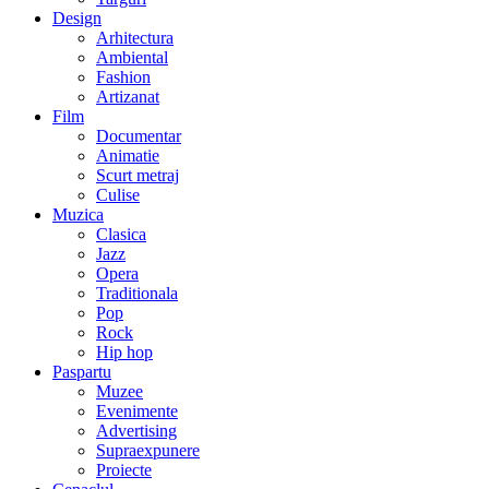
Design
Arhitectura
Ambiental
Fashion
Artizanat
Film
Documentar
Animatie
Scurt metraj
Culise
Muzica
Clasica
Jazz
Opera
Traditionala
Pop
Rock
Hip hop
Paspartu
Muzee
Evenimente
Advertising
Supraexpunere
Proiecte