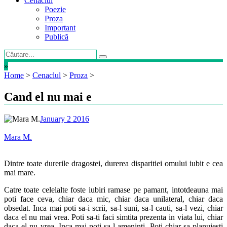
Cenaclul
Poezie
Proza
Important
Publică
»
Home
>
Cenaclul
>
Proza
>
Cand el nu mai e
January 2 2016
Mara M.
Dintre toate durerile dragostei, durerea disparitiei omului iubit e cea
mai mare.
Catre toate celelalte foste iubiri ramase pe pamant, intotdeauna mai
poti face ceva, chiar daca mic, chiar daca unilateral, chiar daca
obsedat. Inca mai poti sa-i scrii, sa-l suni, sa-l cauti, sa-l vezi, chiar
daca el nu mai vrea. Poti sa-ti faci simtita prezenta in viata lui, chiar
daca el nu vrea. Inca mai poti sa-l ameninti. Poti chiar sa planuiesti