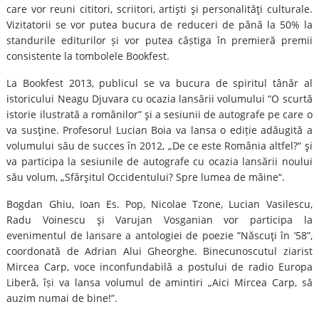
care vor reuni cititori, scriitori, artişti şi personalităţi culturale.
Vizitatorii se vor putea bucura de reduceri de până la 50% la
standurile editurilor și vor putea câștiga în premieră premii
consistente la tombolele Bookfest.
La Bookfest 2013, publicul se va bucura de spiritul tânăr al
istoricului Neagu Djuvara cu ocazia lansării volumului “O scurtă
istorie ilustrată a românilor” şi a sesiunii de autografe pe care o
va susţine. Profesorul Lucian Boia va lansa o ediție adăugită a
volumului său de succes în 2012, „De ce este România altfel?“ şi
va participa la sesiunile de autografe cu ocazia lansării noului
său volum, „Sfârşitul Occidentului? Spre lumea de mâine“.
Bogdan Ghiu, Ioan Es. Pop, Nicolae Tzone, Lucian Vasilescu,
Radu Voinescu şi Varujan Vosganian vor participa la
evenimentul de lansare a antologiei de poezie ”Născuţi în ‘58”,
coordonată de Adrian Alui Gheorghe. Binecunoscutul ziarist
Mircea Carp, voce inconfundabilă a postului de radio Europa
Liberă, își va lansa volumul de amintiri „Aici Mircea Carp, să
auzim numai de bine!”.