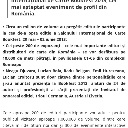
Internațional de Carte Bookfest 2013, cel
mai așteptat eveniment de profil din
România.
• Circa un milion de volume au pregătit editurile participante
la cea de-a opta ediție a Salonului Internațional de Carte
Bookfest, 29 mai – 02 iunie 2013;
• Cei peste 200 de expozanţi – cele mai importante edituri și
distribuitori de carte din România – se vor desfășura pe
10.000 de metri pătraţi, în pavilioanele C1-C5 din complexul
Romexpo;
• Neagu Djuvara, Lucian Boia, Radu Beligan, Emil Hurezeanu,
Lucian Croitoru sunt doar câteva dintre personalitățile care
și-au anuntat prezența la Bookfest 2013, alături de 24 de
autori și profesioniști ai cărții prezentați de Invitatul de
onoareal ediției, trioul Germania, Austria și Elveția.
Cele aproape 200 de edituri participante vor aduce pentru
publicul vizitator aproape 1.000.000 de volume, dintre care
cîteva mii de titluri noi dar și 300 de evenimente interactive