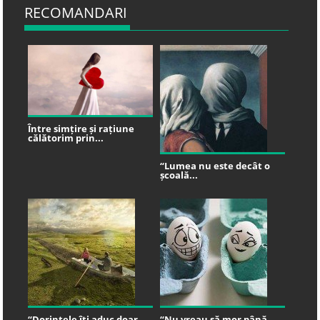
RECOMANDARI
Între simțire și rațiune
călătorim prin...
“Lumea nu este decât o
școală...
“Dorințele îți aduc doar
“Nu vreau să mor până