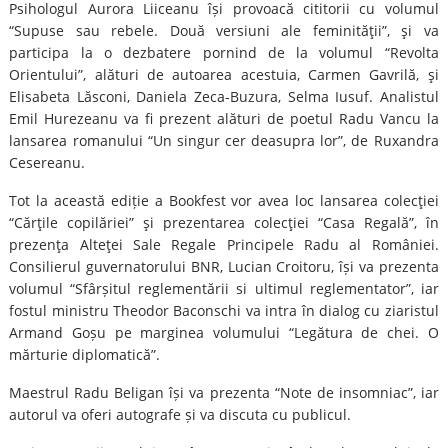
Psihologul Aurora Liiceanu își provoacă cititorii cu volumul
“Supuse sau rebele. Două versiuni ale feminităţii”, şi va
participa la o dezbatere pornind de la volumul “Revolta
Orientului”, alături de autoarea acestuia, Carmen Gavrilă, şi
Elisabeta Lăsconi, Daniela Zeca-Buzura, Selma Iusuf. Analistul
Emil Hurezeanu va fi prezent alături de poetul Radu Vancu la
lansarea romanului “Un singur cer deasupra lor”, de Ruxandra
Cesereanu.
Tot la această ediție a Bookfest vor avea loc lansarea colecţiei
“Cărţile copilăriei” şi prezentarea colecţiei “Casa Regală”, în
prezenţa Alteţei Sale Regale Principele Radu al României.
Consilierul guvernatorului BNR, Lucian Croitoru, își va prezenta
volumul “Sfârșitul reglementării si ultimul reglementator”, iar
fostul ministru Theodor Baconschi va intra în dialog cu ziaristul
Armand Goșu pe marginea volumului “Legătura de chei. O
mărturie diplomatică”.
Maestrul Radu Beligan își va prezenta “Note de insomniac”, iar
autorul va oferi autografe și va discuta cu publicul.