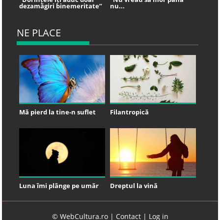
dezamăgiri binemeritate”
nu...
NE PLACE
Mă pierd la tine-n suflet
Filantropică
Luna îmi plânge pe umăr
Dreptul la vină
© WebCultura.ro |
Contact
|
Log in