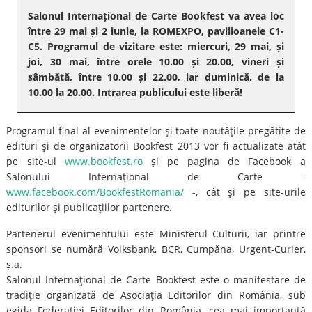
Salonul Internațional de Carte Bookfest va avea loc
între 29 mai și 2 iunie, la ROMEXPO, pavilioanele C1-
C5. Programul de vizitare este: miercuri, 29 mai, și
joi, 30 mai, între orele 10.00 și 20.00, vineri și
sâmbătă, între 10.00 și 22.00, iar duminică, de la
10.00 la 20.00. Intrarea publicului este liberă!
Programul final al evenimentelor şi toate noutăţile pregătite de
edituri şi de organizatorii Bookfest 2013 vor fi actualizate atât
pe site-ul
www.bookfest.ro
şi pe pagina de Facebook a
Salonului Internaţional de Carte –
www.facebook.com/BookfestRomania/
-, cât şi pe site-urile
editurilor şi publicaţiilor partenere.
Partenerul evenimentului este Ministerul Culturii, iar printre
sponsori se numără Volksbank, BCR, Cumpăna, Urgent-Curier,
ș.a.
Salonul Internaţional de Carte Bookfest este o manifestare de
tradiţie organizată de Asociaţia Editorilor din România, sub
egida Federaţiei Editorilor din România, cea mai importantă