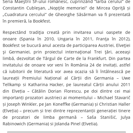
Seria Maeştrii SF-ului românesc, cuprinzând “Iarba cerului” de
Constantin Cubleşan, „Nopţile memoriei” de Mircea Opriţă și
„Cuadratura cercului” de Gheorghe Săsărman va fi prezentată
în premieră, la Bookfest.
Respectând tradiţia creată prin invitarea unui oaspete de
onoare (Spania în 2010, Ungaria în 2011, Franţa în 2012),
Bookfest se bucură anul acesta de participarea Austriei, Elveţiei
şi Germaniei, prin proiectul internaţional Trei ţări, aceeaşi
limbă, dezvoltat de Târgul de Carte de la Frankfurt. Din partea
invitatului de onoare vor veni în România 24 de invitați, astfel
că iubitorii de literatură vor avea ocazia să îi întâlnească pe
laureații Premiului Național al Cărții din Germania – Uwe
Tellkamp si Katharina Hacker, pe laureatul Cărții anului 2011
din Elveția – Cătălin Dorian Florescu, pe doi dintre cei mai
importanți prozatori austrieci ai momentului – Michael Stavarič
și Joseph Winkler, pe Jan Koneffke (Germania) și Christian Haller
(Elveția) – precum și trei dintre reprezentanții generației tinere
de prozatori de limba germană – Saša Stanišić, Julya
Rabinowich (Germania) si Jolanda Pinel (Elvetia).