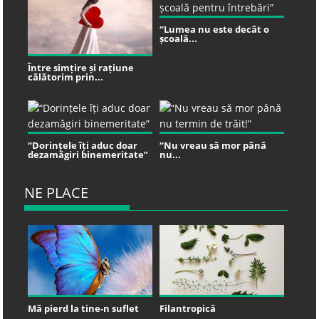
“Lumea nu este decât o
școală...
Între simțire și rațiune
călătorim prin...
“Dorințele îți aduc doar
“Nu vreau să mor până
dezamăgiri binemeritate”
nu...
NE PLACE
Mă pierd la tine-n suflet
Filantropică