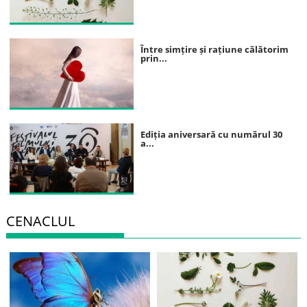
Între simțire și rațiune călătorim
prin...
Ediția aniversară cu numărul 30
a...
CENACLUL