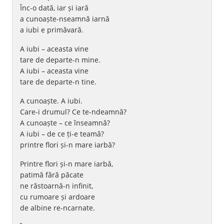
Înc-o dată, iar și iară
a cunoaște-nseamnă iarnă
a iubi e primăvară.
A iubi – aceasta vine
tare de departe-n mine.
A iubi – aceasta vine
tare de departe-n tine.
A cunoaște. A iubi.
Care-i drumul? Ce te-ndeamnă?
A cunoaște – ce înseamnă?
A iubi – de ce ți-e teamă?
printre flori și-n mare iarbă?
Printre flori și-n mare iarbă,
patimă fără păcate
ne răstoarnă-n infinit,
cu rumoare și ardoare
de albine re-ncarnate.