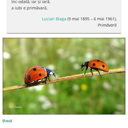
Înc-odată, iar și iară,
a iubi e primăvară.
Lucian Blaga
(9 mai 1895 – 6 mai 1961),
Primăvară
(
foto
)