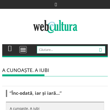
Skip
to
content
A CUNOAȘTE. A IUBI
“Înc-odată, iar și iară…”
A cunoaște. A iubi