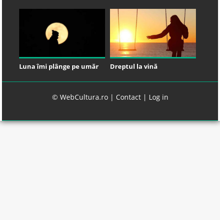
Luna îmi plânge pe umăr
Dreptul la vină
© WebCultura.ro |
Contact
|
Log in