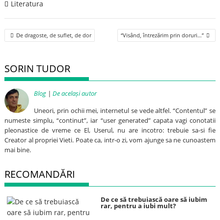
Literatura
Post
De dragoste, de suflet, de dor
“Visând, întrezărim prin doruri…”
navigation
SORIN TUDOR
Blog
|
De același autor
Uneori, prin ochii mei, internetul se vede altfel. “Contentul” se
numeste simplu, “continut”, iar “user generated” capata vagi conotatii
pleonastice de vreme ce El, Userul, nu are incotro: trebuie sa-si fie
Creator al propriei Vieti. Poate ca, intr-o zi, vom ajunge sa ne cunoastem
mai bine.
RECOMANDĂRI
De ce să trebuiască oare să iubim
rar, pentru a iubi mult?