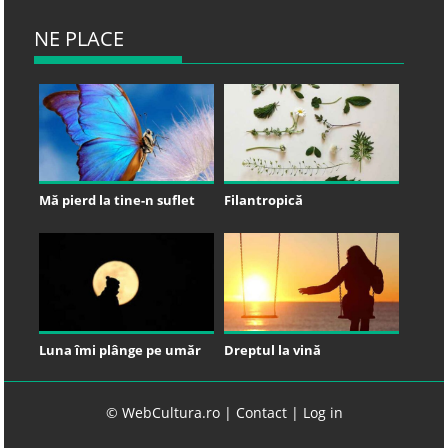
NE PLACE
Mă pierd la tine-n suflet
Filantropică
Luna îmi plânge pe umăr
Dreptul la vină
© WebCultura.ro |
Contact
|
Log in