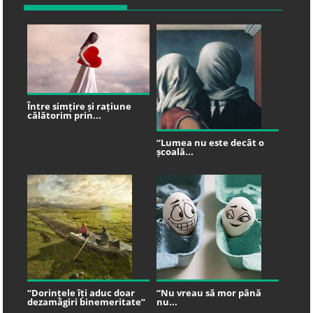
Între simțire și rațiune
călătorim prin...
“Lumea nu este decât o
școală...
“Dorințele îți aduc doar
“Nu vreau să mor până
dezamăgiri binemeritate”
nu...