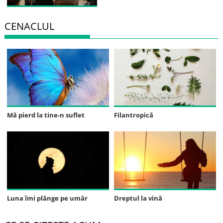
CENACLUL
Mă pierd la tine-n suflet
Filantropică
Luna îmi plânge pe umăr
Dreptul la vină