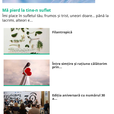
Mă pierd la tine-n suflet
Îmi place în sufletul tău, frumos și trist, uneori doare… până la
lacrimi, alteori e...
Filantropică
Între simțire și rațiune călătorim
prin...
Ediția aniversară cu numărul 30
a...