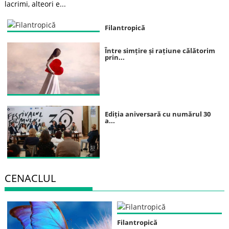
lacrimi, alteori e...
Filantropică
Între simțire și rațiune călătorim
prin...
Ediția aniversară cu numărul 30
a...
CENACLUL
Filantropică