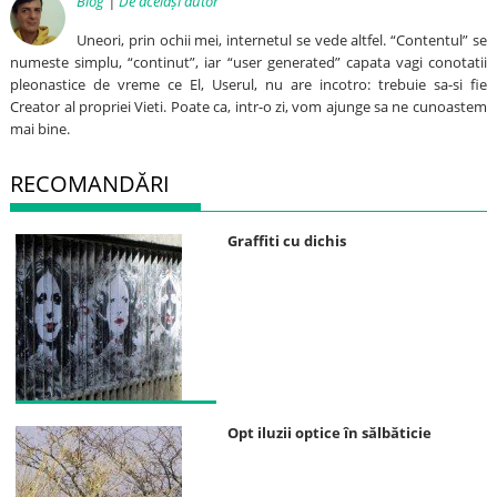
Blog
|
De același autor
Uneori, prin ochii mei, internetul se vede altfel. “Contentul” se
numeste simplu, “continut”, iar “user generated” capata vagi conotatii
pleonastice de vreme ce El, Userul, nu are incotro: trebuie sa-si fie
Creator al propriei Vieti. Poate ca, intr-o zi, vom ajunge sa ne cunoastem
mai bine.
RECOMANDĂRI
Graffiti cu dichis
Opt iluzii optice în sălbăticie