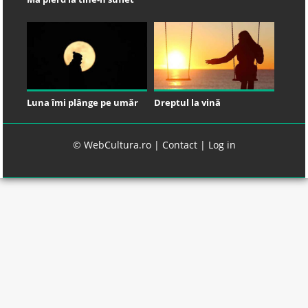
Luna îmi plânge pe umăr
Dreptul la vină
© WebCultura.ro |
Contact
|
Log in