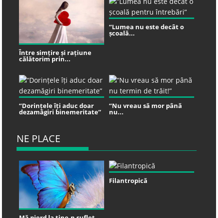
“Lumea nu este decât o
școală...
Între simțire și rațiune
călătorim prin...
“Dorințele îți aduc doar
“Nu vreau să mor până
dezamăgiri binemeritate”
nu...
NE PLACE
Filantropică
Mă pierd la tine-n suflet