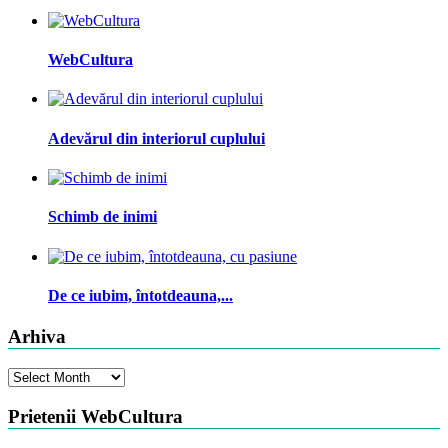
WebCultura
Adevărul din interiorul cuplului
Schimb de inimi
De ce iubim, întotdeauna,...
Arhiva
Arhiva
Prietenii WebCultura