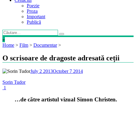
Cenaclul
Poezie
Proza
Important
Publică
»
Home
>
Film
>
Documentar
>
O scrisoare de dragoste adresată ceții
July 2 2013
October 7 2014
Sorin Tudor
1
…de către artistul vizual Simon Christen.