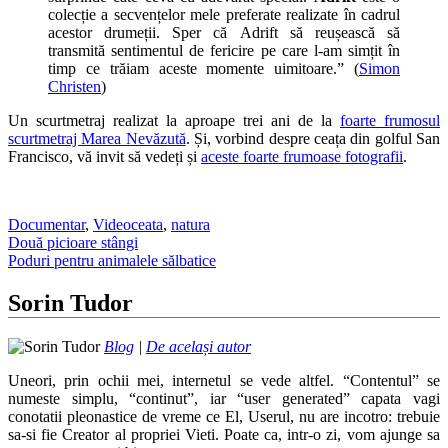
colecție a secvențelor mele preferate realizate în cadrul
acestor drumeții. Sper că Adrift să reușească să
transmită sentimentul de fericire pe care l-am simțit în
timp ce trăiam aceste momente uimitoare.” (
Simon
Christen
)
Un scurtmetraj realizat la aproape trei ani de la
foarte frumosul
scurtmetraj Marea Nevăzută
. Și, vorbind despre ceața din golful San
Francisco, vă invit să vedeți și
aceste foarte frumoase fotografii
.
Documentar
,
Video
ceata
,
natura
Post
Două picioare stângi
Poduri pentru animalele sălbatice
navigation
Sorin Tudor
Blog
|
De același autor
Uneori, prin ochii mei, internetul se vede altfel. “Contentul” se
numeste simplu, “continut”, iar “user generated” capata vagi
conotatii pleonastice de vreme ce El, Userul, nu are incotro: trebuie
sa-si fie Creator al propriei Vieti. Poate ca, intr-o zi, vom ajunge sa