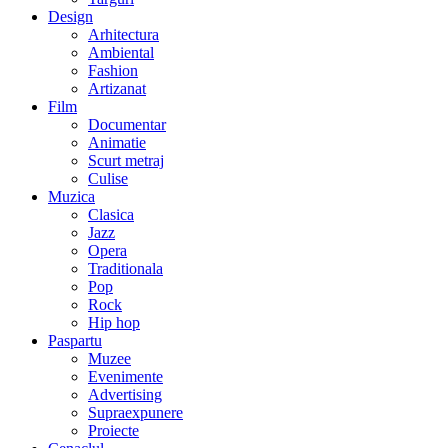
Design
Arhitectura
Ambiental
Fashion
Artizanat
Film
Documentar
Animatie
Scurt metraj
Culise
Muzica
Clasica
Jazz
Opera
Traditionala
Pop
Rock
Hip hop
Paspartu
Muzee
Evenimente
Advertising
Supraexpunere
Proiecte