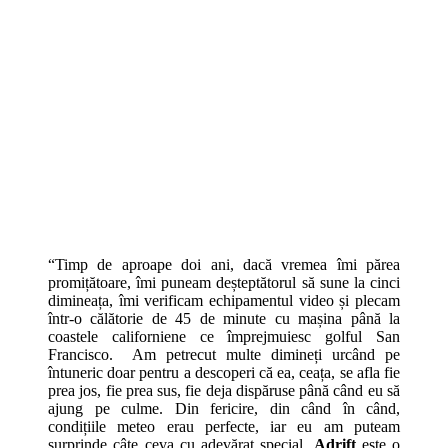
“Timp de aproape doi ani, dacă vremea îmi părea
promițătoare, îmi puneam deșteptătorul să sune la cinci
dimineața, îmi verificam echipamentul video și plecam
într-o călătorie de 45 de minute cu mașina până la
coastele californiene ce împrejmuiesc golful San
Francisco. Am petrecut multe dimineți urcând pe
întuneric doar pentru a descoperi că ea, ceața, se afla fie
prea jos, fie prea sus, fie deja dispăruse până când eu să
ajung pe culme. Din fericire, din când în când,
condițiile meteo erau perfecte, iar eu am puteam
surprinde câte ceva cu adevărat special.
Adrift
este o