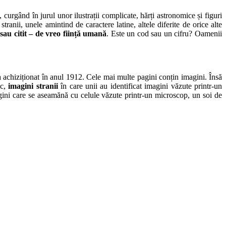
curgând în jurul unor ilustrații complicate, hărți astronomice și figuri
tranii, unele amintind de caractere latine, altele diferite de orice alte
 sau citit – de vreo ființă umană
. Este un cod sau un cifru? Oamenii
 achiziționat în anul 1912. Cele mai multe pagini conțin imagini. Însă
ic,
imagini stranii
în care unii au identificat imagini văzute printr-un
magini care se aseamănă cu celule văzute printr-un microscop, un soi de