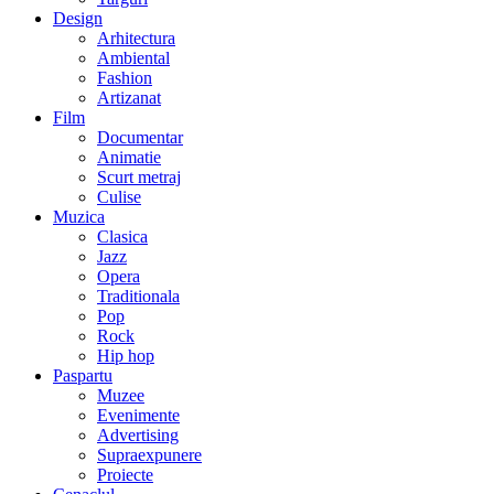
Design
Arhitectura
Ambiental
Fashion
Artizanat
Film
Documentar
Animatie
Scurt metraj
Culise
Muzica
Clasica
Jazz
Opera
Traditionala
Pop
Rock
Hip hop
Paspartu
Muzee
Evenimente
Advertising
Supraexpunere
Proiecte