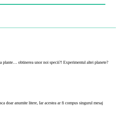
 la plante… obtinerea unor noi specii?! Experimentul altei planete?
easca doar anumite litere, Iar acestea ar fi compus singurul mesaj