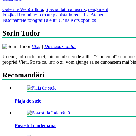
Galeriile WebCultura
,
Specialitati
manuscris
,
pergament
Post
Fuzjko Hemming: o mare pianista in recital la Ateneu
Fascinantele fotografii ale lui Chris Kotsiopoulos
navigation
Sorin Tudor
Blog
|
De același autor
Uneori, prin ochii mei, internetul se vede altfel. “Contentul” se numes
propriei Vieti. Poate ca, intr-o zi, vom ajunge sa ne cunoastem mai bin
Recomandări
Plaja de stele
Povești la îndemână