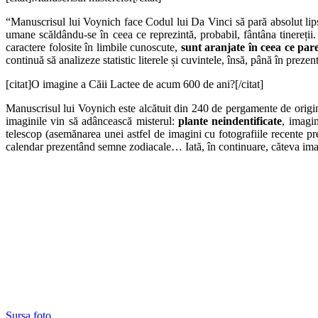
“Manuscrisul lui Voynich face Codul lui Da Vinci să pară absolut lipsit
umane scăldându-se în ceea ce reprezintă, probabil, fântâna tinereții. Î
caractere folosite în limbile cunoscute,
sunt aranjate în ceea ce pare
continuă să analizeze statistic literele și cuvintele, însă, până în prezent
[citat]O imagine a Căii Lactee de acum 600 de ani?[/citat]
Manuscrisul lui Voynich este alcătuit din 240 de pergamente de origin
imaginile vin să adâncească misterul:
plante neindentificate
, imagi
telescop (asemănarea unei astfel de imagini cu fotografiile recente pr
calendar prezentând semne zodiacale… Iată, în continuare, căteva imag
Sursa foto