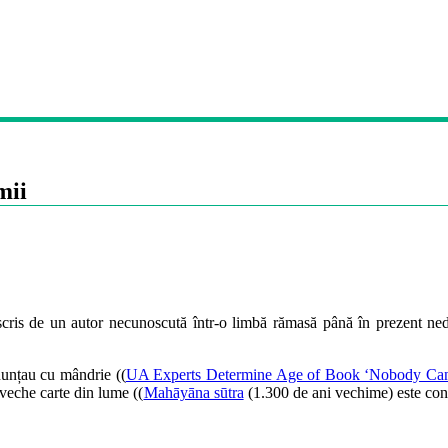
mii
ris de un autor necunoscută într-o limbă rămasă până în prezent nede
nunțau cu mândrie ((
UA Experts Determine Age of Book ‘Nobody Ca
 veche carte din lume ((
Mahāyāna sūtra
(1.300 de ani vechime) este cons