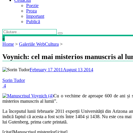
Cenaclul
Poezie
Proza
Important
Publică
»
Home
>
Galeriile WebCultura
>
Voynich: cel mai misterios manuscris al lu
February 17 2011
August 13 2014
Sorin Tudor
4
Cu o vechime de aproape 600 de ani și sc
misterios manuscris al lumii”.
La începutul lunii februarie 2011 experții Universității din Arizona a
indică faptul că acesta a fost scris între 1404 și 1438. Nu este cea mai
lui Gutenberg, prima carte printată.
[citat]Manuscrisul misterelor[/citat]