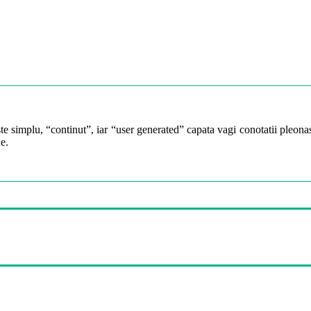
te simplu, “continut”, iar “user generated” capata vagi conotatii pleonast
e.