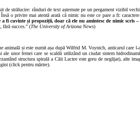
 de strălucire: rânduri de text așternute pe un pergament vizibil vechi, 
nsă o privire mai atentă arată că nimic nu este ce pare a fi: caractere s
 a fi cuvinte și propoziții, doar că ele nu amintesc de nimic scris –
, fără succes.” (
The University of Arizona News
)
e animală și este numit așa după Wilfrid M. Voynich, anticarul care l-a
ni ale unor femei care se scaldă utilizând un ciudat sistem hidrodinam
ezantând structura spirală a Căii Lactee este greu de neglijat), alte i
ini (click pentru mărire).