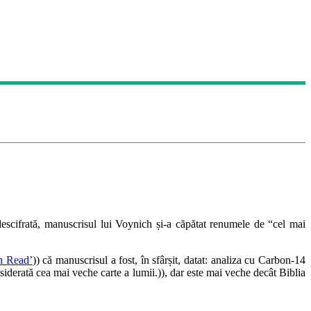
scifrată, manuscrisul lui Voynich și-a căpătat renumele de “cel mai
n Read’
)) că manuscrisul a fost, în sfârșit, datat: analiza cu Carbon-14
iderată cea mai veche carte a lumii.)), dar este mai veche decât Biblia