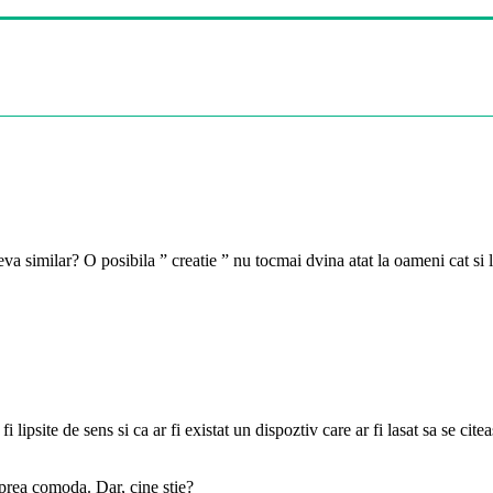
eva similar? O posibila ” creatie ” nu tocmai dvina atat la oameni cat si
 lipsite de sens si ca ar fi existat un dispoztiv care ar fi lasat sa se cit
 prea comoda. Dar, cine stie?