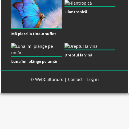
Filantropică
Mă pierd la tine-n suflet
Dreptul la vină
Luna îmi plânge pe umăr
© WebCultura.ro |
Contact
|
Log in