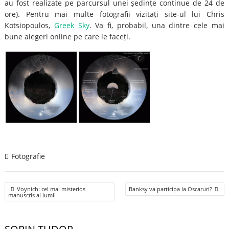
au fost realizate pe parcursul unei ședințe continue de 24 de
ore). Pentru mai multe fotografii vizitați site-ul lui Chris
Kotsiopoulos,
Greek Sky
. Va fi, probabil, una dintre cele mai
bune alegeri online pe care le faceți.
Fotografie
Post
Voynich: cel mai misterios
Banksy va participa la Oscaruri?
navigation
manuscris al lumii