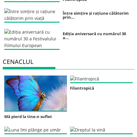
Între simțire și rațiune călătorim
prin...
Ediția aniversară cu numărul 30
a...
CENACLUL
Filantropică
Mă pierd la tine-n suflet