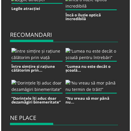
Legile atracției
Încă o iluzie optică
incredibilă
RECOMANDARI
Între simțire și rațiune
“Lumea nu este decât o
călătorim prin...
școală...
“Dorințele îți aduc doar
“Nu vreau să mor până
dezamăgiri binemeritate”
nu...
NE PLACE