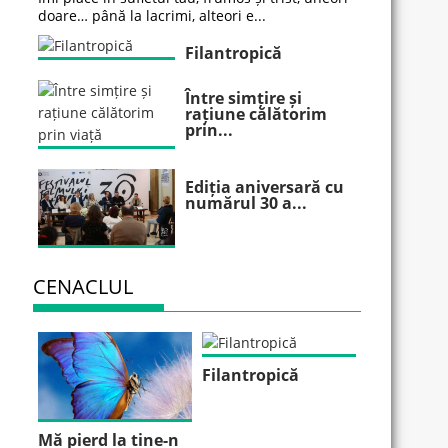
doare… până la lacrimi, alteori e...
Filantropică
Între simțire și
rațiune călătorim
prin...
Ediția aniversară cu
numărul 30 a...
CENACLUL
Filantropică
Mă pierd la tine-n