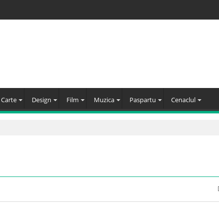
Carte
Design
Film
Muzica
Paspartu
Cenaclul