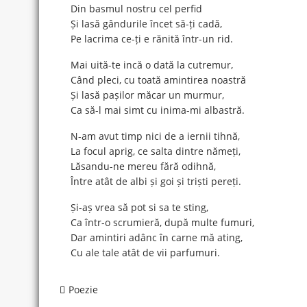
Din basmul nostru cel perfid
Și lasă gândurile încet să-ți cadă,
Pe lacrima ce-ți e rănită într-un rid.
Mai uită-te incă o dată la cutremur,
Când pleci, cu toată amintirea noastră
Și lasă pașilor măcar un murmur,
Ca să-l mai simt cu inima-mi albastră.
N-am avut timp nici de a iernii tihnă,
La focul aprig, ce salta dintre nămeți,
Lăsandu-ne mereu fără odihnă,
Între atât de albi și goi și triști pereți.
Și-aș vrea să pot si sa te sting,
Ca într-o scrumieră, după multe fumuri,
Dar amintiri adânc în carne mă ating,
Cu ale tale atât de vii parfumuri.
Poezie