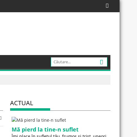
ACTUAL
Mă pierd la tine-n suflet
Îmi place în sufletul tău, frumos și trist, uneori