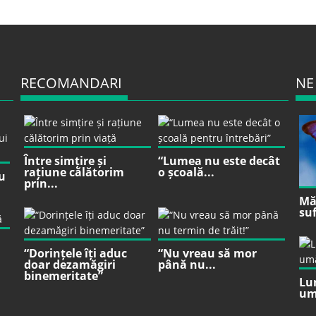
RECOMANDARI
NE
Între simțire și
“Lumea nu este decât
rațiune călătorim
o școală...
u
prin...
Mă 
suf
“Dorințele îți aduc
“Nu vreau să mor
doar dezamăgiri
până nu...
binemeritate”
Lu
um