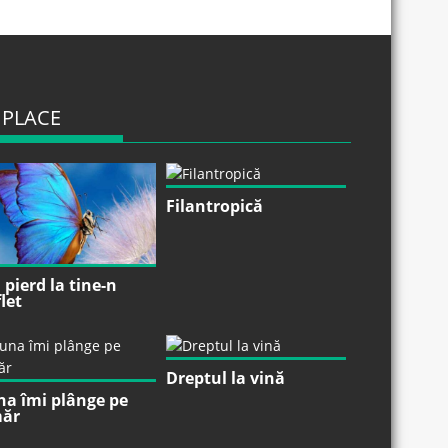
 PLACE
Filantropică
pierd la tine-n
let
Dreptul la vină
na îmi plânge pe
ăr