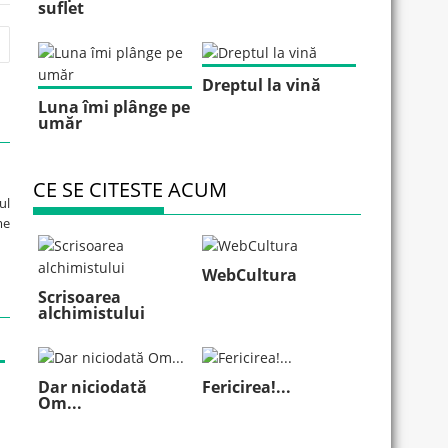
suflet
Dreptul la vină
Luna îmi plânge pe
umăr
CE SE CITESTE ACUM
ul
me
WebCultura
Scrisoarea
alchimistului
Dar niciodată
Fericirea!...
Om...