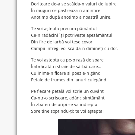
Doritoare de-a se scălda-n valuri de iubire
În muguri ce păstrează-n amintire
Anotimp după anotimp a noastră unire.
Te voi aștepta precum pământul
Ce-n rădăcini își potrivește așezământul.
Din fire de iarbă voi țese covor
Câmpii întregi voi scălda-n dimineți cu dor.
Te voi aștepta ca pe-o rază de soare
Îmbrăcată-n straie de sărbătoare…
Cu inima-n floare și poezie-n gând
Petale de frumos din lanuri culegând.
Pe fiecare petală voi scrie un cuvânt
Ca-ntr-o scrisoare, adânc simțământ
În zbateri de aripi se va îndrepta
Spre tine soptindu-ți: te voi aștepta!