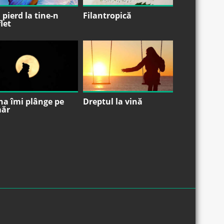
pierd la tine-n
Filantropică
let
na îmi plânge pe
Dreptul la vină
ăr