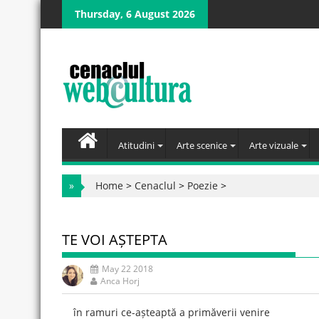
Skip
Thursday, 6 August 2026
to
content
Atitudini
Arte scenice
Arte vizuale
»
Home
>
Cenaclul
>
Poezie
>
TE VOI AȘTEPTA
May 22 2018
Anca Horj
în ramuri ce-așteaptă a primăverii venire