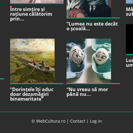
Între simțire și
Mă 
rațiune călătorim
suf
prin...
“Lumea nu este decât
o școală...
Lu
um
“Dorințele îți aduc
“Nu vreau să mor
doar dezamăgiri
până nu...
binemeritate”
© WebCultura.ro |
Contact
|
Log in