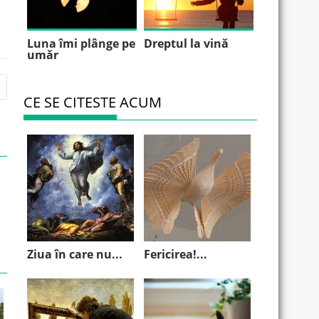
Luna îmi plânge pe
Dreptul la vină
umăr
CE SE CITESTE ACUM
Ziua în care nu...
Fericirea!...