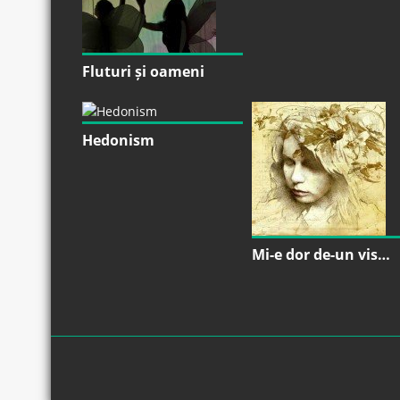
Fluturi și oameni
Hedonism
Mi-e dor de-un vis…