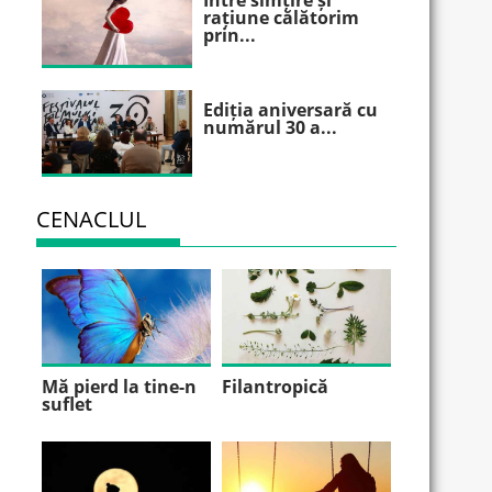
Între simțire și
rațiune călătorim
prin...
Ediția aniversară cu
numărul 30 a...
CENACLUL
Mă pierd la tine-n
Filantropică
suflet