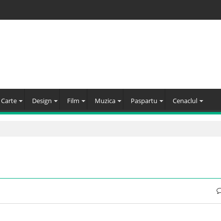
Carte
Design
Film
Muzica
Paspartu
Cenaclul