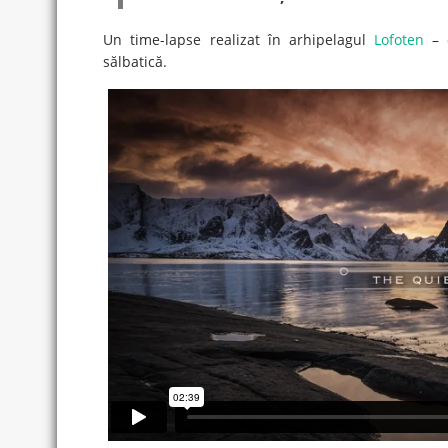
Un time-lapse realizat în arhipelagul
Lofoten
– o
sălbatică.