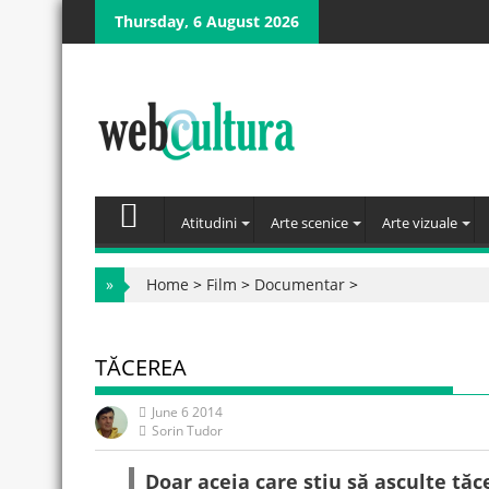
Skip
Thursday, 6 August 2026
to
content
Atitudini
Arte scenice
Arte vizuale
»
Home
>
Film
>
Documentar
>
TĂCEREA
June 6 2014
Sorin Tudor
Doar aceia care știu să asculte tăc