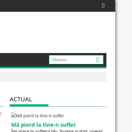
ACTUAL
Mă pierd la tine-n suflet
Îmi place în sufletul tău, frumos și trist, uneori