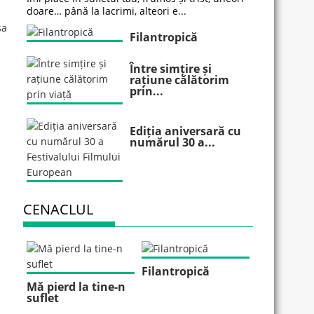
doare… până la lacrimi, alteori e...
sa
Filantropică
Între simțire și
rațiune călătorim
prin...
Ediția aniversară cu
numărul 30 a...
CENACLUL
Filantropică
Mă pierd la tine-n
suflet