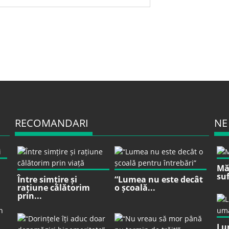
RECOMANDARI
NE
Mă 
suf
Între simțire și
“Lumea nu este decât
rațiune călătorim
o școală...
prin...
Lu