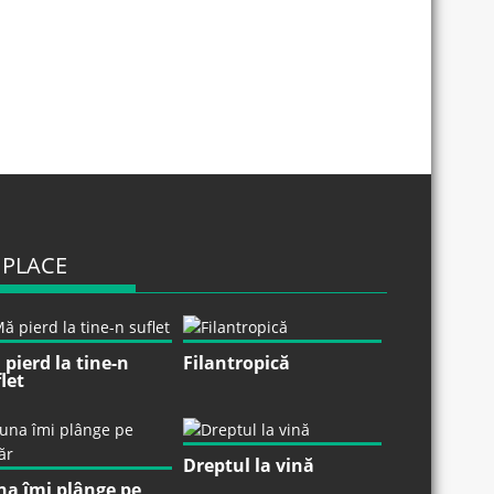
 PLACE
pierd la tine-n
Filantropică
let
Dreptul la vină
na îmi plânge pe