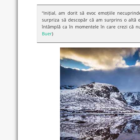
“Inițial, am dorit să evoc emoțiile necuprind
surpriza să descopăr că am surprins o altă em
întâmplă ca în momentele în care crezi că nu 
Buer
)