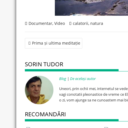
Documentar
,
Video
calatorii
,
natura
Post
Prima și ultima meditație
navigation
SORIN TUDOR
Blog
|
De același autor
Uneori, prin ochii mei, internetul se ved
vagi conotatii pleonastice de vreme ce El, 
o zi, vom ajunge sa ne cunoastem mai bi
RECOMANDĂRI