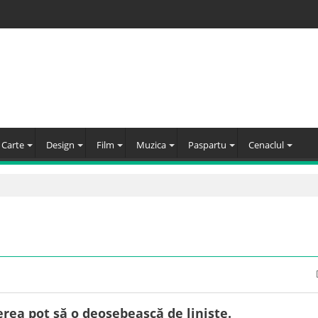
Carte
Design
Film
Muzica
Paspartu
Cenaclul
erea pot să o deosebească de liniște.