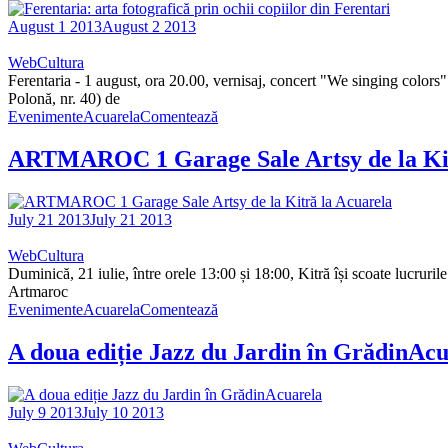
August 1 2013
August 2 2013
WebCultura
Ferentaria - 1 august, ora 20.00, vernisaj, concert "We singing colors
Polonă, nr. 40) de
Evenimente
Acuarela
Comentează
ARTMAROC 1 Garage Sale Artsy de la Kit
July 21 2013
July 21 2013
WebCultura
Duminică, 21 iulie, între orele 13:00 și 18:00, Kitră își scoate lucrurile 
Artmaroc
Evenimente
Acuarela
Comentează
A doua ediție Jazz du Jardin în GrădinAc
July 9 2013
July 10 2013