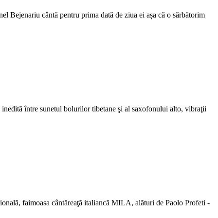
el Bejenariu cântă pentru prima dată de ziua ei așa că o sărbătorim
edită între sunetul bolurilor tibetane şi al saxofonului alto, vibraţii
onală, faimoasa cântăreaţă italiancă MILA, alături de Paolo Profeti -