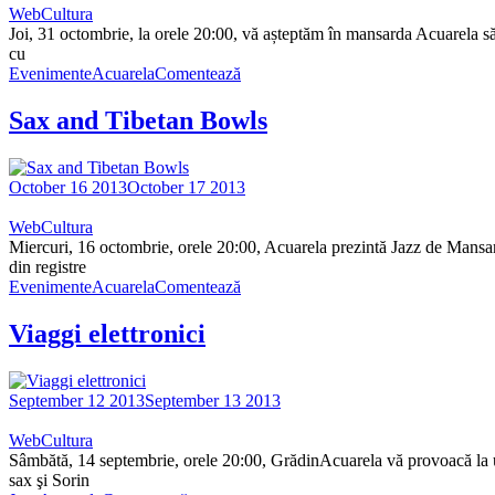
WebCultura
Joi, 31 octombrie, la orele 20:00, vă așteptăm în mansarda Acuarela s
cu
Evenimente
Acuarela
Comentează
Sax and Tibetan Bowls
October 16 2013
October 17 2013
WebCultura
Miercuri, 16 octombrie, orele 20:00, Acuarela prezintă Jazz de Mansarde 
din registre
Evenimente
Acuarela
Comentează
Viaggi elettronici
September 12 2013
September 13 2013
WebCultura
Sâmbătă, 14 septembrie, orele 20:00, GrădinAcuarela vă provoacă la un 
sax şi Sorin