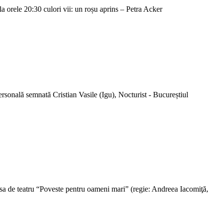
a orele 20:30 culori vii: un roșu aprins – Petra Acker
rsonală semnată Cristian Vasile (Igu), Nocturist - Bucureștiul
esa de teatru “Poveste pentru oameni mari” (regie: Andreea Iacomiţă,