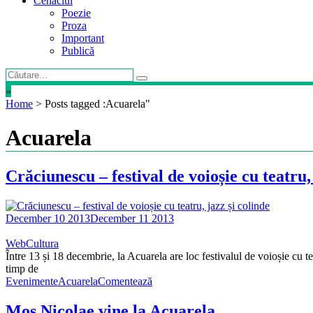
Cenaclul
Poezie
Proza
Important
Publică
»
Home
>
Posts tagged :Acuarela"
Acuarela
Crăciunescu – festival de voioșie cu teatru,
December 10 2013
December 11 2013
WebCultura
Între 13 și 18 decembrie, la Acuarela are loc festivalul de voioșie cu 
timp de
Evenimente
Acuarela
Comentează
Moș Nicolae vine la Acuarela