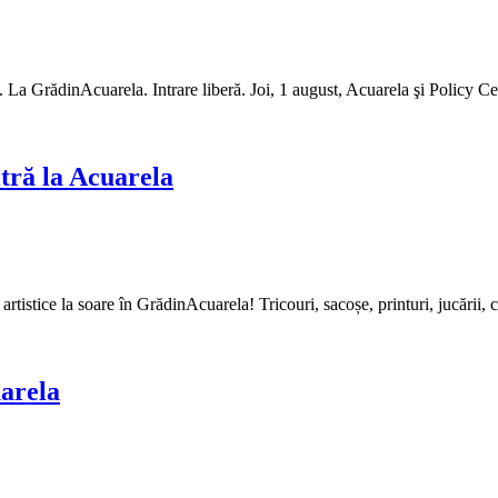
". La GrădinAcuarela. Intrare liberă. Joi, 1 august, Acuarela şi Policy 
ră la Acuarela
artistice la soare în GrădinAcuarela! Tricouri, sacoșe, printuri, jucării, că
uarela