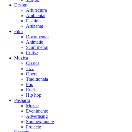
Design
Arhitectura
Ambiental
Fashion
Artizanat
Film
Documentar
Animatie
Scurt metraj
Culise
Muzica
Clasica
Jazz
Opera
Traditionala
Pop
Rock
Hip hop
Paspartu
Muzee
Evenimente
Advertising
Supraexpunere
Proiecte