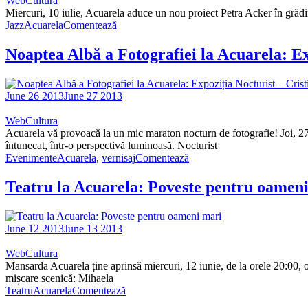
WebCultura
Miercuri, 10 iulie, Acuarela aduce un nou proiect Petra Acker în grădi
Jazz
Acuarela
Comentează
Noaptea Albă a Fotografiei la Acuarela: Exp
June 26 2013
June 27 2013
WebCultura
Acuarela vă provoacă la un mic maraton nocturn de fotografie! Joi, 27
întunecat, într-o perspectivă luminoasă. Nocturist
Evenimente
Acuarela
,
vernisaj
Comentează
Teatru la Acuarela: Poveste pentru oamen
June 12 2013
June 13 2013
WebCultura
Mansarda Acuarela ține aprinsă miercuri, 12 iunie, de la orele 20:00,
mișcare scenică: Mihaela
Teatru
Acuarela
Comentează