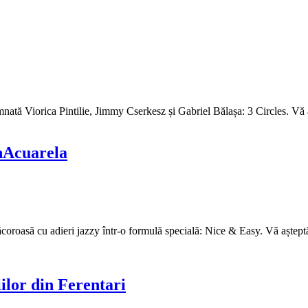
mnată Viorica Pintilie, Jimmy Cserkesz și Gabriel Bălașa: 3 Circles. Vă 
nAcuarela
ăcoroasă cu adieri jazzy într-o formulă specială: Nice & Easy. Vă aștep
iilor din Ferentari