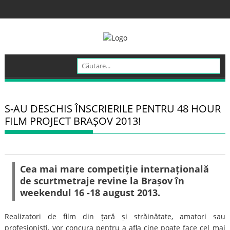
Skip
to
content
S-AU DESCHIS ÎNSCRIERILE PENTRU 48 HOUR
FILM PROJECT BRAȘOV 2013!
Cea mai mare competiție internațională
de scurtmetraje revine la Brașov în
weekendul 16 -18 august 2013.
Realizatori de film din țară și străinătate, amatori sau
profesioniști, vor concura pentru a afla cine poate face cel mai