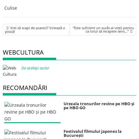
Culise
Post
Vrei să scapi de șoareci? Votează o
“Este suficient un surâs al vieții pentru
navigation
ca totul să recapete sens…”
pisică!
WEBCULTURA
De același autor
RECOMANDĂRI
Urzeala tronurilor revine pe HBO și
pe HBO GO
Festivalul filmului japonez la
București