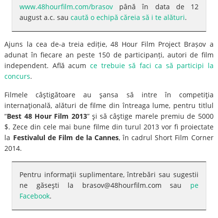
www.48hourfilm.com/brasov
până în data de 12
august a.c. sau
caută o echipă căreia să i te alături
.
Ajuns la cea de-a treia ediție, 48 Hour Film Project Brașov a
adunat în fiecare an peste 150 de participanți, autori de film
independent. Află acum
ce trebuie să faci ca să participi la
concurs
.
Filmele câştigătoare au şansa să intre în competiţia
internaţională, alături de filme din întreaga lume, pentru titlul
“
Best 48 Hour Film 2013
” şi să câştige marele premiu de 5000
$. Zece din cele mai bune filme din turul 2013 vor fi proiectate
la
Festivalul de Film de la Cannes
, în cadrul Short Film Corner
2014.
Pentru informaţii suplimentare, întrebări sau sugestii
ne găseşti la brasov@48hourfilm.com sau
pe
Facebook
.