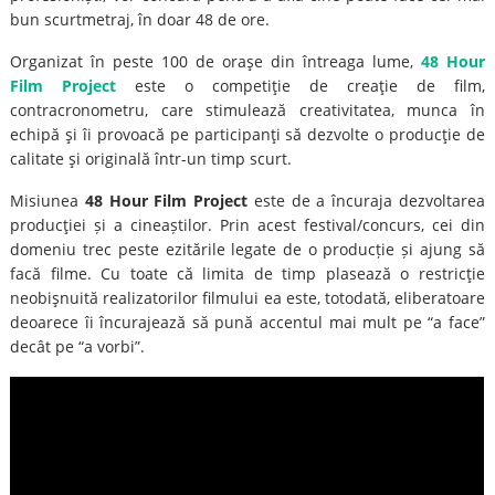
bun scurtmetraj, în doar 48 de ore.
Organizat în peste 100 de oraşe din întreaga lume,
48 Hour
Film Project
este o competiţie de creaţie de film,
contracronometru, care stimulează creativitatea, munca în
echipă şi îi provoacă pe participanţi să dezvolte o producţie de
calitate şi originală într-un timp scurt.
Misiunea
48 Hour Film Project
este de a încuraja dezvoltarea
producţiei și a cineaștilor. Prin acest festival/concurs, cei din
domeniu trec peste ezitările legate de o producție și ajung să
facă filme. Cu toate că limita de timp plasează o restricţie
neobişnuită realizatorilor filmului ea este, totodată, eliberatoare
deoarece îi încurajează să pună accentul mai mult pe “a face”
decât pe “a vorbi”.