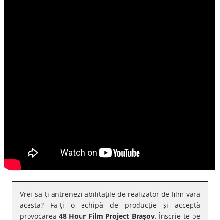
Vrei să-ți antrenezi abilitățile de realizator de film vara
acesta? Fă-ţi o echipă de producţie şi acceptă
provocarea
48 Hour Film Project Brașov
. Înscrie-te pe