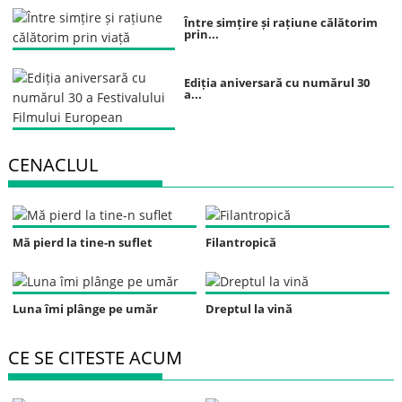
Între simțire și rațiune călătorim
prin...
Ediția aniversară cu numărul 30
a...
CENACLUL
Mă pierd la tine-n suflet
Filantropică
Luna îmi plânge pe umăr
Dreptul la vină
CE SE CITESTE ACUM