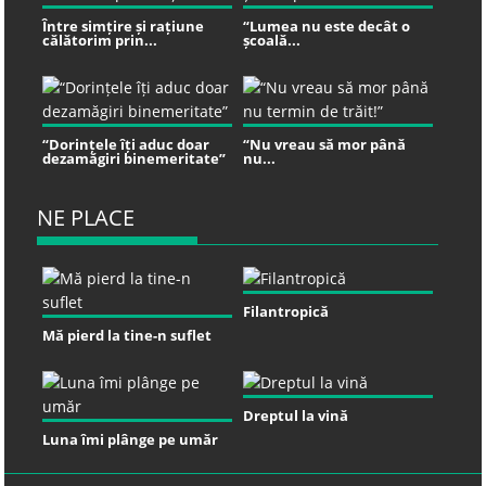
Între simțire și rațiune
“Lumea nu este decât o
călătorim prin...
școală...
“Dorințele îți aduc doar
“Nu vreau să mor până
dezamăgiri binemeritate”
nu...
NE PLACE
Filantropică
Mă pierd la tine-n suflet
Dreptul la vină
Luna îmi plânge pe umăr