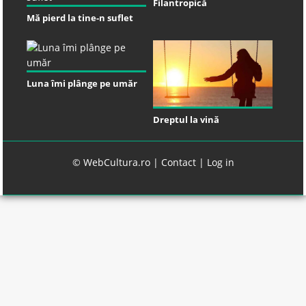
Filantropică
Mă pierd la tine-n suflet
Luna îmi plânge pe umăr
Dreptul la vină
© WebCultura.ro |
Contact
|
Log in