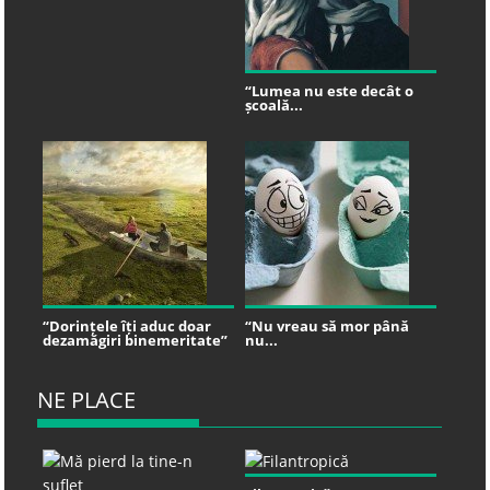
“Lumea nu este decât o
școală...
“Dorințele îți aduc doar
“Nu vreau să mor până
dezamăgiri binemeritate”
nu...
NE PLACE