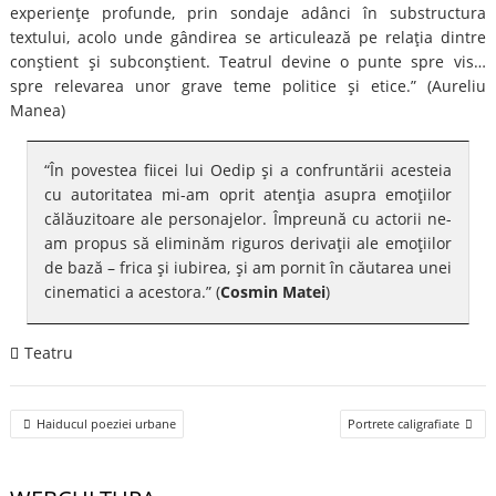
experienţe profunde, prin sondaje adânci în substructura
textului, acolo unde gândirea se articulează pe relaţia dintre
conştient şi subconştient. Teatrul devine o punte spre vis…
spre relevarea unor grave teme politice şi etice.” (Aureliu
Manea)
“În povestea fiicei lui Oedip şi a confruntării acesteia
cu autoritatea mi-am oprit atenţia asupra emoţiilor
călăuzitoare ale personajelor. Împreună cu actorii ne-
am propus să eliminăm riguros derivaţii ale emoţiilor
de bază – frica şi iubirea, şi am pornit în căutarea unei
cinematici a acestora.” (
Cosmin Matei
)
Teatru
Post
Haiducul poeziei urbane
Portrete caligrafiate
navigation