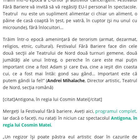
Fără Bariere vă invită să vă regăsiţi EU-l personal în spectacole.
Teatrul nu este un supliment alimentar ci chiar un aliment, o
pâine de casă coaptă în ţest, pe vatră, în cuptor (şi nu unul cu
microunde), fără înlocuitori…
Trăim într-o epocă ameninţară de terorism (armat, dezarmat,
religios, etnic, cultural). Festivalul Fără Bariere face din cele
două secţii ale Teatrului de Nord două turnuri gemene, două
jumătăţi ale unui întreg, o pereche în care este mai puţin
important cine a fost Adam şi care Eva, cine a ieşit din coasta
cui, ce a fost mai întâi: gond sau gând… Important este că
putem gândi la fel!” (
Andrei Mihalache
, Director artistic, Teatrul
de Nord, secţia română)
[citat]Antigona, în regia lui Cosmin Matei[/citat]
Mergeți la Festivalul fără bariere. Aveți aici,
programul complet
.
Iar dacă o faceți, nu ratați în niciun caz spectacolul
Antigona, în
regia lui Cosmin Matei
.
„Un regizor îşi poate păstra eul artistic doar în cazurile de