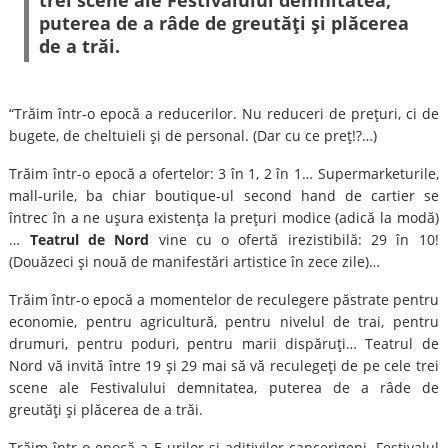
trei scene ale Festivalului demnitatea,
puterea de a râde de greutăţi şi plăcerea
de a trăi.
“Trăim într-o epocă a reducerilor. Nu reduceri de preţuri, ci de
bugete, de cheltuieli şi de personal. (Dar cu ce preţ!?…)
Trăim într-o epocă a ofertelor: 3 în 1, 2 în 1… Supermarketurile,
mall-urile, ba chiar boutique-ul second hand de cartier se
întrec în a ne uşura existenţa la preţuri modice (adică la modă)
…
Teatrul de Nord
vine cu o ofertă irezistibilă: 29 în 10!
(Douăzeci şi nouă de manifestări artistice în zece zile)…
Trăim într-o epocă a momentelor de reculegere păstrate pentru
economie, pentru agricultură, pentru nivelul de trai, pentru
drumuri, pentru poduri, pentru marii dispăruţi… Teatrul de
Nord vă invită între 19 şi 29 mai să vă reculegeţi de pe cele trei
scene ale Festivalului demnitatea, puterea de a râde de
greutăţi şi plăcerea de a trăi.
Trăim într-o epocă a E-urilor şi aditivilor cancerigeni. Festivalul