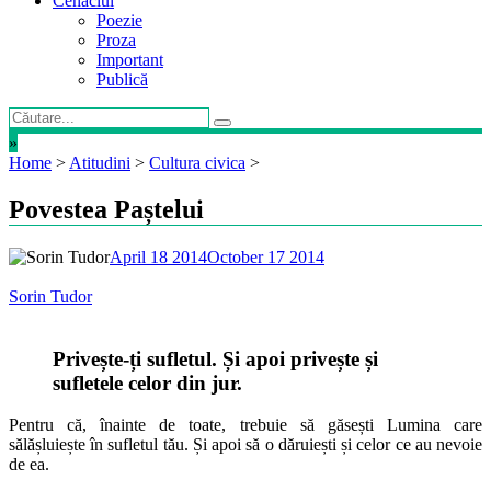
Cenaclul
Poezie
Proza
Important
Publică
»
Home
>
Atitudini
>
Cultura civica
>
Povestea Paștelui
April 18 2014
October 17 2014
Sorin Tudor
Privește-ți sufletul. Și apoi privește și
sufletele celor din jur.
Pentru că, înainte de toate, trebuie să găsești Lumina care
sălășluiește în sufletul tău. Și apoi să o dăruiești și celor ce au nevoie
de ea.