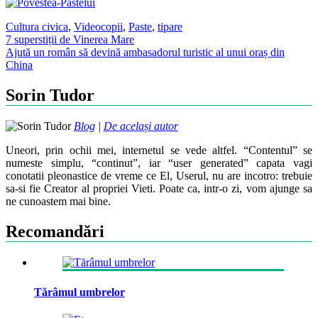
Cultura civica
,
Video
copii
,
Paste
,
tipare
Post
7 superstiții de Vinerea Mare
Ajută un român să devină ambasadorul turistic al unui oraș din
navigation
China
Sorin Tudor
Blog
|
De același autor
Uneori, prin ochii mei, internetul se vede altfel. “Contentul” se
numeste simplu, “continut”, iar “user generated” capata vagi
conotatii pleonastice de vreme ce El, Userul, nu are incotro: trebuie
sa-si fie Creator al propriei Vieti. Poate ca, intr-o zi, vom ajunge sa
ne cunoastem mai bine.
Recomandări
Tărâmul umbrelor