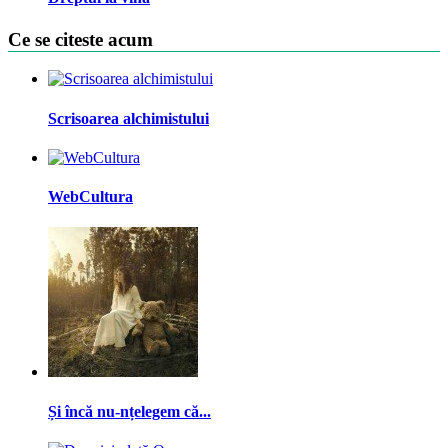
Ce se citeste acum
Scrisoarea alchimistului
WebCultura
Și încă nu-nțelegem că...