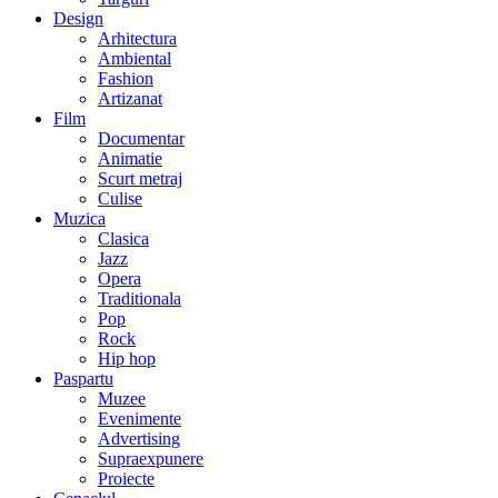
Design
Arhitectura
Ambiental
Fashion
Artizanat
Film
Documentar
Animatie
Scurt metraj
Culise
Muzica
Clasica
Jazz
Opera
Traditionala
Pop
Rock
Hip hop
Paspartu
Muzee
Evenimente
Advertising
Supraexpunere
Proiecte