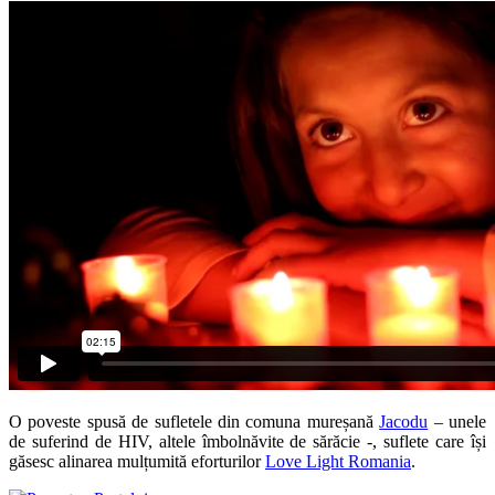
O poveste spusă de sufletele din comuna mureșană
Jacodu
– unele
de suferind de HIV, altele îmbolnăvite de sărăcie -, suflete care își
găsesc alinarea mulțumită eforturilor
Love Light Romania
.