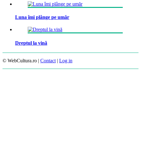
Luna îmi plânge pe umăr
Dreptul la vină
© WebCultura.ro |
Contact
|
Log in