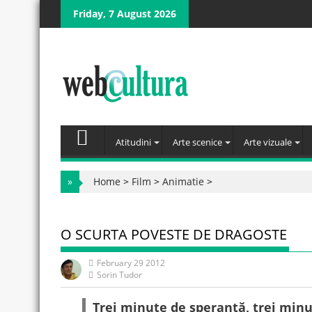
Skip
Friday, 7 August 2026
to
content
Atitudini
Arte scenice
Arte vizuale
»
Home
>
Film
>
Animatie
>
O SCURTA POVESTE DE DRAGOSTE
February 29 2012
Sorin Tudor
Trei minute de speranță, trei min