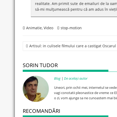
realitate. Am primit sute de emailuri de la oam
să-mi mulţumească pentru că am adus în viețile
Animatie
,
Video
stop-motion
Post
Artisul: in culisele filmului care a castigat Oscarul
navigation
SORIN TUDOR
Blog
|
De același autor
Uneori, prin ochii mei, internetul se ved
vagi conotatii pleonastice de vreme ce El, 
o zi, vom ajunge sa ne cunoastem mai bi
RECOMANDĂRI