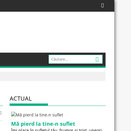
ACTUAL
Mă pierd la tine-n suflet
Îmi place în sufletul tău, frumos și trist, uneori