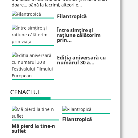
doare… până la lacrimi, alteori e...
Filantropică
Între simțire și
rațiune călătorim
prin...
Ediția aniversară cu
numărul 30 a...
CENACLUL
Filantropică
Mă pierd la tine-n
suflet