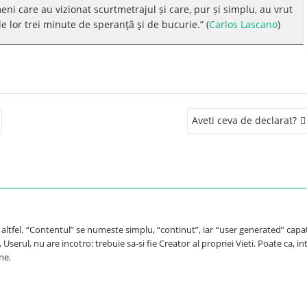
eni care au vizionat scurtmetrajul și care, pur și simplu, au vrut
 lor trei minute de speranţă şi de bucurie.” (
Carlos Lascano
)
Aveti ceva de declarat?
e altfel. “Contentul” se numeste simplu, “continut”, iar “user generated” capa
Userul, nu are incotro: trebuie sa-si fie Creator al propriei Vieti. Poate ca, int
ne.