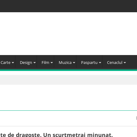
Carte
Design
Film
Muzica
Paspartu
Cenaclul
ute de dragoste. Un scurtmetraj minunat.