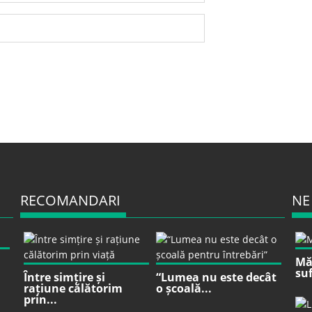
RECOMANDARI
NE
Mă 
suf
Între simțire și
“Lumea nu este decât
rațiune călătorim
o școală...
prin...