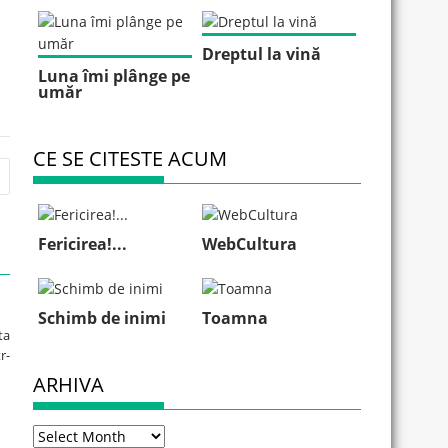
Dreptul la vină
Luna îmi plânge pe
umăr
CE SE CITESTE ACUM
Fericirea!...
WebCultura
Schimb de inimi
Toamna
ta
r-
ARHIVA
Arhiva