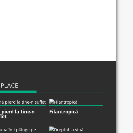
 PLACE
pierd la tine-n
Filantropică
let