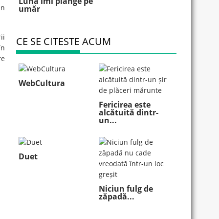
Luna îmi plânge pe
ân
umăr
ii
CE SE CITESTE ACUM
în
re
WebCultura
Fericirea este
alcătuită dintr-
un...
Duet
Niciun fulg de
zăpadă...