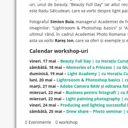
uri, unul de beauty, “Beauty Full Day” iar altul r
este Radu Sălcudean, care va vorbi despre light pai
Fotograful
Simion Buia
, managerul Academiei de Fo
imaginilor: “Lightrooom & Photoshop basics” și “A
ultimul rând, în cadrul Academiei Photo Romania v
asta va vorbi
Rareș Ion
, care va oferi și exemple și
Calendar workshop-uri
vineri, 17 mai
–
Beauty Full Day | cu Horațiu Curu
sâmbătă, 18 mai –
Memories of a Princess | cu Gi
duminică, 19 mai –
Light Academy | cu Horațiu Cu
luni, 20 mai –
Lightrooom & Photoshop basics | c
marți, 21 mai –
Adobe Camera RAW și editarea fotog
miercuri, 22 mai –
Business pentru fotografi | cu 
miercuri, 22 mai –
Light painting photography | 
vineri, 24 mai –
Producing and lighting successful
sâmbătă, 25 mai –
Drew share – Photo seminar | 
Evenimente
workshop