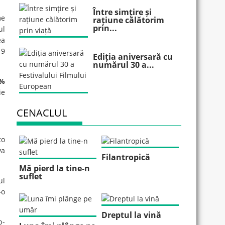
Între simțire și
me
rațiune călătorim
prin...
ul
ea
 9
Ediția aniversară cu
numărul 30 a...
0%
ie
CENACLUL
to
va
Filantropică
Mă pierd la tine-n
suflet
ul
-o
Dreptul la vină
p-