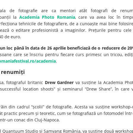
oala de fotografie are ca mentori atât fotografi de renu
ipanții la
Academia Photo Romania
, care va avea loc în timp
perfecționa tehnicile de fotografiere, de a cunoaște mai bine folosir
ează o editare profesionistă a imaginilor. Prețurile pentru cele
40 de euro.
rvă un loc până în data de 26 aprilie beneficiază de o reducere de 2
soane care se înscriu pentru fiecare curs primesc un tricou, ediț
omaniafestival.ro/academia
.
i renumiți
a, fotograful britanic
Drew Gardner
va susține la Academia Pho
uccessful location shoots” și seminarul “Drew Share”, în care 
răin din cadrul “școlii” de fotografie. Acesta va susține workshop-
ât practic precum și teoretic, cum se fotografiază un fotomodel într
într-un conac din Cluj-Napoca.
r al Quantuum Studio și Samyang România, va susține două worksho