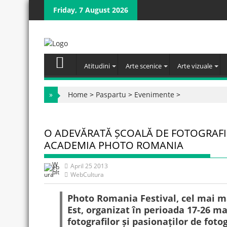
Skip
Friday, 7 August 2026
to
content
Atitudini
Arte scenice
Arte vizuale
»
Home
>
Paspartu
>
Evenimente
>
O ADEVĂRATĂ ȘCOALĂ DE FOTOGRAFI Î
ACADEMIA PHOTO ROMANIA
April 25 2013
WebCultura
Photo Romania Festival, cel mai ma
Est, organizat în perioada 17-26 ma
fotografilor și pasionaților de foto