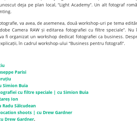
ecunoscut deja pe plan local, “Light Academy”. Un alt fotograf rom
nting.
tografie, va avea, de asemenea, două workshop-uri pe tema edităr
dobe Camera RAW și editarea fotografiei cu filtre speciale”. Nu 
a fi organizat un workshop dedicat fotografiei ca business. Desp
 explicații, în cadrul workshop-ului “Business pentru fotografi”.
țiu
useppe Parisi
ruțiu
u Simion Buia
rafiei cu filtre speciale | cu Simion Buia
Rareș Ion
cu Radu Sălcudean
 location shoots | cu Drew Gardner
cu Drew Gardner
.