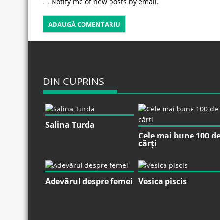
Notify me of new posts by email.
DIN CUPRINS
Salina Turda
Cele mai bune 100 d
cărți
Adevărul despre femei
Vesica piscis