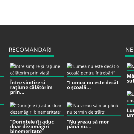
RECOMANDARI
NE
Mă 
suf
e
Între simțire și
“Lumea nu este decât
rațiune călătorim
o școală...
prin...
Lu
um
“Dorințele îți aduc
“Nu vreau să mor
doar dezamăgiri
până nu...
binemeritate”