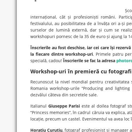
Șc
internațional, cât și profesioniști români. Partic
festivalului, au posibilitatea de a învăța ori a-și 
surselor de lumină externă, dar și cum se realiz
workshopuri pornesc de la 35 de euro și ajung la 1
Înscrierile au fost deschise, iar cei care își reze
la fiecare dintre workshop-uri
. Primele patru per
specială, cadou!
Înscrierile se fac la adresa
photor
Workshop-uri în premieră cu fotograf
Recunoscut la nivel mondial pentru creativitatea s
Romania workshop-urile “Producing and lighting s
dezvălui câteva din secretele sale.
Italianul
Giuseppe Parisi
este al doilea fotograf st
“Princess memories”, în cadrul căruia va explica, at
locație, precum un castel. Evenimentul va avea loc 
Horațiu Curuțiu
, fotograf profesionist și manage