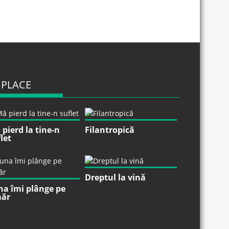
 PLACE
pierd la tine-n
Filantropică
let
Dreptul la vină
na îmi plânge pe
ăr