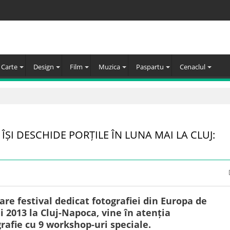
Carte
Design
Film
Muzica
Paspartu
Cenaclul
ȘI DESCHIDE PORȚILE ÎN LUNA MAI LA CLUJ:
re festival dedicat fotografiei din Europa de
i 2013 la Cluj-Napoca, vine în atenția
grafie cu 9 workshop-uri speciale.