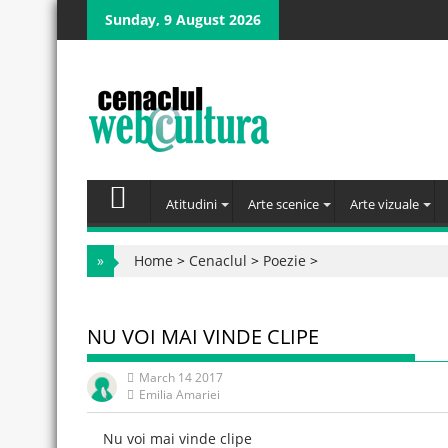
Skip
Sunday, 9 August 2026
to
content
Atitudini
Arte scenice
Arte vizuale
»
Home
>
Cenaclul
>
Poezie
>
NU VOI MAI VINDE CLIPE
March 14 2017
Emilia Amariei
Nu voi mai vinde clipe