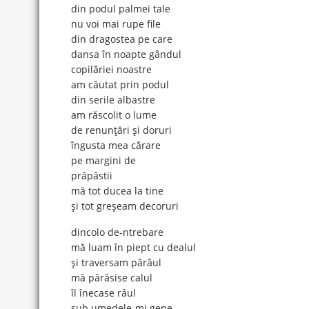
din podul palmei tale
nu voi mai rupe file
din dragostea pe care
dansa în noapte gândul
copilăriei noastre
am căutat prin podul
din serile albastre
am răscolit o lume
de renunţări şi doruri
îngusta mea cărare
pe margini de
prăpăstii
mă tot ducea la tine
şi tot greşeam decoruri
dincolo de-ntrebare
mă luam în piept cu dealul
şi traversam pârâul
mă părăsise calul
îl înecase râul
sub umedele-mi gene