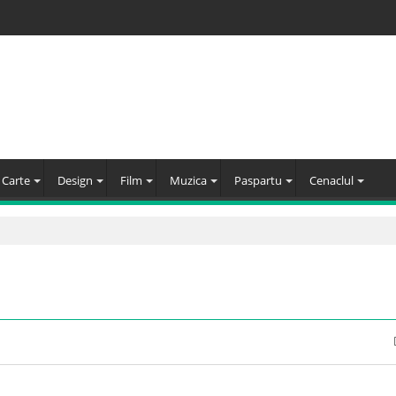
Carte
Design
Film
Muzica
Paspartu
Cenaclul