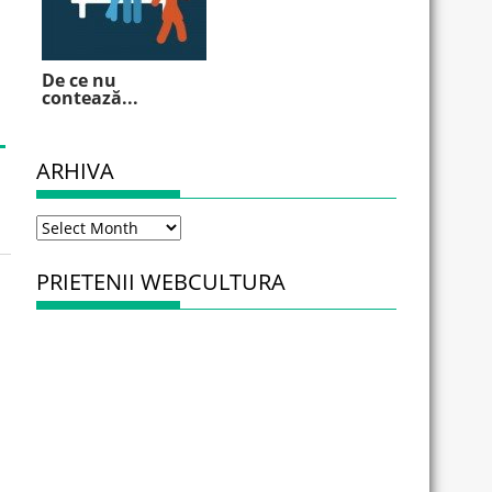
De ce nu
contează...
ARHIVA
Arhiva
PRIETENII WEBCULTURA