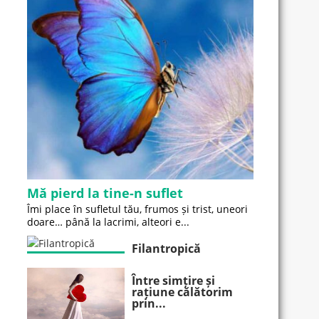
Mă pierd la tine-n suflet
Îmi place în sufletul tău, frumos și trist, uneori
doare… până la lacrimi, alteori e...
Filantropică
Între simțire și
rațiune călătorim
prin...