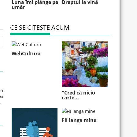
Luna îmi plânge pe
Dreptul la vină
umăr
CE SE CITESTE ACUM
WebCultura
în
"Cred că nicio
ei
carte...
.
Fii langa mine