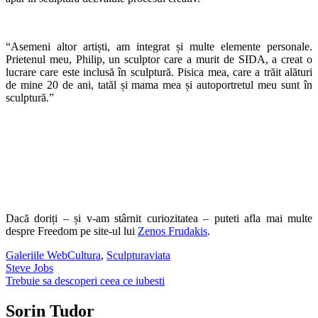
“Asemeni altor artiști, am integrat și multe elemente personale.
Prietenul meu, Philip, un sculptor care a murit de SIDA, a creat o
lucrare care este inclusă în sculptură. Pisica mea, care a trăit alături
de mine 20 de ani, tatăl și mama mea și autoportretul meu sunt în
sculptură.”
Dacă doriți – și v-am stârnit curiozitatea – puteti afla mai multe
despre Freedom pe site-ul lui
Zenos Frudakis
.
Galeriile WebCultura
,
Sculptura
viata
Post
Steve Jobs
Trebuie sa descoperi ceea ce iubesti
navigation
Sorin Tudor