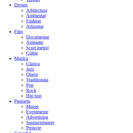
Design
Arhitectura
Ambiental
Fashion
Artizanat
Film
Documentar
Animatie
Scurt metraj
Culise
Muzica
Clasica
Jazz
Opera
Traditionala
Pop
Rock
Hip hop
Paspartu
Muzee
Evenimente
Advertising
Supraexpunere
Proiecte