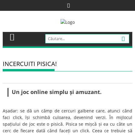
Skip
to
content
INCERCUITI PISICA!
Un joc online simplu și amuzant.
Așadar: se dă un câmp de cercuri galbene care, atunci când
faci click, își schimbă culoarea, devenind verzi. În mijlocul
spațiului de joc este o pisică. Pisica se mișcă și ea cu câte un
cerc de fiecare dată când faceți un click. Ceea ce trebuie să