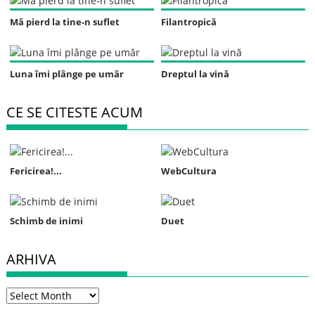
Mă pierd la tine-n suflet
Filantropică
Luna îmi plânge pe umăr
Dreptul la vină
CE SE CITESTE ACUM
Fericirea!...
WebCultura
Schimb de inimi
Duet
ARHIVA
Arhiva