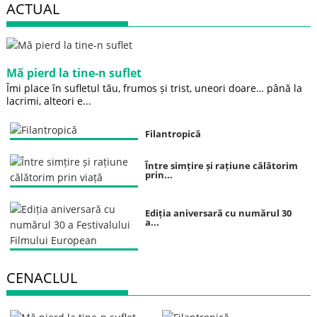
ACTUAL
Mă pierd la tine-n suflet
Îmi place în sufletul tău, frumos și trist, uneori doare… până la
lacrimi, alteori e...
Filantropică
Între simțire și rațiune călătorim
prin...
Ediția aniversară cu numărul 30
a...
CENACLUL