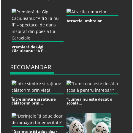
Atractia umbrelor
Premieră de Gigi
Căciuleanu: ”A fi...
RECOMANDARI
Între simțire și rațiune
“Lumea nu este decât o
călătorim prin...
școală...
“Dorințele îți aduc doar