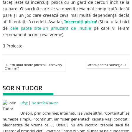
faceți este să încercuiți pisica cu un gard de cercuri închise la
culoare. O sarcină care se va dovedi ceva mai complicată decât
pare și un joc care creează ceva mai multă dependență decât
ați fi tentați să credeți. Așadar,
încercuiți pisica
! (Și nu uitați nici
de
cele șapte site-uri amuzant de inutile
pe care vi le-am
recomandat acum ceva vreme)
Proiecte
Post
Esti unul dintre prietenii Discovery
Africa pentru Norvegia
navigation
Channel?
SORIN TUDOR
Blog
|
De același autor
Uneori, prin ochii mei, internetul se vede altfel. “Contentul” se
numeste simplu, “continut”, iar “user generated” capata vagi conotatii
pleonastice de vreme ce El, Userul, nu are incotro: trebuie sa-si fie
Creator al propriei Vieti. Poate ca, intr-o zi, vom ajunge sa ne cunoastem