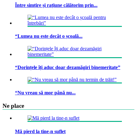
Între simțire și rațiune călătorim prin...
“Lumea nu este decât o școală...
“Dorințele îți aduc doar dezamăgiri binemeritate”
“Nu vreau să mor până nu...
Ne place
Mă pierd la tine-n suflet