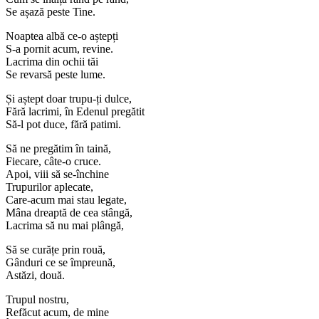
Se așază peste Tine.
Noaptea albă ce-o aștepți
S-a pornit acum, revine.
Lacrima din ochii tăi
Se revarsă peste lume.
Și aștept doar trupu-ți dulce,
Fără lacrimi, în Edenul pregătit
Să-l pot duce, fără patimi.
Să ne pregătim în taină,
Fiecare, câte-o cruce.
Apoi, viii să se-închine
Trupurilor aplecate,
Care-acum mai stau legate,
Mâna dreaptă de cea stângă,
Lacrima să nu mai plângă,
Să se curățe prin rouă,
Gânduri ce se împreună,
Astăzi, două.
Trupul nostru,
Refăcut acum, de mine