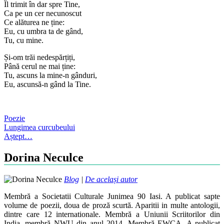
Îl trimit în dar spre Tine,
Ca pe un cer necunoscut
Ce alăturea ne ține:
Eu, cu umbra ta de gând,
Tu, cu mine.
Și-om trăi nedespărțiți,
Până cerul ne mai ține:
Tu, ascuns la mine-n gânduri,
Eu, ascunsă-n gând la Tine.
Poezie
Post
Lungimea curcubeului
Aștept…
navigation
Dorina Neculce
Blog
|
De același autor
Membră a Societatii Culturale Junimea 90 Iasi. A publicat sapte
volume de poezii, doua de proză scurtă. Aparitii in multe antologii,
dintre care 12 internationale. Membră a Uniunii Scriitorilor din
India, membră NWU din anul 2014. Membră EWCA. A publicat