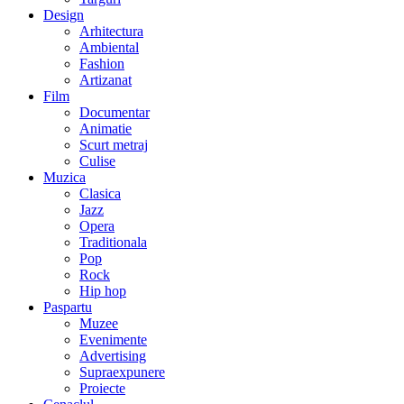
Design
Arhitectura
Ambiental
Fashion
Artizanat
Film
Documentar
Animatie
Scurt metraj
Culise
Muzica
Clasica
Jazz
Opera
Traditionala
Pop
Rock
Hip hop
Paspartu
Muzee
Evenimente
Advertising
Supraexpunere
Proiecte