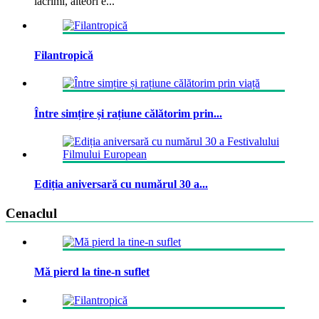
lacrimi, alteori e...
Filantropică
Între simțire și rațiune călătorim prin...
Ediția aniversară cu numărul 30 a...
Cenaclul
Mă pierd la tine-n suflet