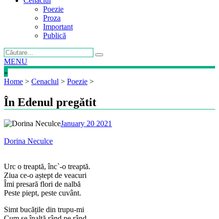
Cenaclul
Poezie
Proza
Important
Publică
MENU
»
Home
>
Cenaclul
>
Poezie
>
În Edenul pregătit
January 20 2021
Dorina Neculce
Urc o treaptă, înc`-o treaptă.
Ziua ce-o aștept de veacuri
Îmi presară flori de nalbă
Peste piept, peste cuvânt.
Simt bucățile din trupu-mi
Cum se înalță rând pe rând,