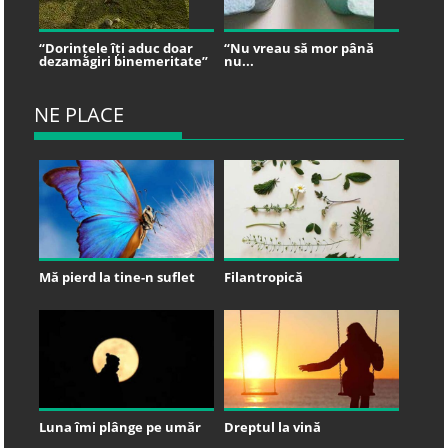
“Dorințele îți aduc doar
“Nu vreau să mor până
dezamăgiri binemeritate”
nu...
NE PLACE
Mă pierd la tine-n suflet
Filantropică
Luna îmi plânge pe umăr
Dreptul la vină