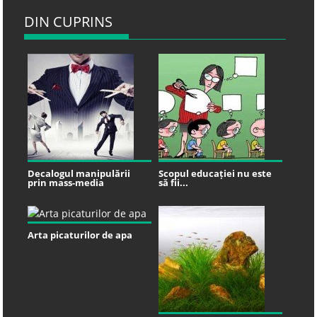
DIN CUPRINS
Decalogul manipulării
Scopul educației nu este
prin mass-media
să fii...
Arta picaturilor de apa