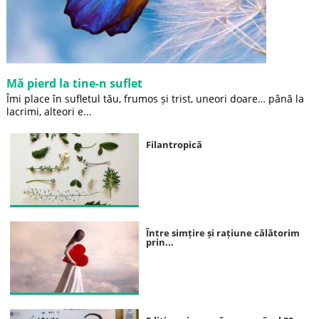
Mă pierd la tine-n suflet
Îmi place în sufletul tău, frumos și trist, uneori doare… până la
lacrimi, alteori e...
Filantropică
Între simțire și rațiune călătorim
prin...