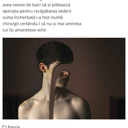
avea nevoie de bani să-și plătească
operația pentru recăpătarea vederii
suma încherbată i-a fost inutilă
chirurgii certându-l că nu-și mai amintea
cui își amanetase ochii
Poezie