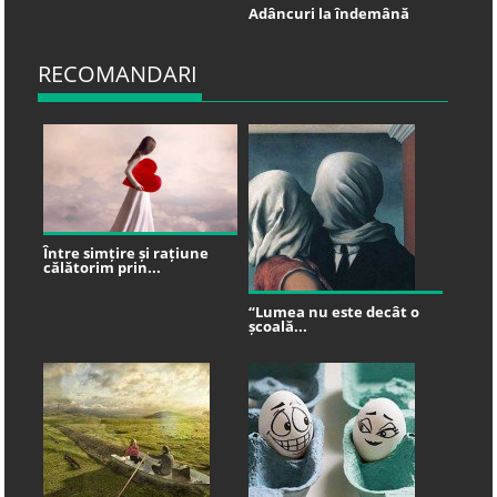
Adâncuri la îndemână
RECOMANDARI
Între simțire și rațiune
călătorim prin...
“Lumea nu este decât o
școală...