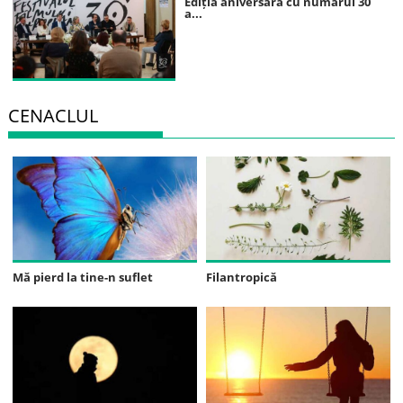
Ediția aniversară cu numărul 30
a...
CENACLUL
Mă pierd la tine-n suflet
Filantropică