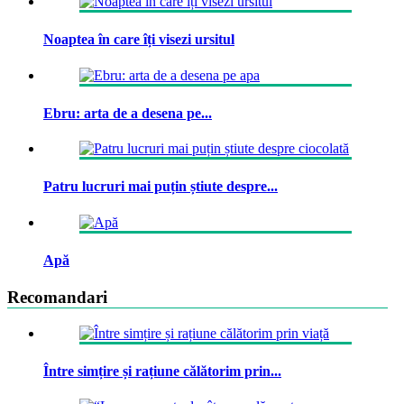
Noaptea în care îți visezi ursitul
Ebru: arta de a desena pe...
Patru lucruri mai puțin știute despre...
Apă
Recomandari
Între simțire și rațiune călătorim prin...