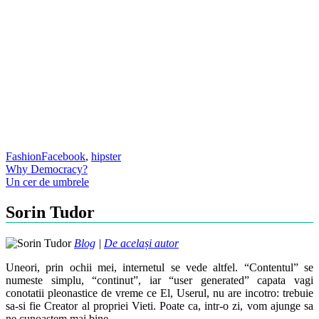
Fashion
Facebook
,
hipster
Post
Why Democracy?
Un cer de umbrele
navigation
Sorin Tudor
Blog
|
De același autor
Uneori, prin ochii mei, internetul se vede altfel. “Contentul” se
numeste simplu, “continut”, iar “user generated” capata vagi
conotatii pleonastice de vreme ce El, Userul, nu are incotro: trebuie
sa-si fie Creator al propriei Vieti. Poate ca, intr-o zi, vom ajunge sa
ne cunoastem mai bine.