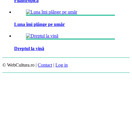
Filantropică
Luna îmi plânge pe umăr
Dreptul la vină
© WebCultura.ro |
Contact
|
Log in