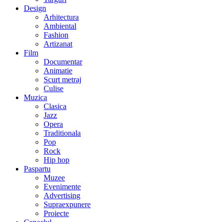
Design
Arhitectura
Ambiental
Fashion
Artizanat
Film
Documentar
Animatie
Scurt metraj
Culise
Muzica
Clasica
Jazz
Opera
Traditionala
Pop
Rock
Hip hop
Paspartu
Muzee
Evenimente
Advertising
Supraexpunere
Proiecte