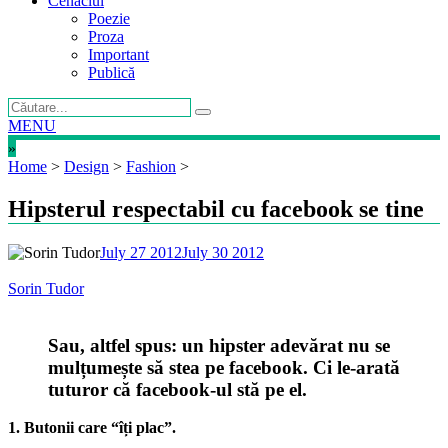
Cenaclul
Poezie
Proza
Important
Publică
MENU
»
Home
>
Design
>
Fashion
>
Hipsterul respectabil cu facebook se tine
July 27 2012
July 30 2012
Sorin Tudor
Sau, altfel spus: un hipster adevărat nu se
mulțumește să stea pe facebook. Ci le-arată
tuturor că facebook-ul stă pe el.
1. Butonii care “îți plac”.