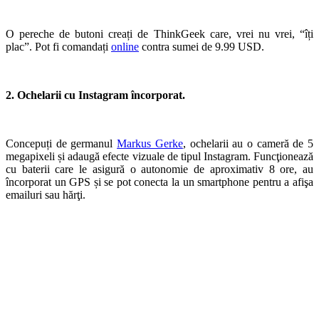
O pereche de butoni creați de ThinkGeek care, vrei nu vrei, “îți
plac”. Pot fi comandați
online
contra sumei de 9.99 USD.
2. Ochelarii cu Instagram încorporat.
Concepuți de germanul
Markus Gerke
, ochelarii au o cameră de 5
megapixeli și adaugă efecte vizuale de tipul Instagram. Funcţionează
cu baterii care le asigură o autonomie de aproximativ 8 ore, au
încorporat un GPS și se pot conecta la un smartphone pentru a afişa
emailuri sau hărţi.