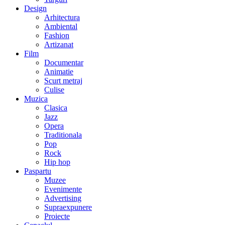
Design
Arhitectura
Ambiental
Fashion
Artizanat
Film
Documentar
Animatie
Scurt metraj
Culise
Muzica
Clasica
Jazz
Opera
Traditionala
Pop
Rock
Hip hop
Paspartu
Muzee
Evenimente
Advertising
Supraexpunere
Proiecte