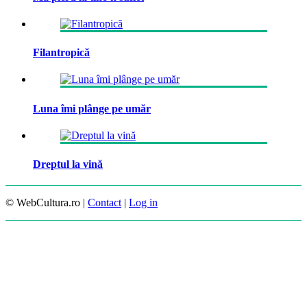
Filantropică
Luna îmi plânge pe umăr
Dreptul la vină
© WebCultura.ro |
Contact
|
Log in