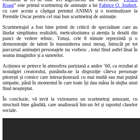
Roast
” este primul scurtmetraj de animație a lui
Fabrice O. Joubert
,
cu care acesta a câștigat premiul ANIMA și o nominalizare la
Premiile Oscar pentru cel mai bun scurtmetraj de animație.
Scurtmetrajul a fost bine primit de criticii de specialitate care au
lăudat simplitatea realizării, meticulozitatea și atenția la detalii din
punct de vedere tehnic. Totuși, cele 8 minute reprezintă și o
demonstrație de talent în transmiterea unui mesaj, întrucât pe tot
parcursul animației personajele nu vorbesc , totul fiind astfel lăsat în
seama imaginilor și a sunetelor.
Acțiunea se petrece în atmosfera pariziană a anilor ’60, ca rezultat al
nostalgiei creatorului, punându-ne la dispoziție câteva personaje
pitorești și comice care interacționează cu mai multă sau mai puțină
simpatie, până în momentul în care toate își dau mâna în slujba unui
final neașteptat.
În concluzie, vă invit la vizionarea un scurtmetraj amuzant, cu
structură bine gândită, care analizează într-un fel și raportul claselor
sociale.