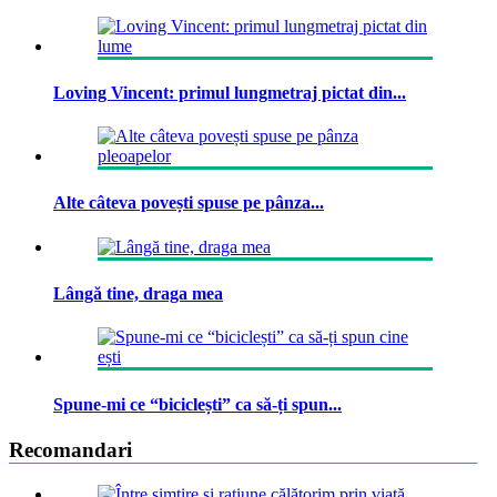
Loving Vincent: primul lungmetraj pictat din...
Alte câteva povești spuse pe pânza...
Lângă tine, draga mea
Spune-mi ce “biciclești” ca să-ți spun...
Recomandari