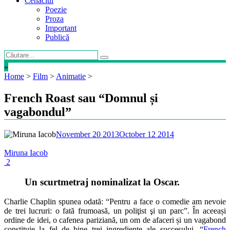
Cenaclul
Poezie
Proza
Important
Publică
»
Home
>
Film
>
Animatie
>
French Roast sau “Domnul și
vagabondul”
November 20 2013
October 12 2014
Miruna Iacob
2
Un scurtmetraj nominalizat la Oscar.
Charlie Chaplin spunea odată: “Pentru a face o comedie am nevoie
de trei lucruri: o fată frumoasă, un poliţist şi un parc”. În aceeași
ordine de idei, o cafenea pariziană, un om de afaceri și un vagabond
constituie la fel de bine trei ingrediente ale succesului. “
French