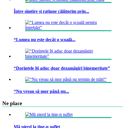
Între simțire și rațiune călătorim prin...
“Lumea nu este decât o școală...
“Dorințele îți aduc doar dezamăgiri binemeritate”
“Nu vreau să mor până nu...
Ne place
Mă pierd la tine-n suflet