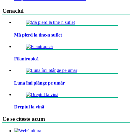
Cenaclul
Mă pierd la tine-n suflet
Filantropică
Luna îmi plânge pe umăr
Dreptul la vină
Ce se citeste acum