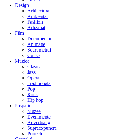
Design
Arhitectura
Ambiental
Fashion
Artizanat
Film
Documentar
Animatie
Scurt metraj
Culise
Muzica
Clasica
Jazz
Opera
Traditionala
Pop
Rock
Hip hop
Paspartu
Muzee
Evenimente
Advertising
Supraexpunere
Proiecte