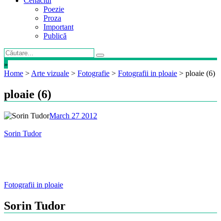
Cenaclul
Poezie
Proza
Important
Publică
»
Home
>
Arte vizuale
>
Fotografie
>
Fotografii in ploaie
>
ploaie (6)
ploaie (6)
March 27 2012
Sorin Tudor
Post
Fotografii in ploaie
navigation
Sorin Tudor