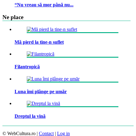
“Nu vreau să mor până nu...
Ne place
Mă pierd la tine-n suflet
Filantropică
Luna îmi plânge pe umăr
Dreptul la vină
© WebCultura.ro |
Contact
|
Log in