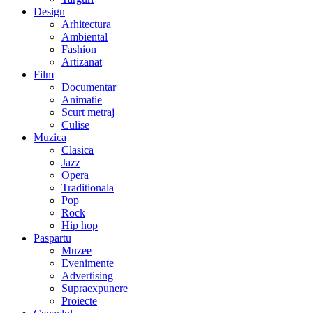
Design
Arhitectura
Ambiental
Fashion
Artizanat
Film
Documentar
Animatie
Scurt metraj
Culise
Muzica
Clasica
Jazz
Opera
Traditionala
Pop
Rock
Hip hop
Paspartu
Muzee
Evenimente
Advertising
Supraexpunere
Proiecte