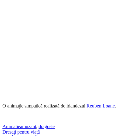
O animație simpatică realizată de irlandezul
Reuben Loane
.
Animatie
amuzant
,
dragoste
Post
Dresați pentru viață