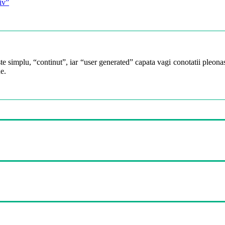
iv”
te simplu, “continut”, iar “user generated” capata vagi conotatii pleonast
e.