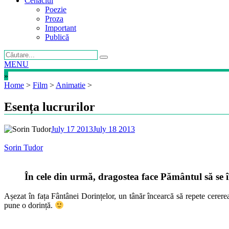
Cenaclul
Poezie
Proza
Important
Publică
MENU
»
Home
>
Film
>
Animatie
>
Esența lucrurilor
July 17 2013
July 18 2013
Sorin Tudor
În cele din urmă, dragostea face Pământul să se 
Așezat în fața Fântânei Dorințelor, un tânăr încearcă să repete cerere
pune o dorință.