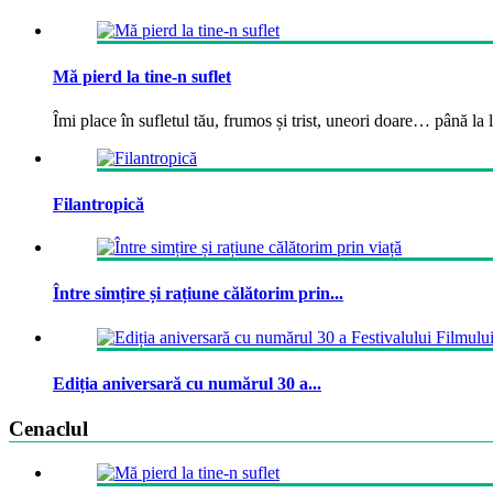
Mă pierd la tine-n suflet
Îmi place în sufletul tău, frumos și trist, uneori doare… până la la
Filantropică
Între simțire și rațiune călătorim prin...
Ediția aniversară cu numărul 30 a...
Cenaclul