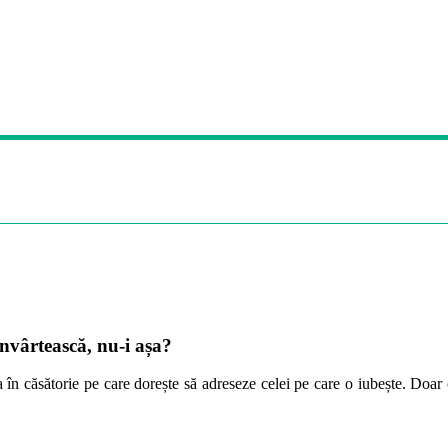
învârtească, nu-i așa?
a în căsătorie pe care dorește să adreseze celei pe care o iubește. Doa