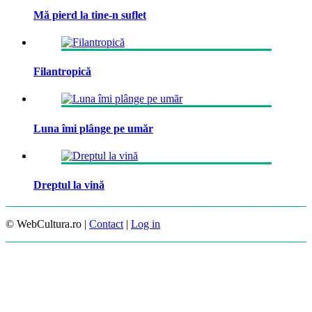
Mă pierd la tine-n suflet
Filantropică
Luna îmi plânge pe umăr
Dreptul la vină
© WebCultura.ro |
Contact
|
Log in