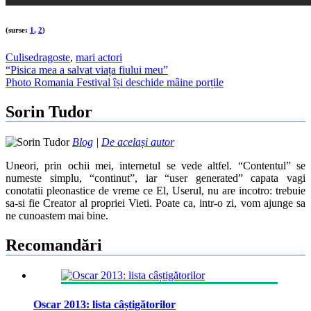
(surse:
1
,
2
)
Culise
dragoste
,
mari actori
Post
“Pisica mea a salvat viața fiului meu”
Photo Romania Festival își deschide mâine porțile
navigation
Sorin Tudor
Blog
|
De același autor
Uneori, prin ochii mei, internetul se vede altfel. “Contentul” se
numeste simplu, “continut”, iar “user generated” capata vagi
conotatii pleonastice de vreme ce El, Userul, nu are incotro: trebuie
sa-si fie Creator al propriei Vieti. Poate ca, intr-o zi, vom ajunge sa
ne cunoastem mai bine.
Recomandări
Oscar 2013: lista câștigătorilor