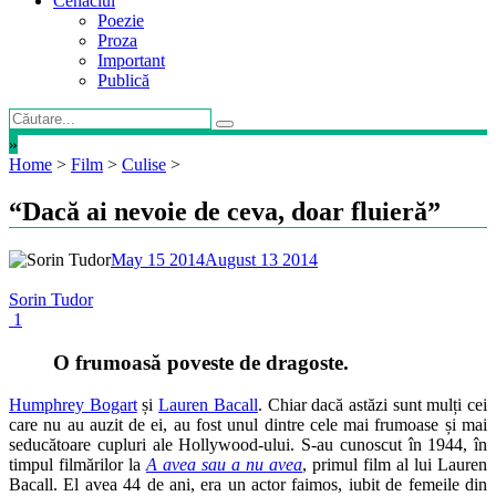
Cenaclul
Poezie
Proza
Important
Publică
»
Home
>
Film
>
Culise
>
“Dacă ai nevoie de ceva, doar fluieră”
May 15 2014
August 13 2014
Sorin Tudor
1
O frumoasă poveste de dragoste.
Humphrey Bogart
și
Lauren Bacall
. Chiar dacă astăzi sunt mulți cei
care nu au auzit de ei, au fost unul dintre cele mai frumoase și mai
seducătoare cupluri ale Hollywood-ului. S-au cunoscut în 1944, în
timpul filmărilor la
A avea sau a nu avea
, primul film al lui Lauren
Bacall. El avea 44 de ani, era un actor faimos, iubit de femeile din