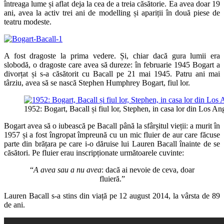
întreaga lume și aflat deja la cea de a treia căsătorie. Ea avea doar 19
ani, avea la activ trei ani de modelling și apariții în două piese de
teatru modeste.
A fost dragoste la prima vedere. Și, chiar dacă gura lumii era
slobodă, o dragoste care avea să dureze: în februarie 1945 Bogart a
divorțat și s-a căsătorit cu Bacall pe 21 mai 1945. Patru ani mai
târziu, avea să se nască Stephen Humphrey Bogart, fiul lor.
1952: Bogart, Bacall și fiul lor, Stephen, in casa lor din Los An
Bogart avea să o iubească pe Bacall până la sfârșitul vieții: a murit în
1957 și a fost îngropat împreună cu un mic fluier de aur care făcuse
parte din brățara pe care i-o dăruise lui Lauren Bacall înainte de se
căsători. Pe fluier erau inscripționate următoarele cuvinte:
“
A avea sau a nu avea
: dacă ai nevoie de ceva, doar
fluieră.”
Lauren Bacall s-a stins din viață pe 12 august 2014, la vârsta de 89
de ani.