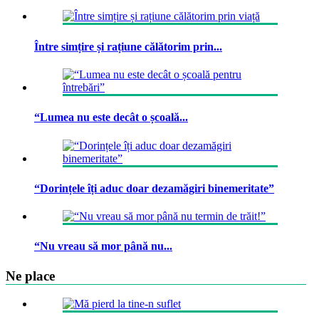
Între simțire și rațiune călătorim prin...
“Lumea nu este decât o școală...
“Dorințele îți aduc doar dezamăgiri binemeritate”
“Nu vreau să mor până nu...
Ne place