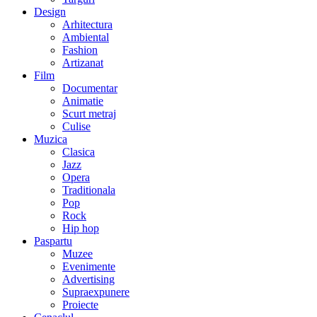
Design
Arhitectura
Ambiental
Fashion
Artizanat
Film
Documentar
Animatie
Scurt metraj
Culise
Muzica
Clasica
Jazz
Opera
Traditionala
Pop
Rock
Hip hop
Paspartu
Muzee
Evenimente
Advertising
Supraexpunere
Proiecte