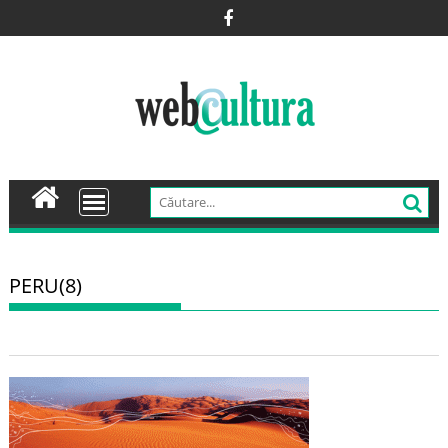
Skip
to
content
PERU(8)