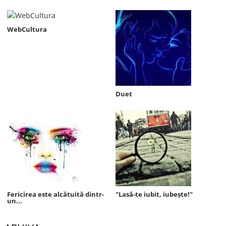
WebCultura
Duet
Fericirea este alcătuită dintr-
"Lasă-te iubit, iubește!"
un...