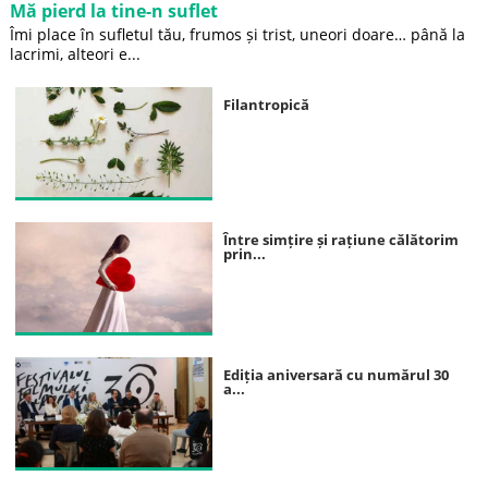
Mă pierd la tine-n suflet
Îmi place în sufletul tău, frumos și trist, uneori doare… până la
lacrimi, alteori e...
Filantropică
Între simțire și rațiune călătorim
prin...
Ediția aniversară cu numărul 30
a...