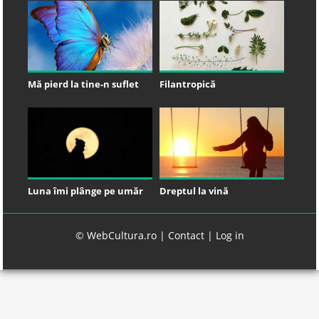
Mă pierd la tine-n suflet
Filantropică
Luna îmi plânge pe umăr
Dreptul la vină
© WebCultura.ro |
Contact
|
Log in