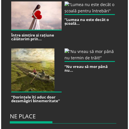
“Lumea nu este decât o
școală...
Între simțire și rațiune
călătorim prin...
“Nu vreau să mor până
nu...
“Dorințele îți aduc doar
dezamăgiri binemeritate”
NE PLACE