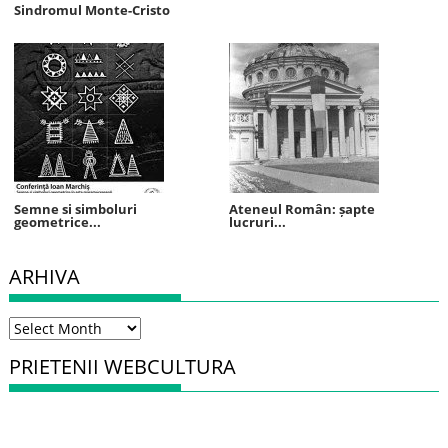
Sindromul Monte-Cristo
Semne si simboluri
Ateneul Român: șapte
geometrice...
lucruri...
ARHIVA
Arhiva
PRIETENII WEBCULTURA