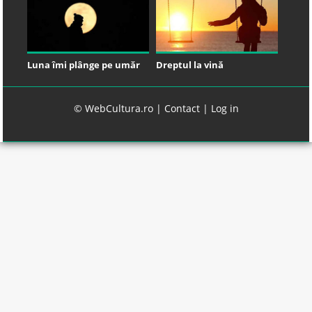
Luna îmi plânge pe umăr
Dreptul la vină
© WebCultura.ro |
Contact
|
Log in