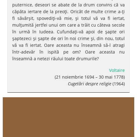
puternice, deseori se abate de la drum convins că va
căpăta iertare de la preoţi. Oricât de multe crime a-ţi
fi săvârşit, spovediţi-vă mie, şi totul vă va fi iertat,
mulţumită jertfei unui om care a trăit cu câteva secole
în urmă în Iudeea. Cufundaţi-vă apoi de şapte ori
şaptezeci şi şapte de ori în noi crime şi, din nou, totul
vă va fi iertat. Oare aceasta nu înseamnă să-l atragi
într-adevăr în ispită pe om? Oare aceasta nu
înseamnă a netezi răului toate drumurile?
Voltaire
(21 noiembrie 1694 – 30 mai 1778)
Cugetări despre religie
(1964)