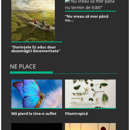
“Nu vreau să mor până
nu...
“Dorințele îți aduc doar
dezamăgiri binemeritate”
NE PLACE
Mă pierd la tine-n suflet
Filantropică