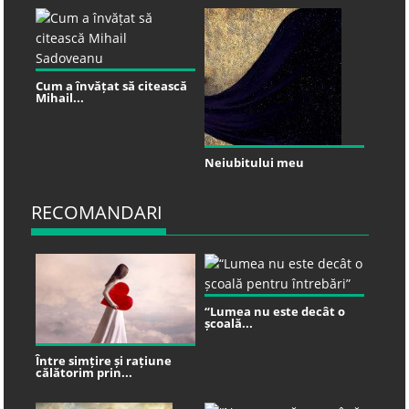
Cum a învățat să citească
Mihail...
Neiubitului meu
RECOMANDARI
“Lumea nu este decât o
școală...
Între simțire și rațiune
călătorim prin...