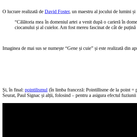
O lucrare realizată de
David Foster
, un maestru al jocului de lumini ș
“Călătoria mea în domeniul artei a venit după o carieră în domen
ciocanului și al cuielor. Am fost mereu fascinat de cât de puțină
Imaginea de mai sus se numește “Gene și cuie” și este realizată din apro
Și, în final:
pointilismul
(în limba franceză: Pointillisme de la point = p
Seurat, Paul Signac și alții, folosind – pentru a asigura efectul fuziuni