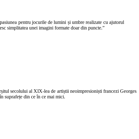
pasiunea pentru jocurile de lumini și umbre realizate cu ajutorul
ubesc simplitatea unei imagini formate doar din puncte.”
rșitul secolului al XIX-lea de artiștii neoimpresioniști francezi Georges
în suprafețe din ce în ce mai mici.