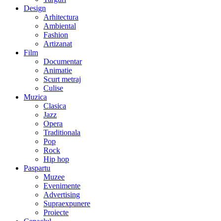
Design
Arhitectura
Ambiental
Fashion
Artizanat
Film
Documentar
Animatie
Scurt metraj
Culise
Muzica
Clasica
Jazz
Opera
Traditionala
Pop
Rock
Hip hop
Paspartu
Muzee
Evenimente
Advertising
Supraexpunere
Proiecte