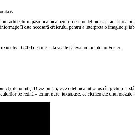
i umbre.
iul arhitecturii: pasiunea mea pentru desenul tehnic s-a transformat în 
 informație îi este necesară creierului pentru a interpreta o imagine și i
ximativ 16.000 de cuie. Iată și alte câteva lucrări ale lui Foster.
unct), denumit și Divizionism, este o tehnică introdusă în pictură la sfâ
i culorilor pe retină – tonuri pure, juxtapuse, ca elementele unui mozaic, 