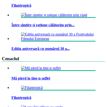
Filantropică
Între simțire și rațiune călătorim prin...
Ediția aniversară cu numărul 30 a...
Cenaclul
Mă pierd la tine-n suflet
Filantropică