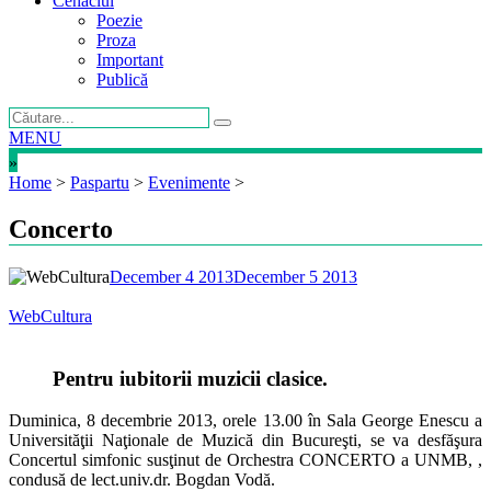
Cenaclul
Poezie
Proza
Important
Publică
MENU
»
Home
>
Paspartu
>
Evenimente
>
Concerto
December 4 2013
December 5 2013
WebCultura
Pentru iubitorii muzicii clasice.
Duminica, 8 decembrie 2013, orele 13.00 în Sala George Enescu a
Universităţii Naţionale de Muzică din Bucureşti, se va desfăşura
Concertul simfonic susţinut de Orchestra CONCERTO a UNMB, ,
condusă de lect.univ.dr. Bogdan Vodă.