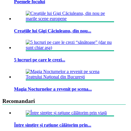
Poemele focului
Creațiile lui Gigi Căciuleanu, din nou...
5 lucruri pe care le crezi...
Magia Nocturnelor a revenit pe scena...
Recomandari
Între simțire și rațiune călătorim prin...