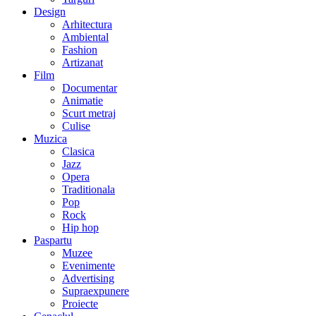
Design
Arhitectura
Ambiental
Fashion
Artizanat
Film
Documentar
Animatie
Scurt metraj
Culise
Muzica
Clasica
Jazz
Opera
Traditionala
Pop
Rock
Hip hop
Paspartu
Muzee
Evenimente
Advertising
Supraexpunere
Proiecte