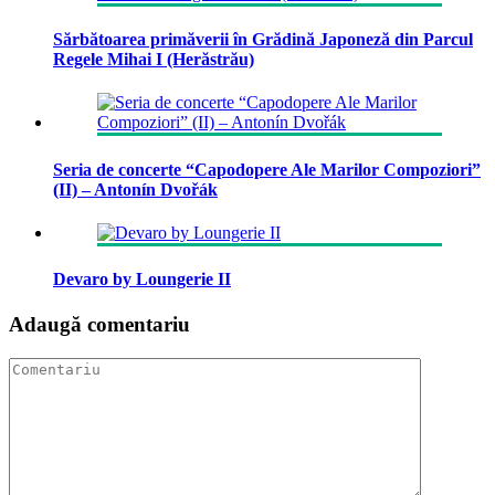
Sărbătoarea primăverii în Grădină Japoneză din Parcul
Regele Mihai I (Herăstrău)
Seria de concerte “Capodopere Ale Marilor Compoziori”
(II) – Antonín Dvořák
Devaro by Loungerie II
Adaugă comentariu