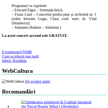
Programul va cuprinde:
– Edward Elgar – Serenada lirică;
– Franz Liszt – Concertul pentru pian şi orchestră nr. 1
(solist Ieronim Gugu, Clasa conf. univ. dr. Vlad
Dimulescu);
– Johannes Brahms – Simfonia I.
La acest concert accesul este GRATUIT.
Evenimente
UNMB
Post
Cum sa trăiești mai mult
Iubesc România
navigation
WebCultura
De același autor
Recomandări