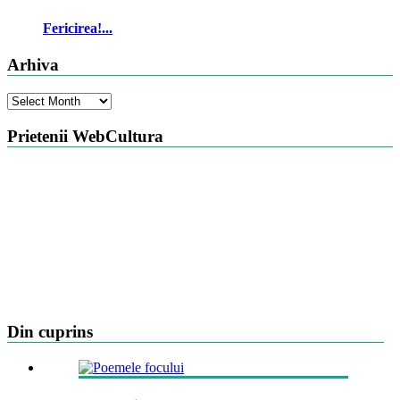
Fericirea!...
Arhiva
Arhiva
Prietenii WebCultura
Din cuprins