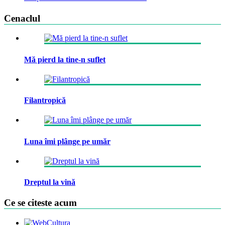
Cenaclul
Mă pierd la tine-n suflet
Filantropică
Luna îmi plânge pe umăr
Dreptul la vină
Ce se citeste acum