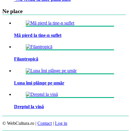
Ne place
Mă pierd la tine-n suflet
Filantropică
Luna îmi plânge pe umăr
Dreptul la vină
© WebCultura.ro |
Contact
|
Log in