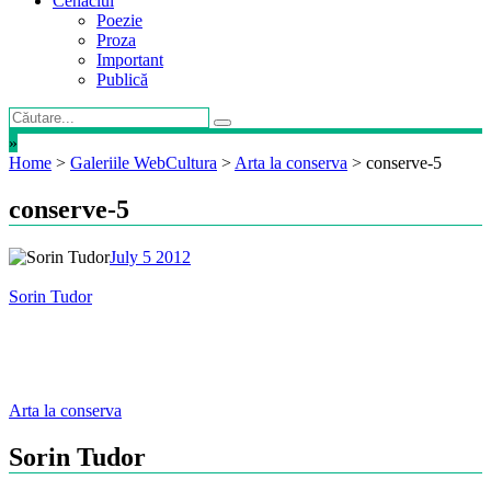
Cenaclul
Poezie
Proza
Important
Publică
»
Home
>
Galeriile WebCultura
>
Arta la conserva
>
conserve-5
conserve-5
July 5 2012
Sorin Tudor
Post
Arta la conserva
navigation
Sorin Tudor