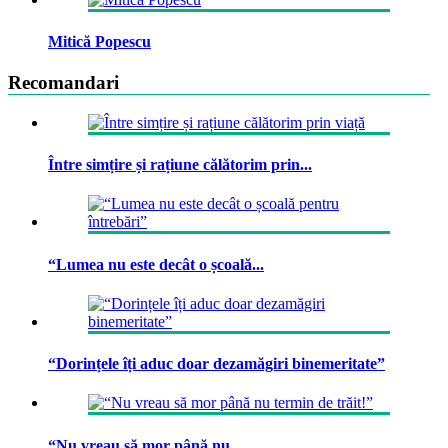
Mitică Popescu
Recomandari
Între simțire și rațiune călătorim prin...
“Lumea nu este decât o școală...
“Dorințele îți aduc doar dezamăgiri binemeritate”
“Nu vreau să mor până nu...