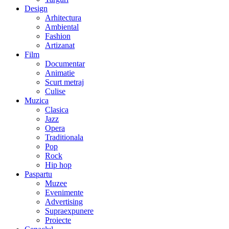
Design
Arhitectura
Ambiental
Fashion
Artizanat
Film
Documentar
Animatie
Scurt metraj
Culise
Muzica
Clasica
Jazz
Opera
Traditionala
Pop
Rock
Hip hop
Paspartu
Muzee
Evenimente
Advertising
Supraexpunere
Proiecte