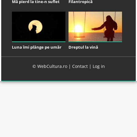
Mă pierd la tine-n suflet
Filantropică
Luna îmi plânge pe umăr
Dreptul la vină
© WebCultura.ro |
Contact
|
Log in