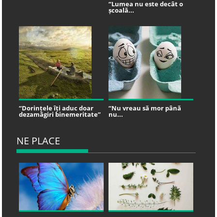
“Lumea nu este decât o
școală...
“Dorințele îți aduc doar
“Nu vreau să mor până
dezamăgiri binemeritate”
nu...
NE PLACE