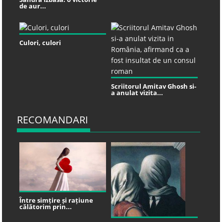
de aur...
Culori, culori
Scriitorul Amitav Ghosh si-
a anulat vizita...
RECOMANDARI
Între simțire și rațiune
călătorim prin...