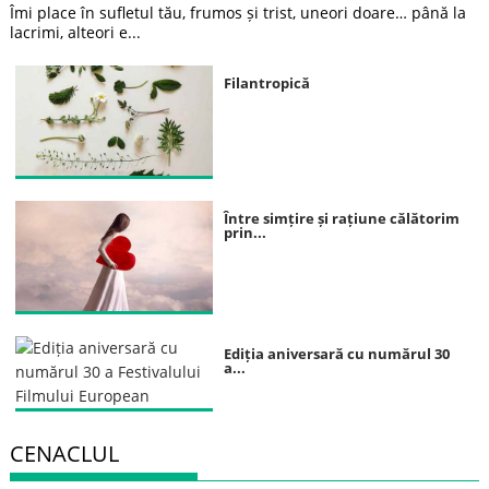
Îmi place în sufletul tău, frumos și trist, uneori doare… până la
lacrimi, alteori e...
Filantropică
Între simțire și rațiune călătorim
prin...
Ediția aniversară cu numărul 30
a...
CENACLUL