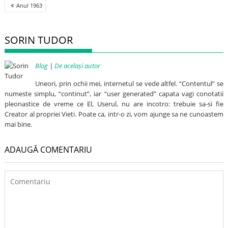
Post
Anul 1963
navigation
SORIN TUDOR
Blog
|
De același autor
Uneori, prin ochii mei, internetul se vede altfel. “Contentul” se
numeste simplu, “continut”, iar “user generated” capata vagi conotatii
pleonastice de vreme ce El, Userul, nu are incotro: trebuie sa-si fie
Creator al propriei Vieti. Poate ca, intr-o zi, vom ajunge sa ne cunoastem
mai bine.
ADAUGĂ COMENTARIU