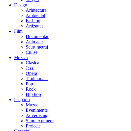
Design
Arhitectura
Ambiental
Fashion
Artizanat
Film
Documentar
Animatie
Scurt metraj
Culise
Muzica
Clasica
Jazz
Opera
Traditionala
Pop
Rock
Hip hop
Paspartu
Muzee
Evenimente
Advertising
Supraexpunere
Proiecte