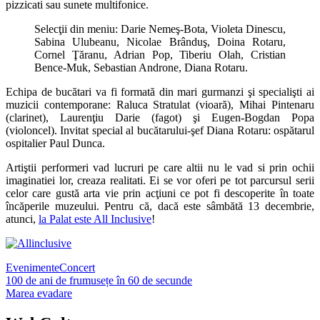
pizzicati sau sunete multifonice.
Selecţii din meniu: Darie Nemeş-Bota, Violeta Dinescu,
Sabina Ulubeanu, Nicolae Brânduş, Doina Rotaru,
Cornel Ţăranu, Adrian Pop, Tiberiu Olah, Cristian
Bence-Muk, Sebastian Androne, Diana Rotaru.
Echipa de bucătari va fi formată din mari gurmanzi şi specialişti ai
muzicii contemporane: Raluca Stratulat (vioară), Mihai Pintenaru
(clarinet), Laurenţiu Darie (fagot) şi Eugen-Bogdan Popa
(violoncel). Invitat special al bucătarului-şef Diana Rotaru: ospătarul
ospitalier Paul Dunca.
Artiştii performeri vad lucruri pe care altii nu le vad si prin ochii
imaginatiei lor, creaza realitati. Ei se vor oferi pe tot parcursul serii
celor care gustă arta vie prin acţiuni ce pot fi descoperite în toate
încăperile muzeului. Pentru că, dacă este sâmbătă 13 decembrie,
atunci,
la Palat este All Inclusive
!
Evenimente
Concert
Post
100 de ani de frumusețe în 60 de secunde
Marea evadare
navigation