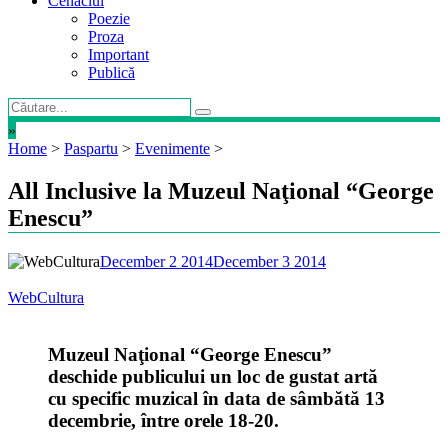
Cenaclul
Poezie
Proza
Important
Publică
»
Home
>
Paspartu
>
Evenimente
>
All Inclusive la Muzeul Naţional “George
Enescu”
December 2 2014
December 3 2014
WebCultura
Muzeul Naţional “George Enescu”
deschide publicului un loc de gustat artă
cu specific muzical în data de sâmbătă 13
decembrie, între orele 18-20.