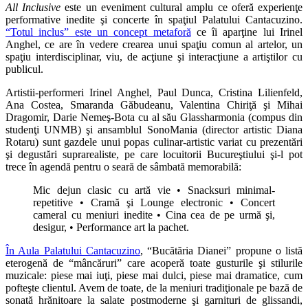
All Inclusive
este un eveniment cultural amplu ce oferă experienţe
performative inedite şi concerte în spaţiul Palatului Cantacuzino.
“Totul inclus” este un concept metaforă
ce îi aparţine lui Irinel
Anghel, ce are în vedere crearea unui spaţiu comun al artelor, un
spaţiu interdisciplinar, viu, de acţiune şi interacţiune a artiştilor cu
publicul.
Artistii-performeri Irinel Anghel, Paul Dunca, Cristina Lilienfeld,
Ana Costea, Smaranda Găbudeanu, Valentina Chiriţă şi Mihai
Dragomir, Darie Nemeş-Bota cu al său Glassharmonia (compus din
studenţi UNMB) şi ansamblul SonoMania (director artistic Diana
Rotaru) sunt gazdele unui popas culinar-artistic variat cu prezentări
şi degustări suprarealiste, pe care locuitorii Bucureştiului şi-l pot
trece în agendă pentru o seară de sâmbată memorabilă:
Mic dejun clasic cu artă vie • Snacksuri minimal-
repetitive • Cramă şi Lounge electronic • Concert
cameral cu meniuri inedite • Cina cea de pe urmă şi,
desigur, • Performance art la pachet.
În Aula Palatului Cantacuzino
, “Bucătăria Dianei” propune o listă
eterogenă de “mâncăruri” care acoperă toate gusturile şi stilurile
muzicale: piese mai iuţi, piese mai dulci, piese mai dramatice, cum
pofteşte clientul. Avem de toate, de la meniuri tradiţionale pe bază de
sonată hrănitoare la salate postmoderne şi garnituri de glissandi,